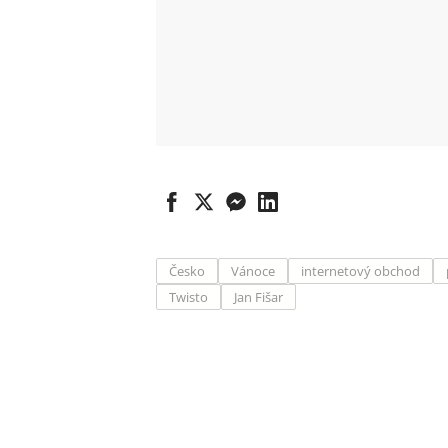
Česko
Vánoce
internetový obchod
Twisto
Jan Fišar