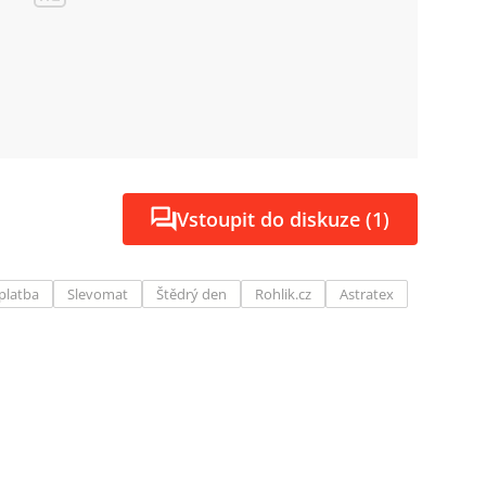
Vstoupit do diskuze (1)
platba
Slevomat
Štědrý den
Rohlik.cz
Astratex