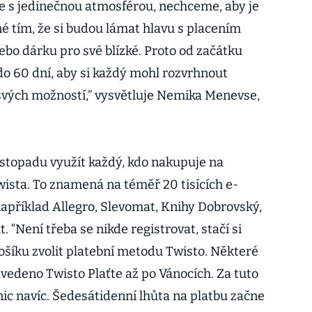
ce s jedinečnou atmosférou, nechceme, aby je
é tím, že si budou lámat hlavu s placením
bo dárku pro své blízké. Proto od začátku
do 60 dní, aby si každý mohl rozvrhnout
svých možností,” vysvětluje Nemika Menevse,
istopadu využít každý, kdo nakupuje na
sta. To znamená na téměř 20 tisících e-
například Allegro, Slevomat, Knihy Dobrovský,
 “Není třeba se nikde registrovat, stačí si
 košíku zvolit platební metodu Twisto. Některé
edeno Twisto Plaťte až po Vánocích. Za tuto
nic navíc. Šedesátidenní lhůta na platbu začne