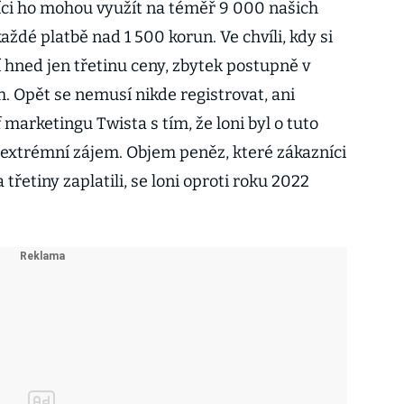
íci ho mohou využít na téměř 9 000 našich
ždé platbě nad 1 500 korun. Ve chvíli, kdy si
í hned jen třetinu ceny, zbytek postupně v
. Opět se nemusí nikde registrovat, ani
f marketingu Twista s tím, že loni byl o tuto
extrémní zájem. Objem peněz, které zákazníci
řetiny zaplatili, se loni oproti roku 2022