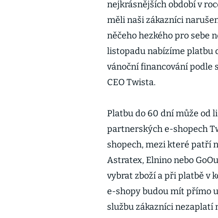
nejkrásnějších období v ro
měli naši zákazníci narušen
něčeho hezkého pro sebe ne
listopadu nabízíme platbu 
vánoční financování podle 
CEO Twista.
Platbu do 60 dní může od l
partnerských e-shopech Twi
shopech, mezi které patří 
Astratex, Elnino nebo GoOut.
vybrat zboží a při platbě v
e-shopy budou mít přímo uv
službu zákazníci nezaplatí 