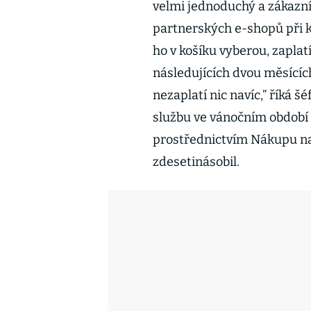
velmi jednoduchý a zákazn
partnerských e-shopů při ka
ho v košíku vyberou, zaplat
následujících dvou měsících
nezaplatí nic navíc,” říká šé
službu ve vánočním období 
prostřednictvím Nákupu na t
zdesetinásobil.