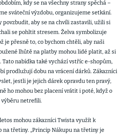
 obdobím, kdy se na všechny strany spěchá –
me sváteční výzdobu, organizujeme setkání.
ovzbudit, aby se na chvíli zastavili, užili si
hali se pohltit stresem. Želva symbolizuje
ž je přesně to, co bychom chtěli, aby naši
loužené lhůtě na platby mohou lidé platit, až si
 Tato nabídka také vychází vstříc e-shopům,
í prodlužují dobu na vrácení dárků. Zákazníci
let, jestli je jejich dárek opravdu ten pravý,
adně ho mohou bez placení vrátit i poté, když o
 výběru netrefili.
 letos mohou zákazníci Twista využít k
 na třetiny. „Princip Nákupu na třetiny je