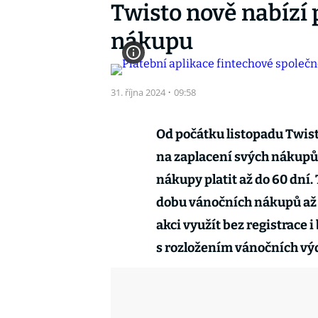
Twisto nově nabízí 
nákupu
31. října 2024
·
09:58
Od počátku listopadu Twist
na zaplacení svých nákupů
nákupy platit až do 60 dní.
dobu vánočních nákupů až 
akci využít bez registrace 
s rozložením vánočních vý