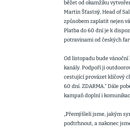
běžet od okamžiku vytvoření
Martin Šťastný, Head of Sa
způsobem zaplatit nejen ván
Platba do 60 dní je k dispo
potravinami od českých fa
Od listopadu bude vánoční
kanály. Podpoří ji outdoor
cestující provázet klíčový 
60 dní. ZDARMA.” Dále pobě
kampaň doplní i komunikace
„Přemýšleli jsme, jakým s
podtrhnout, a nakonec jsme z