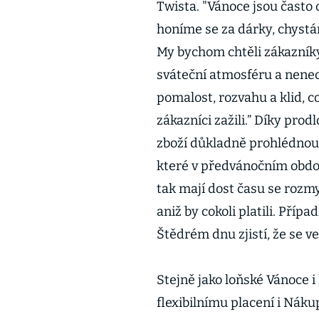
Twista. "Vánoce jsou často
honíme se za dárky, chystá
My bychom chtěli zákazníky p
sváteční atmosféru a nenec
pomalost, rozvahu a klid, co
zákazníci zažili.” Díky prod
zboží důkladně prohlédnou.
které v předvánočním obdob
tak mají dost času se rozmys
aniž by cokoli platili. Příp
Štědrém dnu zjistí, že se ve
Stejně jako loňské Vánoce i
flexibilnímu placení i Nákup