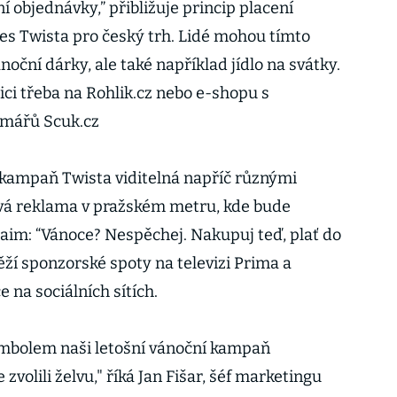
 objednávky,” přibližuje princip placení
les Twista pro český trh. Lidé mohou tímto
oční dárky, ale také například jídlo na svátky.
zici třeba na Rohlik.cz nebo e-shopu s
rmářů Scuk.cz
 kampaň Twista viditelná napříč různými
ová reklama v pražském metru, kde bude
claim: “Vánoce? Nespěchej. Nakupuj teď, plať do
ží sponzorské spoty na televizi Prima a
 na sociálních sítích.
ymbolem naši letošní vánoční kampaň
volili želvu," říká Jan Fišar, šéf marketingu