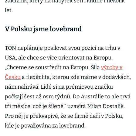
zákazník, který na nábytek šetří klidně i několik
let.
V Polsku jsme lovebrand
TON neplánuje posilovat svou pozici na trhu v
USA, ale chce se více orientovat na Evropu.
„Chceme se soustředit na Evropu. Síla
výroby v
Česku
a flexibilita, kterou zde máme v dodávkách,
nám nahrává. Lidé si na prémiovou značku
počkají šest až osm týdnů. Do Austrálie to ale trvá
tři měsíce, což je šílené,“ uzavírá Milan Dostalík.
Pro něj je překvapivé, že se firmě daří v Polsku,
kde je považována za lovebrand.