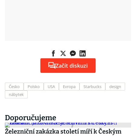
Začít diskuzi
Česko
Polsko
USA
Evropa
Starbucks
design
nábytek
Doporučujeme
Železniční zakázka století míří k Českým