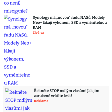
Synology má „novou“ řadu NASů. Modely
Neo+ lákají výkonem, SSD a vyměnitelnou
RAM
Živě.cz
Řekněte STOP mdlým vlasům! Jak jim
zaručeně vrátíte lesk?
Reklama