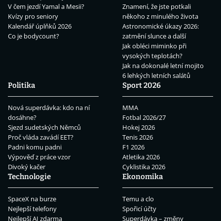
V čem jezdí Yamal a Mesii?
Znamení, že jste potkali
Kvízy pro seniory
někoho z minulého života
Kalendář úplňků 2026
Astronomické úkazy 2026:
Co je bodycount?
zatmění slunce a další
Jak obléci miminko při
vysokých teplotách?
Jak na dokonalé letní mojito
6 lehkých letních salátů
Politika
Sport 2026
Nová superdávka: kdo na ní
MMA
dosáhne?
Fotbal 2026/27
Sjezd sudetských Němců
Hokej 2026
Proč vláda zavádí EET?
Tenis 2026
Padni komu padni
F1 2026
Výpověď z práce vzor
Atletika 2026
Divoký kačer
Cyklistika 2026
Technologie
Ekonomika
SpaceX na burze
Temu a clo
Nejlepší telefony
Spořicí účty
Nejlepší AI zdarma
Superdávka – změny