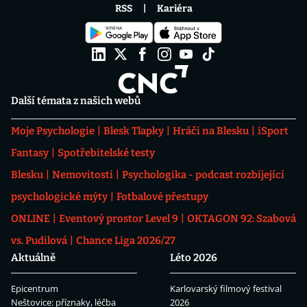
RSS
Kariéra
Další témata z našich webů
Moje Psychologie
Blesk Tlapky
Hráči na Blesku
iSport
Fantasy
Spotřebitelské testy
Blesku
Nemovitosti
Psychologika - podcast rozbíjející
psychologické mýty
Fotbalové přestupy
ONLINE
Eventový prostor Level 9
OKTAGON 92: Szabová
vs. Pudilová
Chance Liga 2026/27
Aktuálně
Léto 2026
Epicentrum
Karlovarský filmový festival
Neštovice: příznaky, léčba
2026