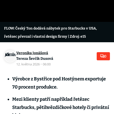
FLOW: Český Ton dodává nábytek pro Starbucks v USA,
řetězec převzal i vlastní design firmy
| Zdroj: e15
Veronika Jonášová
0
Tereza Ševčík Dusová
12. května 2026
·
06:00
Výrobce z Bystřice pod Hostýnem exportuje
70 procent produkce.
Mezi klienty patří například řetězec
Starbucks, pětihvězdičkové hotely či privátní