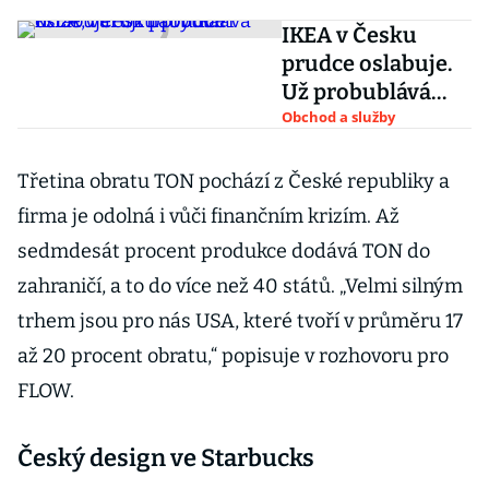
IKEA v Česku
prudce oslabuje.
Už probublává
krize, varují
Obchod a služby
nábytkáři
Třetina obratu TON pochází z České republiky a
firma je odolná i vůči finančním krizím. Až
sedmdesát procent produkce dodává TON do
zahraničí, a to do více než 40 států. „Velmi silným
trhem jsou pro nás USA, které tvoří v průměru 17
až 20 procent obratu,“ popisuje v rozhovoru pro
FLOW.
Český design ve Starbucks