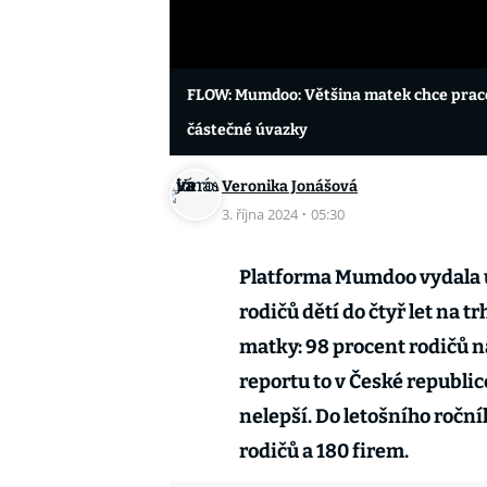
FLOW: Mumdoo: Většina matek chce pracov
částečné úvazky
Veronika Jonášová
3. října 2024
·
05:30
Platforma Mumdoo vydala už
rodičů dětí do čtyř let na t
matky: 98 procent rodičů na
reportu to v České republi
nelepší. Do letošního roční
rodičů a 180 firem.