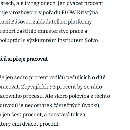
tech, ale i v regionech. Jen dvacet procent
ětluje v rozhovoru v pořadu FLOW Kristýna
 Lucií Bášovou zakladatelkou platformy
port zaštítilo ministerstvo práce a
 spolupráci s výzkumným institutem Solvo.
čů si přeje pracovat
že jen sedm procent rodičů pečujících o dítě
 pracovat. Zbývajících 93 procent by se rádo
racovního procesu. Ale skoro polovina z těchto
 důvodů je nedostatek částečných úvazků,
jen šest procent, a zaostává tak za
erý činí dvacet procent.