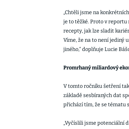
„Chtěli jsme na konkrétních 
je to těžké. Proto v repor
recepty, jak lze sladit karié
Víme, že na to není jediný
jiného,“ doplňuje Lucie Báš
Promrhaný miliardový eko
V tomto ročníku šetření t
základě sesbíraných dat sp
přichází tím, že se tématu 
„Vyčíslili jsme potenciální