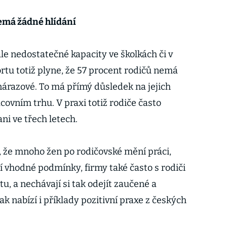
nemá žádné hlídání
e nedostatečné kapacity ve školkách či v
rtu totiž plyne, že 57 procent rodičů nemá
nárazové. To má přímý důsledek na jejich
covním trhu. V praxi totiž rodiče často
ni ve třech letech.
í, že mnoho žen po rodičovské mění práci,
í vhodné podmínky, firmy také často s rodiči
u, a nechávají si tak odejít zaučené a
šak nabízí i příklady pozitivní praxe z českých