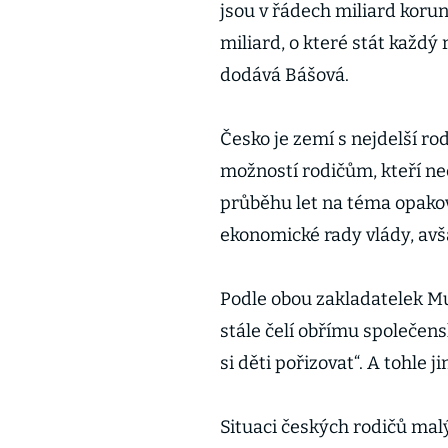
jsou v řádech miliard koru
miliard, o které stát každý 
dodává Bášová.
Česko je zemí s nejdelší r
možností rodičům, kteří nec
průběhu let na téma opako
ekonomické rady vlády, avš
Podle obou zakladatelek Mu
stále čelí obřímu společen
si děti pořizovat“. A tohle j
Situaci českých rodičů mal