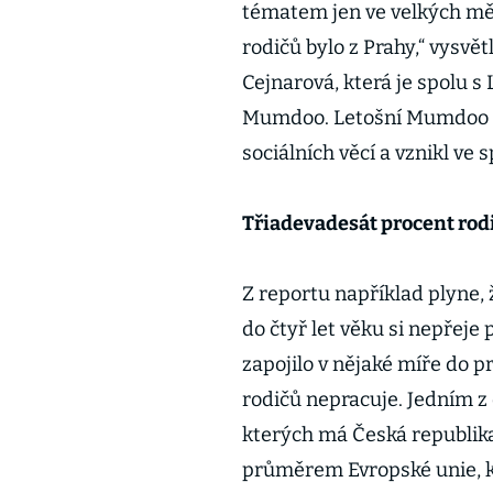
tématem jen ve velkých měs
rodičů bylo z Prahy,“ vysv
Cejnarová, která je spolu s
Mumdoo. Letošní Mumdoo re
sociálních věcí a vznikl ve
Třiadevadesát procent rodi
Z reportu například plyne, 
do čtyř let věku si nepřeje
zapojilo v nějaké míře do p
rodičů nepracuje. Jedním z
kterých má Česká republika 
průměrem Evropské unie, kt