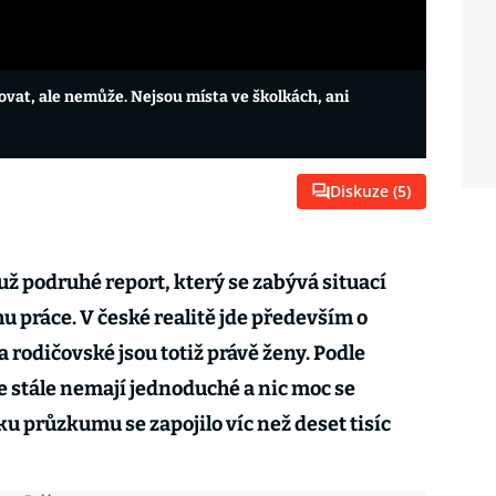
at, ale nemůže. Nejsou místa ve školkách, ani
Diskuze (
5
)
 podruhé report, který se zabývá situací
rhu práce. V české realitě jde především o
 rodičovské jsou totiž právě ženy. Podle
ce stále nemají jednoduché a nic moc se
ku průzkumu se zapojilo víc než deset tisíc