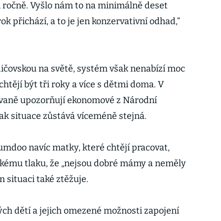
n ročně. Vyšlo nám to na minimálně deset
rok přichází, a to je jen konzervativní odhad,“
odičovskou na světě, systém však nenabízí moc
htějí být tři roky a více s dětmi doma. V
vaně upozorňují ekonomové z Národní
ak situace zůstává víceméně stejná.
mdoo navíc matky, které chtějí pracovat,
skému tlaku, že „nejsou dobré mámy a neměly
im situaci také ztěžuje.
ých dětí a jejich omezené možnosti zapojení