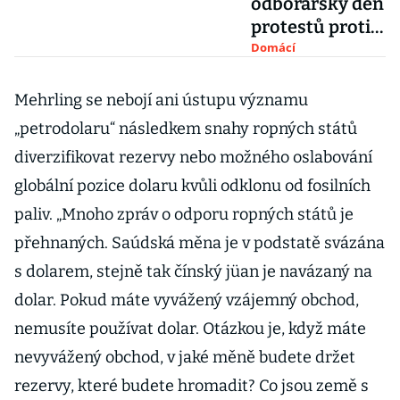
odborářský den
protestů proti
krokům vlády.
Domácí
V Praze budou
stávkovat tisíce
Mehrling se nebojí ani ústupu významu
lidí
„petrodolaru“ následkem snahy ropných států
diverzifikovat rezervy nebo možného oslabování
globální pozice dolaru kvůli odklonu od fosilních
paliv. „Mnoho zpráv o odporu ropných států je
přehnaných. Saúdská měna je v podstatě svázána
s dolarem, stejně tak čínský jüan je navázaný na
dolar. Pokud máte vyvážený vzájemný obchod,
nemusíte používat dolar. Otázkou je, když máte
nevyvážený obchod, v jaké měně budete držet
rezervy, které budete hromadit? Co jsou země s