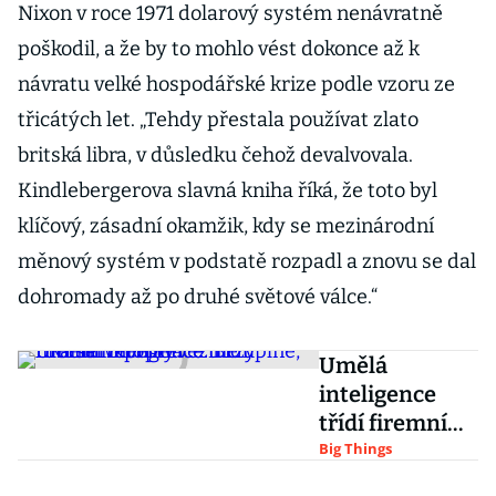
Nixon v roce 1971 dolarový systém nenávratně
poškodil, a že by to mohlo vést dokonce až k
návratu velké hospodářské krize podle vzoru ze
třicátých let. „Tehdy přestala používat zlato
britská libra, v důsledku čehož devalvovala.
Kindlebergerova slavná kniha říká, že toto byl
klíčový, zásadní okamžik, kdy se mezinárodní
měnový systém v podstatě rozpadl a znovu se dal
dohromady až po druhé světové válce.“
Umělá
inteligence
třídí firemní
informace.
Big Things
Brzy rutinní