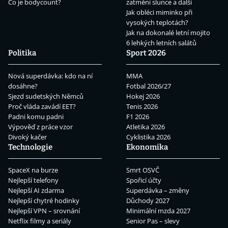
Co je bodycount?
zatmění slunce a další
Jak obléci miminko při
vysokých teplotách?
Jak na dokonalé letní mojito
6 lehkých letních salátů
Politika
Sport 2026
Nová superdávka: kdo na ní
MMA
dosáhne?
Fotbal 2026/27
Sjezd sudetských Němců
Hokej 2026
Proč vláda zavádí EET?
Tenis 2026
Padni komu padni
F1 2026
Výpověď z práce vzor
Atletika 2026
Divoký kačer
Cyklistika 2026
Technologie
Ekonomika
SpaceX na burze
Smrt OSVČ
Nejlepší telefony
Spořicí účty
Nejlepší AI zdarma
Superdávka – změny
Nejlepší chytré hodinky
Důchody 2027
Nejlepší VPN – srovnání
Minimální mzda 2027
Netflix filmy a seriály
Senior Pas – slevy