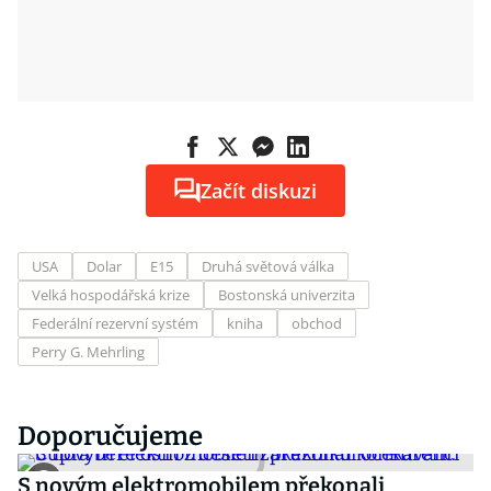
Začít diskuzi
USA
Dolar
E15
Druhá světová válka
Velká hospodářská krize
Bostonská univerzita
Federální rezervní systém
kniha
obchod
Perry G. Mehrling
Doporučujeme
S novým elektromobilem překonali