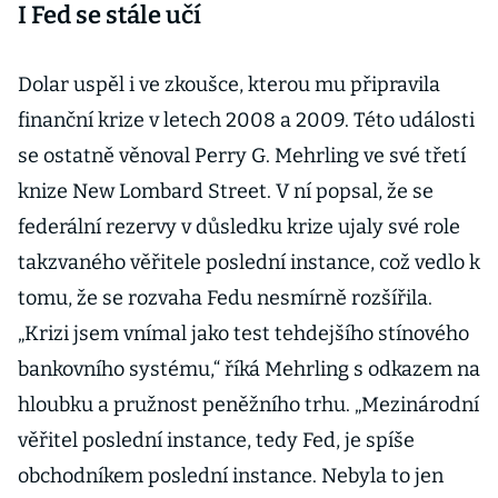
I Fed se stále učí
věci převezme
úplně, říká šéf
Ixperty
Dolar uspěl i ve zkoušce, kterou mu připravila
finanční krize v letech 2008 a 2009. Této události
se ostatně věnoval Perry G. Mehrling ve své třetí
knize New Lombard Street. V ní popsal, že se
federální rezervy v důsledku krize ujaly své role
takzvaného věřitele poslední instance, což vedlo k
tomu, že se rozvaha Fedu nesmírně rozšířila.
„Krizi jsem vnímal jako test tehdejšího stínového
bankovního systému,“ říká Mehrling s odkazem na
hloubku a pružnost peněžního trhu. „Mezinárodní
věřitel poslední instance, tedy Fed, je spíše
obchodníkem poslední instance. Nebyla to jen