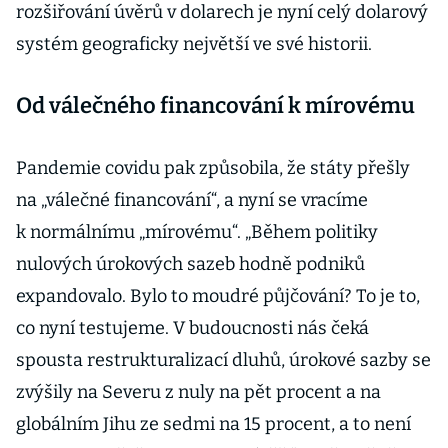
rozšiřování úvěrů v dolarech je nyní celý dolarový
systém geograficky největší ve své historii.
Od válečného financování k mírovému
Pandemie covidu pak způsobila, že státy přešly
na „válečné financování“, a nyní se vracíme
k normálnímu „mírovému“. „Během politiky
nulových úrokových sazeb hodně podniků
expandovalo. Bylo to moudré půjčování? To je to,
co nyní testujeme. V budoucnosti nás čeká
spousta restrukturalizací dluhů, úrokové sazby se
zvýšily na Severu z nuly na pět procent a na
globálním Jihu ze sedmi na 15 procent, a to není