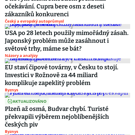
očekávání. Cupra bere osm z deseti
zákazníků konkurenci
Český a evropský autoprůmysl
USA po 28 letech použily mimořádný zásah.
Japonský problém může zasáhnout i
světové trhy, máme se bát?
Názory a analýzy
EU staví čipové továrny, v Česku to stojí.
Investici v Rožnově za 44 miliard
komplikuje zapeklitý problém
Byznys
AKTUALIZOVÁNO
Plzeň až osmá, Budvar chybí. Turisté
překvapili výběrem nejoblíbenějších
českých piv
Byznys