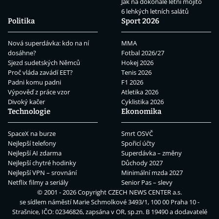
Jak na dokonalé letní mojito
6 lehkých letních salátů
Politika
Sport 2026
Nová superdávka: kdo na ní
MMA
dosáhne?
Fotbal 2026/27
Sjezd sudetských Němců
Hokej 2026
Proč vláda zavádí EET?
Tenis 2026
Padni komu padni
F1 2026
Výpověď z práce vzor
Atletika 2026
Divoký kačer
Cyklistika 2026
Technologie
Ekonomika
SpaceX na burze
Smrt OSVČ
Nejlepší telefony
Spořicí účty
Nejlepší AI zdarma
Superdávka – změny
Nejlepší chytré hodinky
Důchody 2027
Nejlepší VPN – srovnání
Minimální mzda 2027
Netflix filmy a seriály
Senior Pas – slevy
© 2001 - 2026 Copyright
CZECH NEWS CENTER a.s.
se sídlem náměstí Marie Schmolkové 3493/1, 100 00 Praha 10 -
Strašnice, IČO: 02346826, zapsána v OR, sp.zn. B 19490 a dodavatelé