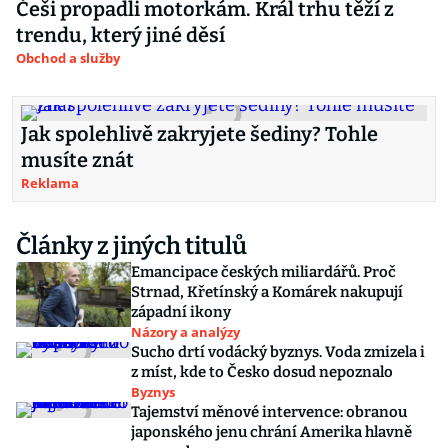
Češi propadli motorkám. Král trhu těží z
trendu, který jiné děsí
Obchod a služby
Jak spolehlivě zakryjete šediny? Tohle
musíte znát
Reklama
Články z jiných titulů
Emancipace českých miliardářů. Proč
Strnad, Křetínský a Komárek nakupují
západní ikony
Názory a analýzy
Sucho drtí vodácký byznys. Voda zmizela i
z míst, kde to Česko dosud nepoznalo
Byznys
Tajemství měnové intervence: obranou
japonského jenu chrání Amerika hlavně