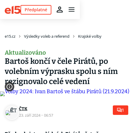
Předplatné
e15.cz
Výsledky voleb a referend
Krajské volby
Aktualizováno
Bartoš končí v čele Pirátů, po
volebním výprasku spolu s ním
rezignovalo celé vedení
ČTK
1
23. září 2024
·
06:57