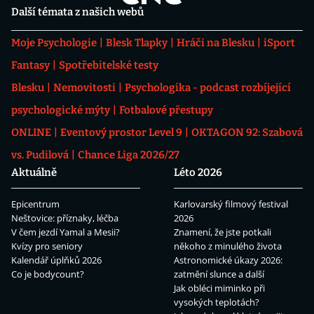
Další témata z našich webů
Moje Psychologie
Blesk Tlapky
Hráči na Blesku
iSport
Fantasy
Spotřebitelské testy
Blesku
Nemovitosti
Psychologika - podcast rozbíjející
psychologické mýty
Fotbalové přestupy
ONLINE
Eventový prostor Level 9
OKTAGON 92: Szabová
vs. Pudilová
Chance Liga 2026/27
Aktuálně
Léto 2026
Epicentrum
Karlovarský filmový festival
Neštovice: příznaky, léčba
2026
V čem jezdí Yamal a Mesii?
Znamení, že jste potkali
Kvízy pro seniory
někoho z minulého života
Kalendář úplňků 2026
Astronomické úkazy 2026:
Co je bodycount?
zatmění slunce a další
Jak obléci miminko při
vysokých teplotách?