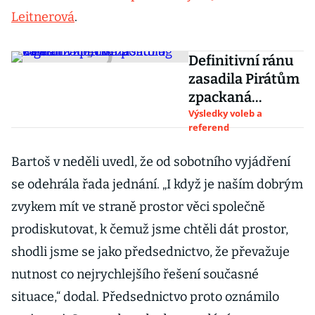
Leitnerová
.
Definitivní ránu
zasadila Pirátům
zpackaná
digitalizace, říká
Výsledky voleb a
referend
politolog Valeš
Bartoš v neděli uvedl, že od sobotního vyjádření
se odehrála řada jednání. „I když je naším dobrým
zvykem mít ve straně prostor věci společně
prodiskutovat, k čemuž jsme chtěli dát prostor,
shodli jsme se jako předsednictvo, že převažuje
nutnost co nejrychlejšího řešení současné
situace,“ dodal. Předsednictvo proto oznámilo