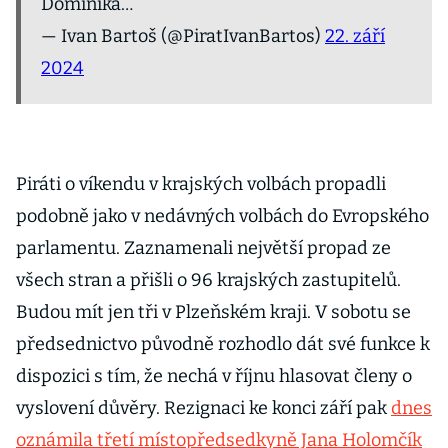
Dominika…
— Ivan Bartoš (@PiratIvanBartos)
22. září
2024
Piráti o víkendu v krajských volbách propadli
podobně jako v nedávných volbách do Evropského
parlamentu. Zaznamenali největší propad ze
všech stran a přišli o 96 krajských zastupitelů.
Budou mít jen tři v Plzeňském kraji. V sobotu se
předsednictvo původně rozhodlo dát své funkce k
dispozici s tím, že nechá v říjnu hlasovat členy o
vyslovení důvěry. Rezignaci ke konci září pak
dnes
oznámila třetí místopředsedkyně Jana Holomčík