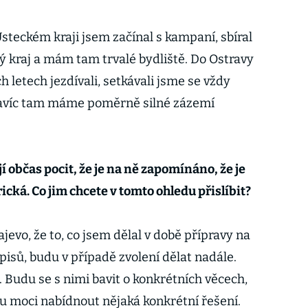
 Ústeckém kraji jsem začínal s kampaní, sbíral
ý kraj a mám tam trvalé bydliště. Do Ostravy
h letech jezdívali, setkávali jsme se vždy
navíc tam máme poměrně silné zázemí
í občas pocit, že je na ně zapomínáno, že je
ická. Co jim chcete v tomto ohledu přislíbit?
jevo, že to, co jsem dělal v době přípravy na
isů, budu v případě zvolení dělat nadále.
. Budu se s nimi bavit o konkrétních věcech,
du moci nabídnout nějaká konkrétní řešení.