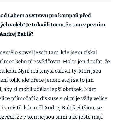
í nad Labem a Ostravu pro kampaň před
h voleb? Je to kvůli tomu, že tam v prvním
 Andrej Babiš?
 nemělo smysl jezdit tam, kde jsem získal
í moc koho přesvědčovat. Mohu jen doufat, že
mu kolu. Nyní má smysl oslovit ty, kteří jsou
ení tolik, ale přece jenom stojí za to jim
i, aby si mohli udělat lepší obrázek. Mám
elice přímočaří a diskuze s nimi je vždy velice
 i v místě, kde měl Andrej Babiš většinu, se
 dozvědí, že v tom nejsou sami a že ještě mají