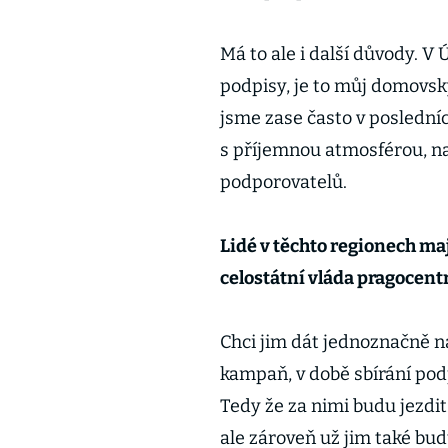
Má to ale i další důvody. V
podpisy, je to můj domovsk
jsme zase často v posledníc
s příjemnou atmosférou, 
podporovatelů.
Lidé v těchto regionech maj
celostátní vláda pragocentr
Chci jim dát jednoznačně na
kampaň, v době sbírání podp
Tedy že za nimi budu jezdit
ale zároveň už jim také bu