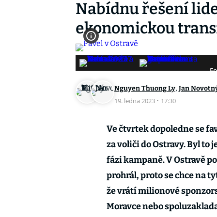
Nabídnu řešení lid
ekonomickou transf
Fo
,
Nguyen Thuong Ly
Jan Novotn
19. ledna 2023
·
17:30
Ve čtvrtek dopoledne se fav
za voliči do Ostravy. Byl to
fázi kampaně. V Ostravě po
prohrál, proto se chce na ty
že vrátí milionové sponzors
Moravce nebo spoluzakladat