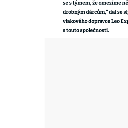
se s týmem, že omezíme něk
drobným dárcům,“ dal se sl
vlakového dopravce Leo Exp
s touto společností.