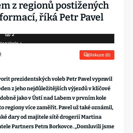
em z regionů postižených
ormací, říká Petr Pavel
2
togalerie
ý
Diskuze (
0
)
orit prezidentských voleb Petr Pavel vypravil
 jeden z jeho nejdůležitějších výjezdů v klíčové
dobně jako v Ústí nad Labem v prvním kole
to regiony více zaměřit. Pavel už také oznámil,
ké dary od majitele sítě drogerií Martina
ele Partners Petra Borkovce. „Domluvili jsme