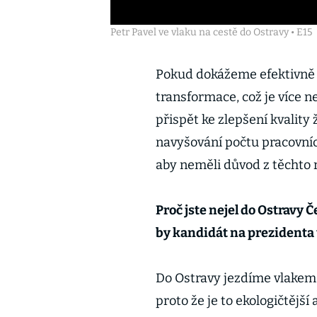
Petr Pavel ve vlaku na cestě do Ostravy • E15
Pokud dokážeme efektivně 
transformace, což je více 
přispět ke zlepšení kvality
navyšování počtu pracovních
aby neměli důvod z těchto 
Proč jste nejel do Ostravy
by kandidát na prezidenta
Do Ostravy jezdíme vlakem 
proto že je to ekologičtější