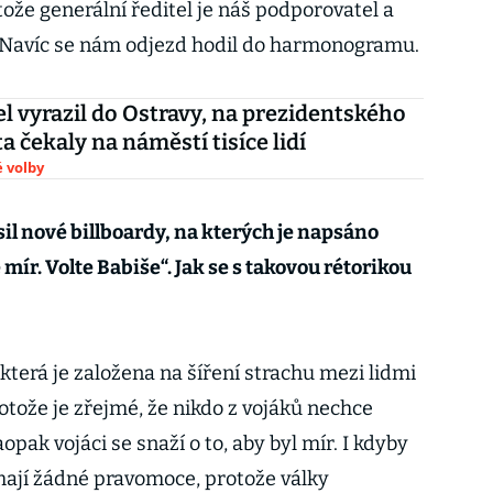
ože generální ředitel je náš podporovatel a
. Navíc se nám odjezd hodil do harmonogramu.
el vyrazil do Ostravy, na prezidentského
a čekaly na náměstí tisíce lidí
 volby
il nové billboardy, na kterých je napsáno
 mír. Volte Babiše“. Jak se s takovou rétorikou
terá je založena na šíření strachu mezi lidmi
otože je zřejmé, že nikdo z vojáků nechce
pak vojáci se snaží o to, aby byl mír. I kdyby
emají žádné pravomoce, protože války