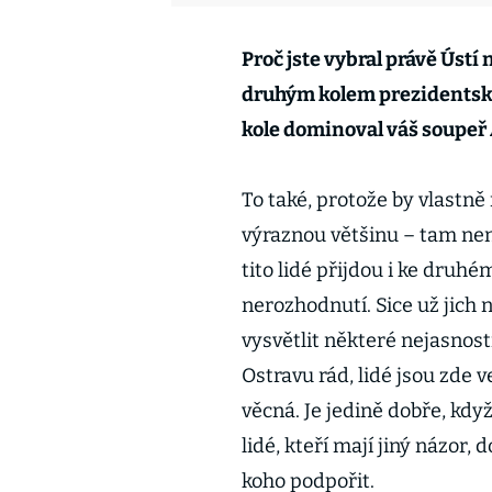
Proč jste vybral právě Úst
druhým kolem prezidentskýc
kole dominoval váš soupeř
To také, protože by vlastně
výraznou většinu – tam nen
tito lidé přijdou i ke druhé
nerozhodnutí. Sice už jich n
vysvětlit některé nejasnost
Ostravu rád, lidé jsou zde v
věcná. Je jedině dobře, když
lidé, kteří mají jiný názor,
koho podpořit.