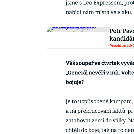
jsme s Leo Expressem, prot
nabídl nám místa ve vlaku
Petr Pav
kandidát
Prezidentské
Váš soupeř ve čtvrtek vyvěs
„Generál nevěří v mír. Volte
bojuje?
Je to uzpůsobené kampani, k
a na překrucování faktů, pr
zatahovat zemi do války. Nao
chtěli do boje, tak na to n