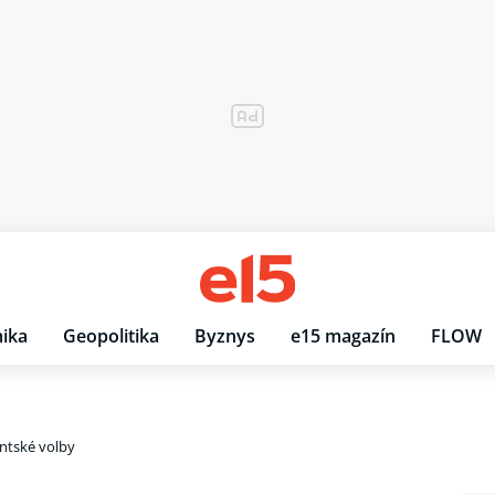
ika
Geopolitika
Byznys
e15 magazín
FLOW
ntské volby