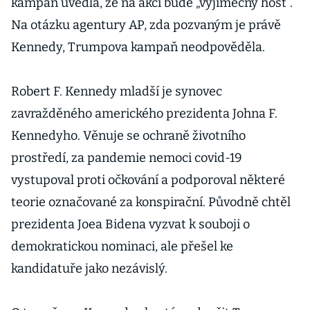
kampaň uvedla, že na akci bude „výjimečný host“.
Na otázku agentury AP, zda pozvaným je právě
Kennedy, Trumpova kampaň neodpověděla.
Robert F. Kennedy mladší je synovec
zavražděného amerického prezidenta Johna F.
Kennedyho. Věnuje se ochraně životního
prostředí, za pandemie nemoci covid-19
vystupoval proti očkování a podporoval některé
teorie označované za konspirační. Původně chtěl
prezidenta Joea Bidena vyzvat k souboji o
demokratickou nominaci, ale přešel ke
kandidatuře jako nezávislý.