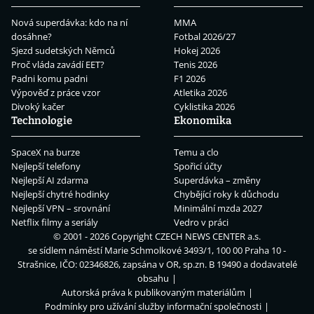
Nová superdávka: kdo na ní
MMA
dosáhne?
Fotbal 2026/27
Sjezd sudetských Němců
Hokej 2026
Proč vláda zavádí EET?
Tenis 2026
Padni komu padni
F1 2026
Výpověď z práce vzor
Atletika 2026
Divoký kačer
Cyklistika 2026
Technologie
Ekonomika
SpaceX na burze
Temu a clo
Nejlepší telefony
Spořicí účty
Nejlepší AI zdarma
Superdávka – změny
Nejlepší chytré hodinky
Chybějící roky k důchodu
Nejlepší VPN – srovnání
Minimální mzda 2027
Netflix filmy a seriály
Vedro v práci
© 2001 - 2026 Copyright
CZECH NEWS CENTER a.s.
se sídlem náměstí Marie Schmolkové 3493/1, 100 00 Praha 10 -
Strašnice, IČO: 02346826, zapsána v OR, sp.zn. B 19490 a dodavatelé
obsahu
Autorská práva k publikovaným materiálům
Podmínky pro užívání služby informační společnosti