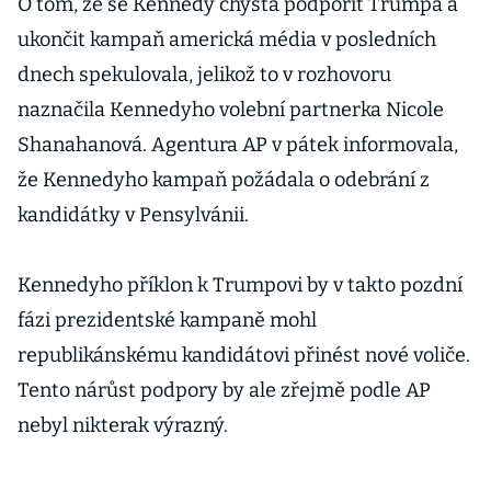
O tom, že se Kennedy chystá podpořit Trumpa a
ukončit kampaň americká média v posledních
dnech spekulovala, jelikož to v rozhovoru
naznačila Kennedyho volební partnerka Nicole
Shanahanová. Agentura AP v pátek informovala,
že Kennedyho kampaň požádala o odebrání z
kandidátky v Pensylvánii.
Kennedyho příklon k Trumpovi by v takto pozdní
fázi prezidentské kampaně mohl
republikánskému kandidátovi přinést nové voliče.
Tento nárůst podpory by ale zřejmě podle AP
nebyl nikterak výrazný.