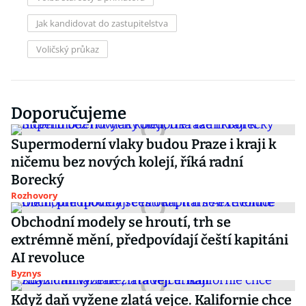
Jak kandidovat do zastupitelstva
Voličský průkaz
Doporučujeme
Supermoderní vlaky budou Praze i kraji k
ničemu bez nových kolejí, říká radní
Borecký
Rozhovory
Obchodní modely se hroutí, trh se
extrémně mění, předpovídají čeští kapitáni
AI revoluce
Byznys
Když daň vyžene zlatá vejce. Kalifornie chce