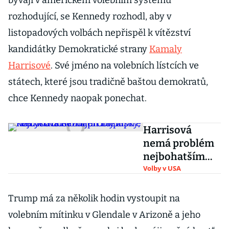
bývají v americkém volebním systému
rozhodující, se Kennedy rozhodl, aby v
listopadových volbách nepřispěl k vítězství
kandidátky Demokratické strany
Kamaly
Harrisové
. Své jméno na volebních lístcích ve
státech, které jsou tradičně baštou demokratů,
chce Kennedy naopak ponechat.
Harrisová
nemá problém
nejbohatším
zdanit i ty zisky,
Volby v USA
kterých dosáhli
jen na papíře
Trump má za několik hodin vystoupit na
volebním mítinku v Glendale v Arizoně a jeho