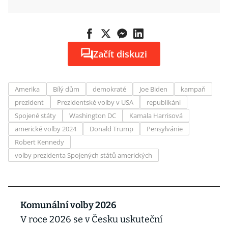
Začít diskuzi
Amerika
Bílý dům
demokraté
Joe Biden
kampaň
prezident
Prezidentské volby v USA
republikáni
Spojené státy
Washington DC
Kamala Harrisová
americké volby 2024
Donald Trump
Pensylvánie
Robert Kennedy
volby prezidenta Spojených států amerických
Komunální volby 2026
V roce 2026 se v Česku uskuteční