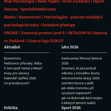
Moje Psychologie
Blesk Tlapky
Hráči na Blesku
iSport
Fantasy
Spotřebitelské testy
Blesku
Nemovitosti
Psychologika - podcast rozbíjející
psychologické mýty
Fotbalové přestupy
ONLINE
Eventový prostor Level 9
OKTAGON 92: Szabová
vs. Pudilová
Chance Liga 2026/27
Aktuálně
Léto 2026
Epicentrum
Karlovarský filmový festival
Neštovice: příznaky, léčba
2026
V čem jezdí Yamal a Mesii?
Znamení, že jste potkali
Kvízy pro seniory
někoho z minulého života
Kalendář úplňků 2026
Astronomické úkazy 2026:
Co je bodycount?
zatmění slunce a další
Jak obléci miminko při
vysokých teplotách?
Jak na dokonalé letní mojito
6 lehkých letních salátů
Politika
Sport 2026