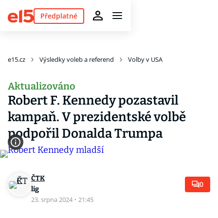
Předplatné
e15.cz
Výsledky voleb a referend
Volby v USA
Aktualizováno
Robert F. Kennedy pozastavil
kampaň. V prezidentské volbě
podpořil Donalda Trumpa
ČTK
0
lig
23. srpna 2024
·
21:45