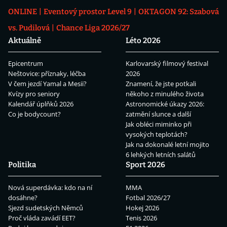
ONLINE
Eventový prostor Level 9
OKTAGON 92: Szabová
vs. Pudilová
Chance Liga 2026/27
Aktuálně
Léto 2026
Epicentrum
Karlovarský filmový festival
Neštovice: příznaky, léčba
2026
V čem jezdí Yamal a Mesii?
Znamení, že jste potkali
Kvízy pro seniory
někoho z minulého života
Kalendář úplňků 2026
Astronomické úkazy 2026:
Co je bodycount?
zatmění slunce a další
Jak obléci miminko při
vysokých teplotách?
Jak na dokonalé letní mojito
6 lehkých letních salátů
Politika
Sport 2026
Nová superdávka: kdo na ní
MMA
dosáhne?
Fotbal 2026/27
Sjezd sudetských Němců
Hokej 2026
Proč vláda zavádí EET?
Tenis 2026