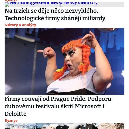
Na trzích se děje něco nezvyklého.
Technologické firmy shánějí miliardy
Názory a analýzy
Firmy couvají od Prague Pride. Podporu
duhovému festivalu škrtl Microsoft i
Deloitte
Byznys