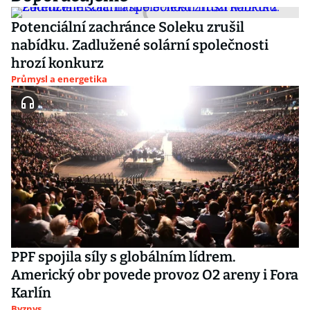
Potenciální zachránce Soleku zrušil
nabídku. Zadlužené solární společnosti
hrozí konkurz
Průmysl a energetika
PPF spojila síly s globálním lídrem.
Americký obr povede provoz O2 areny i Fora
Karlín
Byznys