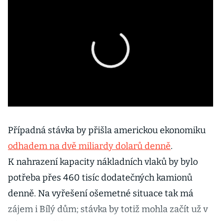
Případná stávka by přišla americkou ekonomiku
odhadem na dvě miliardy dolarů denně
.
K nahrazení kapacity nákladních vlaků by bylo
potřeba přes 460 tisíc dodatečných kamionů
denně. Na vyřešení ošemetné situace tak má
zájem i Bílý dům; stávka by totiž mohla začít už v