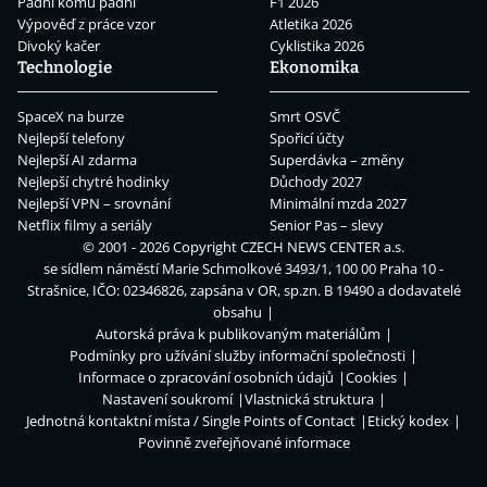
Padni komu padni
F1 2026
Výpověď z práce vzor
Atletika 2026
Divoký kačer
Cyklistika 2026
Technologie
Ekonomika
SpaceX na burze
Smrt OSVČ
Nejlepší telefony
Spořicí účty
Nejlepší AI zdarma
Superdávka – změny
Nejlepší chytré hodinky
Důchody 2027
Nejlepší VPN – srovnání
Minimální mzda 2027
Netflix filmy a seriály
Senior Pas – slevy
© 2001 - 2026 Copyright
CZECH NEWS CENTER a.s.
se sídlem náměstí Marie Schmolkové 3493/1, 100 00 Praha 10 -
Strašnice, IČO: 02346826, zapsána v OR, sp.zn. B 19490 a dodavatelé
obsahu
Autorská práva k publikovaným materiálům
Podmínky pro užívání služby informační společnosti
Informace o zpracování osobních údajů
Cookies
Nastavení soukromí
Vlastnická struktura
Jednotná kontaktní místa / Single Points of Contact
Etický kodex
Povinně zveřejňované informace