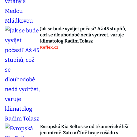
Jak se bude vyvíjet počasí? Až 45 stupňů,
což se dlouhodobě nedá vydržet, varuje
klimatolog Radim Tolasz
Reflex.cz
Evropská Kia Seltos se od té americké liší
jen mírně. Zato v Číně hraje rošádu s