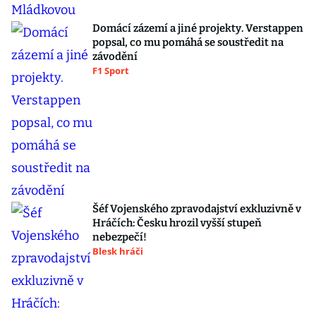
Domácí zázemí a jiné projekty. Verstappen
popsal, co mu pomáhá se soustředit na
závodění
F1 Sport
Šéf Vojenského zpravodajství exkluzivně v
Hráčích: Česku hrozil vyšší stupeň
nebezpečí!
Blesk hráči