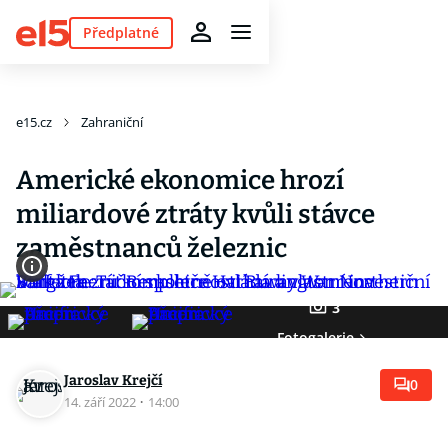
Předplatné
e15.cz
Zahraniční
Americké ekonomice hrozí
miliardové ztráty kvůli stávce
zaměstnanců železnic
3
Fotogalerie
Jaroslav Krejčí
0
14. září 2022
·
14:00