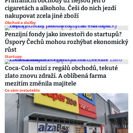
Příhraniční obchody už nejsou jen o
cigaretách a alkoholu. Češi do nich jezdí
nakupovat zcela jiné zboží
Obchod a služby
Penzijní fondy jako investoři do startupů?
Úspory Čechů mohou rozhýbat ekonomický
růst
Startupy
Coca-Cola mizí z regálů obchodů, tekuté
zlato znovu zdraží. A oblíbená farma
mezitím změnila majitele
Co vám (ne)uteklo