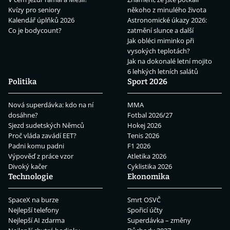
Kvízy pro seniory
někoho z minulého života
Kalendář úplňků 2026
Astronomické úkazy 2026:
Co je bodycount?
zatmění slunce a další
Jak obléci miminko při
vysokých teplotách?
Jak na dokonalé letní mojito
6 lehkých letních salátů
Politika
Sport 2026
Nová superdávka: kdo na ní
MMA
dosáhne?
Fotbal 2026/27
Sjezd sudetských Němců
Hokej 2026
Proč vláda zavádí EET?
Tenis 2026
Padni komu padni
F1 2026
Výpověď z práce vzor
Atletika 2026
Divoký kačer
Cyklistika 2026
Technologie
Ekonomika
SpaceX na burze
Smrt OSVČ
Nejlepší telefony
Spořicí účty
Nejlepší AI zdarma
Superdávka – změny