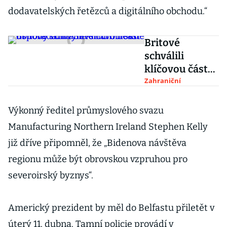
dodavatelských řetězců a digitálního obchodu.“
Britové
schválili
klíčovou část
dohody
Zahraniční
Londýna s EU
ohledně
Výkonný ředitel průmyslového svazu
uspořádání v
Manufacturing Northern Ireland Stephen Kelly
Severním
již dříve připomněl, že „Bidenova návštěva
Irsku
regionu může být obrovskou vzpruhou pro
severoirský byznys“.
Americký prezident by měl do Belfastu přiletět v
úterý 11. dubna. Tamní policie provádí v