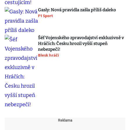
Gasly: Nová pravidla zašla příliš daleko
F1 Sport
Šéf Vojenského zpravodajství exkluzivně v
Hráčích: Česku hrozil vyšší stupeň
nebezpečí!
Blesk hráči