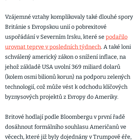
Vzájemné vztahy komplikovaly také dlouhé spory
Británie s Evropskou unií o pobrexitové
uspořádání v Severním Irsku, které se
podařilo
urovnat teprve v posledních týdnech
. A také loni
schválený americký zákon o snížení inflace, na
jehož základě USA uvolní 369 miliard dolarů
(kolem osmi bilionů korun) na podporu zelených
technologií, což může vést k odchodu klíčových
byznysových projektů z Evropy do Ameriky.
Britové hodlají podle Bloombergu v první řadě
dosáhnout formálního souhlasu Američanů ve
věcech, které již byly dojednány v Trumpově éře,