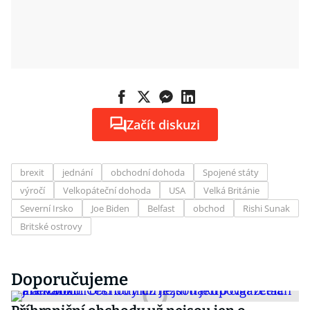
Začít diskuzi
brexit
jednání
obchodní dohoda
Spojené státy
výročí
Velkopáteční dohoda
USA
Velká Británie
Severní Irsko
Joe Biden
Belfast
obchod
Rishi Sunak
Britské ostrovy
Doporučujeme