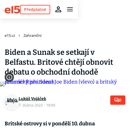
Předplatné
e15.cz
Zahraniční
Biden a Sunak se setkají v
Belfastu. Britové chtějí obnovit
debatu o obchodní dohodě
Lukáš Vojáček
0
7. dubna 2023
·
18:00
Britské ostrovy si v pondělí 10. dubna