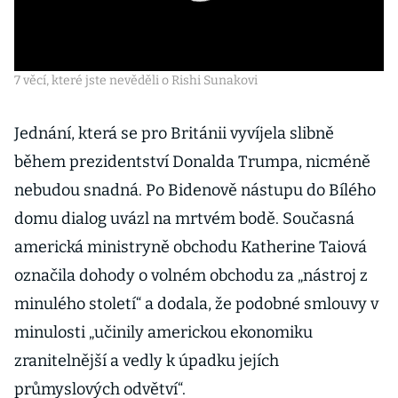
7 věcí, které jste nevěděli o Rishi Sunakovi
Jednání, která se pro Británii vyvíjela slibně
během prezidentství Donalda Trumpa, nicméně
nebudou snadná. Po Bidenově nástupu do Bílého
domu dialog uvázl na mrtvém bodě. Současná
americká ministryně obchodu Katherine Taiová
označila dohody o volném obchodu za „nástroj z
minulého století“ a dodala, že podobné smlouvy v
minulosti „učinily americkou ekonomiku
zranitelnější a vedly k úpadku jejích
průmyslových odvětví“.