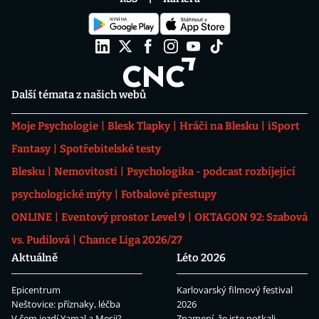
Další témata z našich webů
Moje Psychologie
Blesk Tlapky
Hráči na Blesku
iSport
Fantasy
Spotřebitelské testy
Blesku
Nemovitosti
Psychologika - podcast rozbíjející
psychologické mýty
Fotbalové přestupy
ONLINE
Eventový prostor Level 9
OKTAGON 92: Szabová
vs. Pudilová
Chance Liga 2026/27
Aktuálně
Léto 2026
Epicentrum
Karlovarský filmový festival
Neštovice: příznaky, léčba
2026
V čem jezdí Yamal a Mesii?
Znamení, že jste potkali