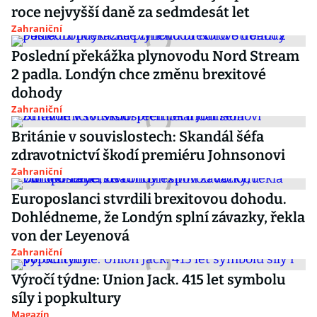
roce nejvyšší daně za sedmdesát let
Zahraniční
Poslední překážka plynovodu Nord Stream
2 padla. Londýn chce změnu brexitové
dohody
Zahraniční
Británie v souvislostech: Skandál šéfa
zdravotnictví škodí premiéru Johnsonovi
Zahraniční
Europoslanci stvrdili brexitovou dohodu.
Dohlédneme, že Londýn splní závazky, řekla
von der Leyenová
Zahraniční
Výročí týdne: Union Jack. 415 let symbolu
síly i popkultury
Magazín