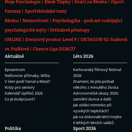
Moje Psychologie
Blesk Tlapky
Hráči na Blesku
iSport
Fantasy
Spotřebitelské testy
Blesku
Nemovitosti
Psychologika - podcast rozbíjející
psychologické mýty
Fotbalové přestupy
ONLINE
Eventový prostor Level 9
OKTAGON 92: Szabová
vs. Pudilová
Chance Liga 2026/27
Aktuálně
Léto 2026
Epicentrum
Karlovarský filmový festival
Neštovice: příznaky, léčba
2026
V čem jezdí Yamal a Mesii?
Znamení, že jste potkali
Kvízy pro seniory
někoho z minulého života
Kalendář úplňků 2026
Astronomické úkazy 2026:
Co je bodycount?
zatmění slunce a další
Jak obléci miminko při
vysokých teplotách?
Jak na dokonalé letní mojito
6 lehkých letních salátů
Politika
Sport 2026