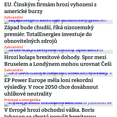
EU. Čínským firmám hrozí vyhození z
americké burzy
Zahraniční
Západ bude chudší, říká nizozemský
premiér. TotalEnergies investuje do
obnovitelných zdrojů
Zahraniční
Hrozí kolaps brexitové dohody. Spor mezi
Bruselem a Londýnem mohou urovnat Češi
Zahraniční
EP Power Europe měla loni rekordní
výsledky. V roce 2050 chce dosáhnout
uhlíkové neutrality
Průmysl a energetika
V Evropě hrozí obchodní válka. Boris
Johnson se chystá porušit brexitovou