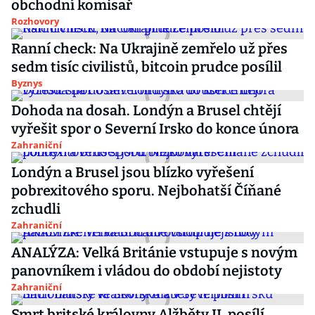
obchodní komisař
Rozhovory
Ranní check: Na Ukrajině zemřelo už přes
sedm tisíc civilistů, bitcoin prudce posílil
Byznys
Dohoda na dosah. Londýn a Brusel chtějí
vyřešit spor o Severní Irsko do konce února
Zahraniční
Londýn a Brusel jsou blízko vyřešení
pobrexitového sporu. Nejbohatší Číňané
zchudli
Zahraniční
ANALÝZA: Velká Británie vstupuje s novým
panovníkem i vládou do období nejistoty
Zahraniční
Smrt britské královny Alžběty II. posílí