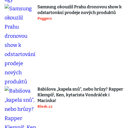
Samsung okouzlil Prahu dronovou show k
odstartování prodeje nových produktů
Poggers
Babišova „kapela snů“, nebo hrůzy? Rapper
Klempíř, Ken, kytarista Vondráček i
Macinka!
Blesk.cz