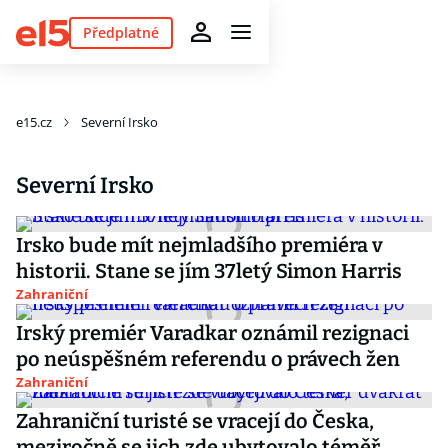
Předplatné
e15.cz
Severní Irsko
Severní Irsko
Irsko bude mít nejmladšího premiéra v
historii. Stane se jím 37letý Simon Harris
Zahraniční
Irský premiér Varadkar oznámil rezignaci
po neúspěšném referendu o právech žen
Zahraniční
Zahraniční turisté se vracejí do Česka,
meziročně se jich zde ubytovalo téměř