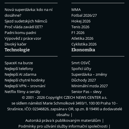
Nová superdávka: kdo na ní
MMA
dosáhne?
Fotbal 2026/27
Sjezd sudetských Němců
Hokej 2026
Proč vláda zavádí EET?
Tenis 2026
Padni komu padni
F1 2026
Výpověď z práce vzor
Atletika 2026
Divoký kačer
Cyklistika 2026
Technologie
Ekonomika
SpaceX na burze
Smrt OSVČ
Nejlepší telefony
Spořicí účty
Nejlepší AI zdarma
Superdávka – změny
Nejlepší chytré hodinky
Důchody 2027
Nejlepší VPN – srovnání
Minimální mzda 2027
Netflix filmy a seriály
Senior Pas – slevy
© 2001 - 2026 Copyright
CZECH NEWS CENTER a.s.
se sídlem náměstí Marie Schmolkové 3493/1, 100 00 Praha 10 -
Strašnice, IČO: 02346826, zapsána v OR, sp.zn. B 19490 a dodavatelé
obsahu
Autorská práva k publikovaným materiálům
Podmínky pro užívání služby informační společnosti