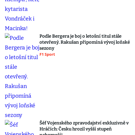
Podle Bergera je boj o letošní titul stále
otevřený. Rakušan připomíná vývoj loňské
sezony
F1 Sport
Šéf Vojenského zpravodajství exkluzivně v
Hráčích: Česku hrozil vyšší stupeň