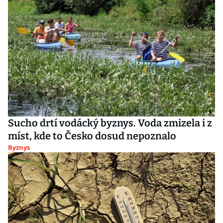
Sucho drtí vodácký byznys. Voda zmizela i z
míst, kde to Česko dosud nepoznalo
Byznys