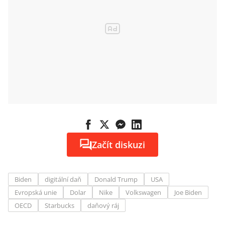
Začít diskuzi
Biden
digitální daň
Donald Trump
USA
Evropská unie
Dolar
Nike
Volkswagen
Joe Biden
OECD
Starbucks
daňový ráj