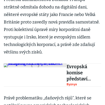
striktně odmítala dohodu na digitální dani,
některé evropské státy jako Francie nebo Velká
Británie proto zavedly nová pravidla samostatně.
Proti kolektivní úpravě míry korporátní daně
vystupuje i Irsko, které je evropským sídlem
technologických korporací, a právě zde zdaňují
většinu svých zisků.
Evropská
komise
představí
návrh digitální
Byznys
daně, nečeká
na výsledek
Právě problematiku „daňových rájů“, které se
kolektivního