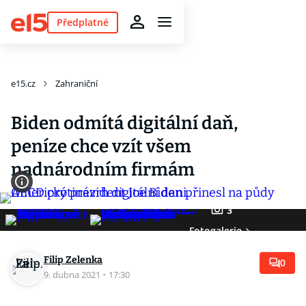
Předplatné
e15.cz
Zahraniční
Biden odmítá digitální daň,
peníze chce vzít všem
nadnárodním firmám
3
Fotogalerie
Filip Zelenka
0
9. dubna 2021
·
17:30