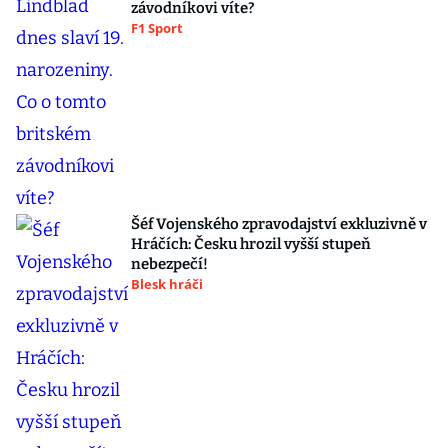
závodníkovi víte?
F1 Sport
Šéf Vojenského zpravodajství exkluzivně v
Hráčích: Česku hrozil vyšší stupeň
nebezpečí!
Blesk hráči