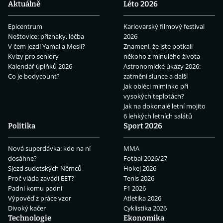
Aktuálně
Léto 2026
Epicentrum
Karlovarský filmový festival
Neštovice: příznaky, léčba
2026
V čem jezdí Yamal a Mesii?
Znamení, že jste potkali
Kvízy pro seniory
někoho z minulého života
Kalendář úplňků 2026
Astronomické úkazy 2026:
Co je bodycount?
zatmění slunce a další
Jak obléci miminko při
vysokých teplotách?
Jak na dokonalé letní mojito
6 lehkých letních salátů
Politika
Sport 2026
Nová superdávka: kdo na ní
MMA
dosáhne?
Fotbal 2026/27
Sjezd sudetských Němců
Hokej 2026
Proč vláda zavádí EET?
Tenis 2026
Padni komu padni
F1 2026
Výpověď z práce vzor
Atletika 2026
Divoký kačer
Cyklistika 2026
Technologie
Ekonomika