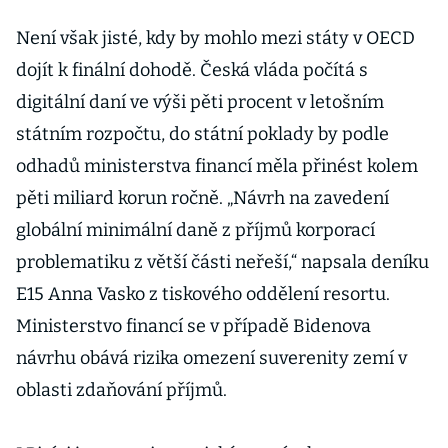
daně,
navrhuje
Není však jisté, kdy by mohlo mezi státy v OECD
kandidát na
dojít k finální dohodě. Česká vláda počítá s
premiéra Ivan
digitální daní ve výši pěti procent v letošním
Bartoš
státním rozpočtu, do státní poklady by podle
odhadů ministerstva financí měla přinést kolem
pěti miliard korun ročně. „Návrh na zavedení
globální minimální daně z příjmů korporací
problematiku z větší části neřeší,“ napsala deníku
E15 Anna Vasko z tiskového oddělení resortu.
Ministerstvo financí se v případě Bidenova
návrhu obává rizika omezení suverenity zemí v
oblasti zdaňování příjmů.