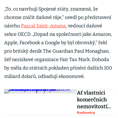
„To, co navrhují Spojené státy, znamená, že
chceme zničit daňové ráje,“ uvedl po představení
návrhu
Pascal Saint-Amans
, vedoucí daňové
sekce OECD. „Dopad na společnosti jako Amazon,
Apple, Facebook a Google by byl obrovský,“ řekl
pro britský deník The Guardian Paul Monaghan,
šéf neziskové organizace Fair Tax Mark. Dohoda
by měla do státních pokladen přinést dalších 100
miliard dolarů, odhadují ekonomové.
Ať vlastníci
komerčních
nemovitostí
platí vyšší
Rozhovory