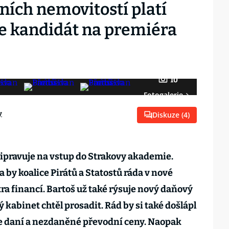
ních nemovitostí platí
je kandidát na premiéra
10
Fotogalerie
y
Diskuze (
4
)
připravuje na vstup do Strakovy akademie.
by koalice Pirátů a Statostů ráda v nové
tra financí. Bartoš už také rýsuje nový daňový
ý kabinet chtěl prosadit. Rád by si také došlápl
 daní a nezdaněné převodní ceny. Naopak