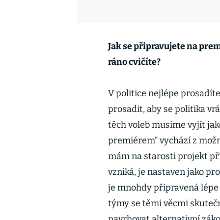
Jak se připravujete na pre
ráno cvičíte?
V politice nejlépe prosadí
prosadit, aby se politika vrá
těch voleb musíme vyjít jak
premiérem“ vychází z možn
mám na starosti projekt pří
vzniká, je nastaven jako pr
je mnohdy připravená lépe n
týmy se těmi věcmi skuteč
navrhovat alternativní záko