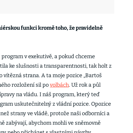
miérskou funkci kromě toho, že pravidelně
te program v exekutivě, a pokud chceme
tila ke slušnosti a transparentnosti, tak holt z
o vítězná strana. A ta moje pozice „Bartoš
ého rozložení sil po
volbách
. Už rok a půl
pravy na vládu. I náš program, který teď
ogram uskutečnitelný z vládní pozice. Opozice
ež strany ve vládě, protože naši odborníci a
ně zabývají, abychom mohli ve sněmovně
ny nebo přicházet s vlastními návrhy.