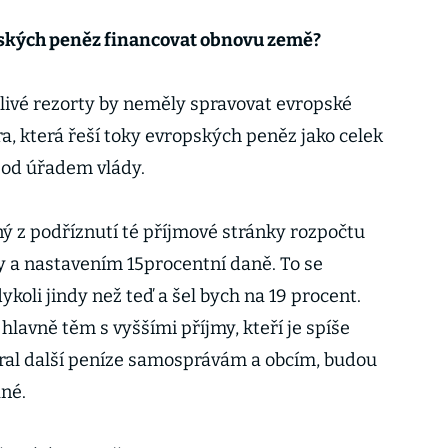
pských peněz financovat obnovu země?
tlivé rezorty by neměly spravovat evropské
a, která řeší toky evropských peněz jako celek
 pod úřadem vlády.
ý z podříznutí té příjmové stránky rozpočtu
a nastavením 15procentní daně. To se
dykoli jindy než teď a šel bych na 19 procent.
lavně těm s vyššími příjmy, kteří je spíše
ebral další peníze samosprávám a obcím, budou
ané.