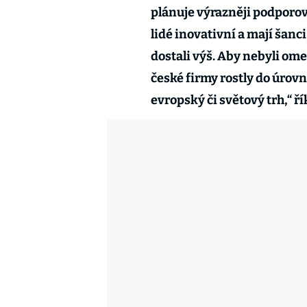
plánuje výrazněji podporova
lidé inovativní a mají šanci
dostali výš. Aby nebyli ome
české firmy rostly do úrov
evropský či světový trh,“ ř