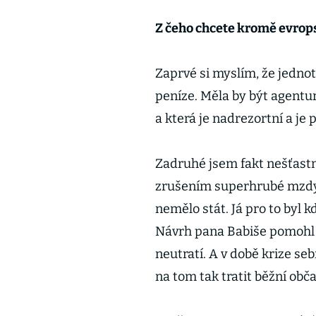
Z čeho chcete kromě evro
Zaprvé si myslím, že jedno
peníze. Měla by být agentur
a která je nadrezortní a je
Zadruhé jsem fakt nešťastn
zrušením superhrubé mzdy 
nemělo stát. Já pro to byl k
Návrh pana Babiše pomohl h
neutratí. A v době krize s
na tom tak tratit běžní obč