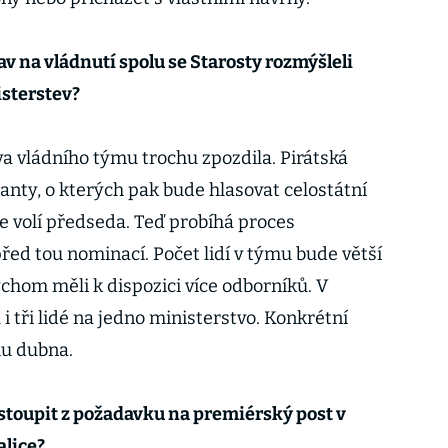
rav na vládnutí spolu se Starosty rozmýšleli
sterstev?
va vládního týmu trochu zpozdila. Pirátská
anty, o kterých pak bude hlasovat celostátní
e volí předseda. Teď probíhá proces
ed tou nominací. Počet lidí v týmu bude větší
chom měli k dispozici více odborníků. V
 tři lidé na jedno ministerstvo. Konkrétní
hu dubna.
stoupit z požadavku na premiérský post v
alice?