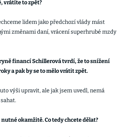
 vrátíte to zpět?
echceme lidem jako předchozí vlády mást
lnými změnami daní, vrácení superhrubé mzdy
yně financí Schillerová tvrdí, že to snížení
oky a pak by se to mělo vrátit zpět.
uto výši upravit, ale jak jsem uvedl, nemá
 sahat.
e nutné okamžitě. Co tedy chcete dělat?