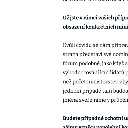
Už jste v rámci vašich příp
obsazení konkrétních mini
Kvůli covidu se nám přípra
strana představí své nomin
fórum podobně, jako když s
vyhodnocování kandidátů př
než počet ministerstev, aby
jednom případě tam budou i
jména zveřejníme v průbě
Budete případně ochotni u
zájmu vzniku povolební ko