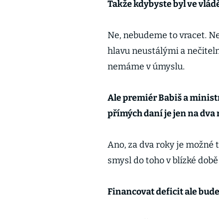
Takže kdybyste byl ve vládě,
Ne, nebudeme to vracet. N
hlavu neustálými a nečite
nemáme v úmyslu.
Ale premiér Babiš a ministr
přímých daní je jen na dva r
Ano, za dva roky je možné t
smysl do toho v blízké době
Financovat deficit ale bud