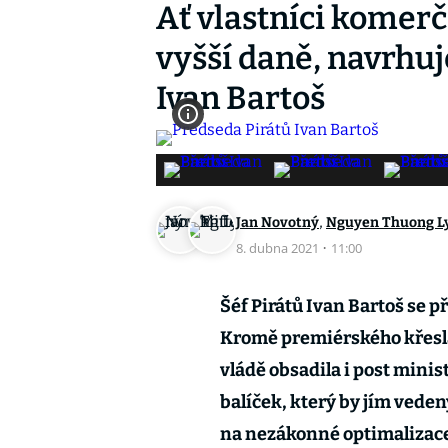
Ať vlastníci komerč
vyšší daně, navrhu
Ivan Bartoš
,
Jan Novotný
Nguyen Thuong L
8. dubna 2021
·
11:00
Šéf Pirátů Ivan Bartoš se 
Kromě premiérského křesla 
vládě obsadila i post minis
balíček, který by jím veden
na nezákonné optimalizace