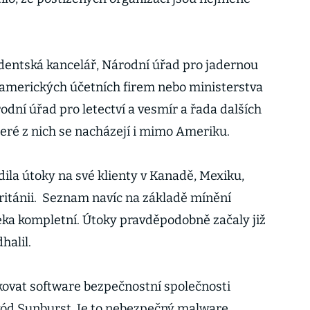
identská kancelář, Národní úřad pro jadernou
 amerických účetních firem nebo ministerstva
odní úřad pro letectví a vesmír a řada dalších
eré z nich se nacházejí i mimo Ameriku.
ila útoky na své klienty v Kanadě, Mexiku,
Británii. Seznam navíc na základě mínění
leka kompletní. Útoky pravděpodobně začaly již
halil.
kovat software bezpečnostní společnosti
 kód Sunburst. Je to nebezpečný malware,