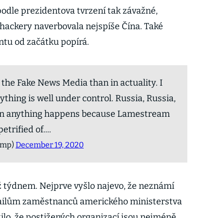
dle prezidentova tvrzení tak závažné,
 hackery naverbovala nejspíše Čína. Také
identu od začátku popírá.
 the Fake News Media than in actuality. I
ything is well under control. Russia, Russia,
when anything happens because Lamestream
etrified of....
ump)
December 19, 2020
ž týdnem. Nejprve vyšlo najevo, že neznámí
mailům zaměstnanců amerického ministerstva
stilo, že postižených organizací jsou nejméně