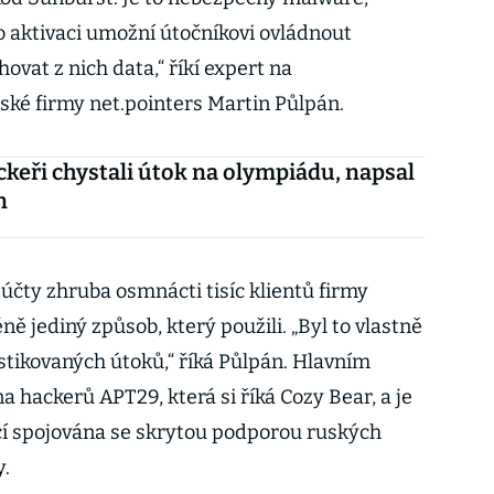
o aktivaci umožní útočníkovi ovládnout
vat z nich data,“ říkí expert na
ské firmy net.pointers Martin Půlpán.
ckeři chystali útok na olympiádu, napsal
n
účty zhruba osmnácti tisíc klientů firmy
ě jediný způsob, který použili. „Byl to vlastně
stikovaných útoků,“ říká Půlpán. Hlavním
 hackerů APT29, která si říká Cozy Bear, a je
í spojována se skrytou podporou ruských
y.