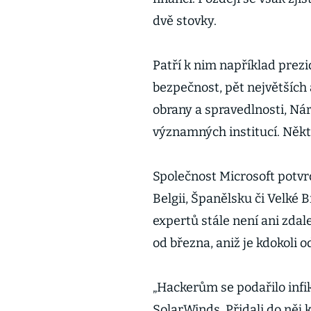
dvě stovky.
Patří k nim například prez
bezpečnost, pět největších
obrany a spravedlnosti, Nár
významných institucí. Někt
Společnost Microsoft potvrd
Belgii, Španělsku či Velké 
expertů stále není ani zda
od března, aniž je kdokoli od
„Hackerům se podařilo infi
SolarWinds. Přidali do něj