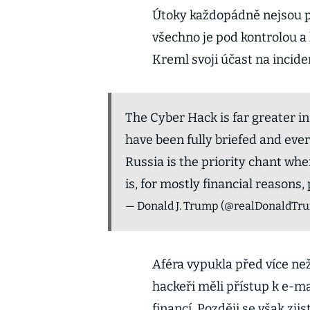
Útoky každopádně nejsou po
všechno je pod kontrolou a
Kreml svoji účast na inc
The Cyber Hack is far greater in
have been fully briefed and ever
Russia is the priority chant 
is, for mostly financial reasons, p
— Donald J. Trump (@realDonaldTr
Aféra vypukla před více ne
hackeři měli přístup k e-
financí. Později se však zji