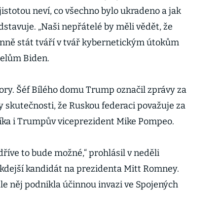
jistotou neví, co všechno bylo ukradeno a jak
stavuje. „Naši nepřátelé by měli vědět, že
nně stát tváří v tvář kybernetickým útokům
telům Biden.
ory. Šéf Bílého domu Trump označil zprávy za
y skutečnosti, že Ruskou federaci považuje za
íka i Trumpův viceprezident Mike Pompeo.
říve to bude možné,“ prohlásil v neděli
kdejší kandidát na prezidenta Mitt Romney.
le něj podnikla účinnou invazi ve Spojených