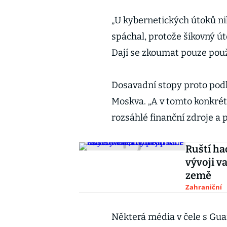
„U kybernetických útoků ni
spáchal, protože šikovný ú
Dají se zkoumat pouze použ
Dosavadní stopy proto podl
Moskva. „A v tomto konkré
rozsáhlé finanční zdroje a 
Ruští ha
vývoji v
země
Zahraniční
Některá média v čele s Gua