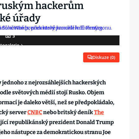
u ruským hackerům
cké úřady
3
togalerie
Diskuze (
0
)
y jednoho z nejrozsáhlejších hackerských
podle světových médií stojí Rusko. Objem
mací je daleko větší, než se předpokládalo,
ický server
CNBC
nebo britský deník
The
ující republikánský prezident Donald Trump
 jeho nástupce za demokratickou stranu Joe