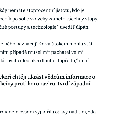
kdy nemáte stoprocentní jistotu, kdo je
točník po sobě vždycky zamete všechny stopy.
ité postupy a technologie,“ uvedl Půlpán.
e něho naznačují, že za útokem mohla stát
tním případě musel mít pachatel velmi
plánovat celou akci dlouho dopředu,“ míní.
ckeři chtějí ukrást vědcům informace o
akcíny proti koronaviru, tvrdí západní
rdianem ovšem vyjádřila obavy nad tím, zda