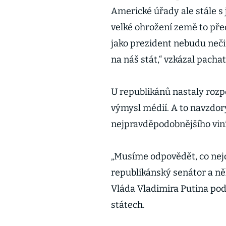
Americké úřady ale stále s 
velké ohrožení země to před
jako prezident nebudu neči
na náš stát,“ vzkázal pacha
U republikánů nastaly rozp
výmysl médií. A to navzdor
nejpravděpodobnějšího vin
„Musíme odpovědět, co nejd
republikánský senátor a ně
Vláda Vladimira Putina pod
státech.