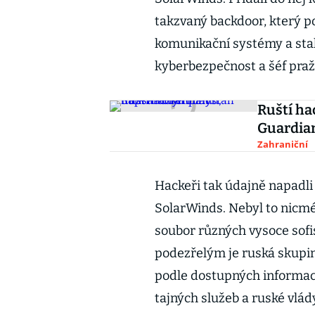
takzvaný backdoor, který p
komunikační systémy a staho
kyberbezpečnost a šéf praž
Ruští ha
Guardia
Zahraniční
Hackeři tak údajně napadli 
SolarWinds. Nebyl to nicmén
soubor různých vysoce sofi
podezřelým je ruská skupina
podle dostupných informac
tajných služeb a ruské vlád