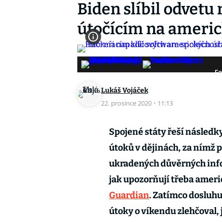
Biden slíbil odvet
útočícím na ameri
Fo
Lukáš Vojáček
22. prosince 2020
·
11:13
Spojené státy řeší následk
útoků v dějinách, za nímž 
ukradených důvěrných infor
jak upozorňují třeba amer
Guardian
. Zatímco dosluh
útoky o víkendu zlehčoval,