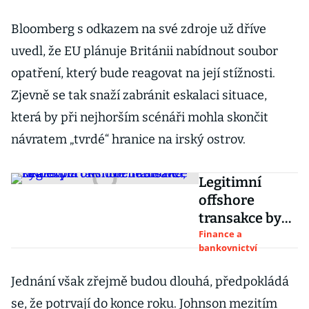
Bloomberg s odkazem na své zdroje už dříve
uvedl, že EU plánuje Británii nabídnout soubor
opatření, který bude reagovat na její stížnosti.
Zjevně se tak snaží zabránit eskalaci situace,
která by při nejhorším scénáři mohla skončit
návratem „tvrdé“ hranice na irský ostrov.
Legitimní
offshore
transakce by
nebyla tak
Finance a
bankovnictví
hrozně složitá,
říká expert k
Jednání však zřejmě budou dlouhá, předpokládá
nové Babišově
se, že potrvají do konce roku. Johnson mezitím
kauze