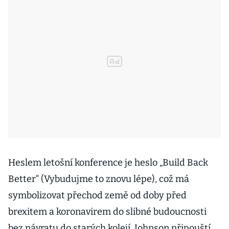
Heslem letošní konference je heslo „Build Back
Better“ (Vybudujme to znovu lépe), což má
symbolizovat přechod země od doby před
brexitem a koronavirem do slibné budoucnosti
bez návratu do starých kolejí. Johnson připouští,