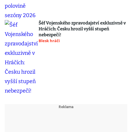
Šéf Vojenského zpravodajství exkluzivně v
Hráčích: Česku hrozil vyšší stupeň
nebezpečí!
Blesk hráči