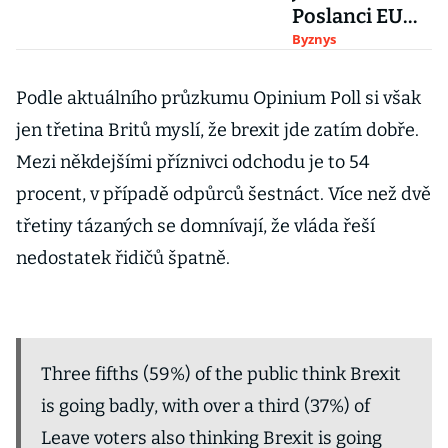
Poslanci EU
chtějí
Byznys
Babišovu
kauzu zařadit
Podle aktuálního průzkumu Opinium Poll si však
na program
jen třetina Britů myslí, že brexit jde zatím dobře.
schůze ve
Mezi někdejšími příznivci odchodu je to 54
Štrasburku
procent, v případě odpůrců šestnáct. Více než dvě
třetiny tázaných se domnívají, že vláda řeší
nedostatek řidičů špatně.
Three fifths (59%) of the public think Brexit
is going badly, with over a third (37%) of
Leave voters also thinking Brexit is going