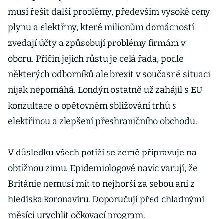
musí řešit další problémy, především vysoké ceny
plynu a elektřiny, které milionům domácností
zvedají účty a způsobují problémy firmám v
oboru. Příčin jejich růstu je celá řada, podle
některých odborníků ale brexit v současné situaci
nijak nepomáhá. Londýn ostatně už zahájil s EU
konzultace o opětovném sbližování trhů s
elektřinou a zlepšení přeshraničního obchodu.
V důsledku všech potíží se země připravuje na
obtížnou zimu. Epidemiologové navíc varují, že
Británie nemusí mít to nejhorší za sebou ani z
hlediska koronaviru. Doporučují před chladnými
měsíci urychlit očkovací program.