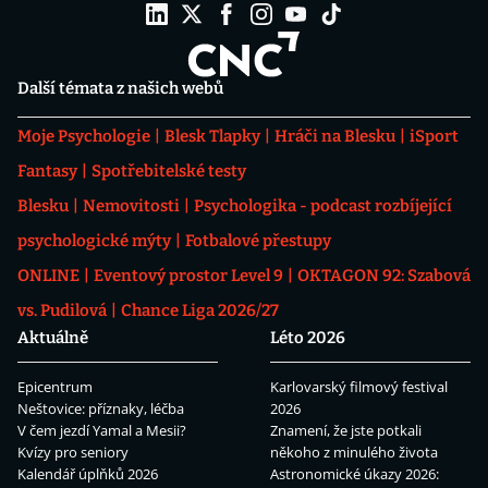
Další témata z našich webů
Moje Psychologie
Blesk Tlapky
Hráči na Blesku
iSport
Fantasy
Spotřebitelské testy
Blesku
Nemovitosti
Psychologika - podcast rozbíjející
psychologické mýty
Fotbalové přestupy
ONLINE
Eventový prostor Level 9
OKTAGON 92: Szabová
vs. Pudilová
Chance Liga 2026/27
Aktuálně
Léto 2026
Epicentrum
Karlovarský filmový festival
Neštovice: příznaky, léčba
2026
V čem jezdí Yamal a Mesii?
Znamení, že jste potkali
Kvízy pro seniory
někoho z minulého života
Kalendář úplňků 2026
Astronomické úkazy 2026: