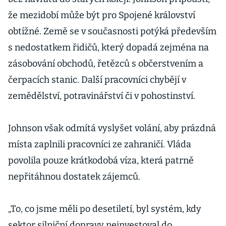
že mezidobí může být pro Spojené království
obtížné. Země se v současnosti potýká především
s nedostatkem řidičů, který dopadá zejména na
zásobování obchodů, řetězců s občerstvením a
čerpacích stanic. Další pracovníci chybějí v
zemědělství, potravinářství či v pohostinství.
Johnson však odmítá vyslyšet volání, aby prázdná
místa zaplnili pracovníci ze zahraničí. Vláda
povolila pouze krátkodobá víza, která patrně
nepřitáhnou dostatek zájemců.
„To, co jsme měli po desetiletí, byl systém, kdy
sektor silniční dopravy neinvestoval do