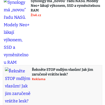
Synology má „novou“ řadu NASů. Modely
Neo+ lákají výkonem, SSD a vyměnitelnou
RAM
Živě.cz
Řekněte STOP mdlým vlasům! Jak jim
zaručeně vrátíte lesk?
Reklama