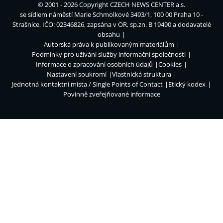
© 2001 - 2026 Copyright
CZECH NEWS CENTER a.s.
se sídlem náměstí Marie Schmolkové 3493/1, 100 00 Praha 10 -
Strašnice, IČO: 02346826, zapsána v OR, sp.zn. B 19490 a dodavatelé
obsahu
Autorská práva k publikovaným materiálům
Podmínky pro užívání služby informační společnosti
Informace o zpracování osobních údajů
Cookies
Nastavení soukromí
Vlastnická struktura
Jednotná kontaktní místa / Single Points of Contact
Etický kodex
Povinně zveřejňované informace