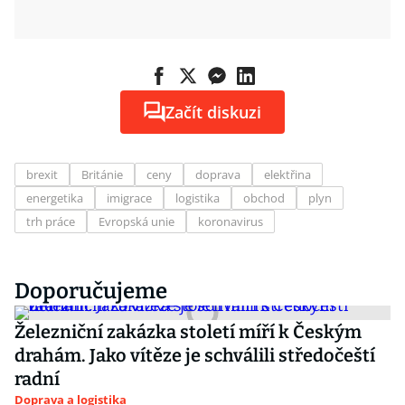
Začít diskuzi
brexit
Británie
ceny
doprava
elektřina
energetika
imigrace
logistika
obchod
plyn
trh práce
Evropská unie
koronavirus
Doporučujeme
Železniční zakázka století míří k Českým
drahám. Jako vítěze je schválili středočeští
radní
Doprava a logistika