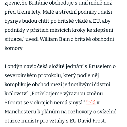
zjevné, že Británie obchoduje s unií méně než
před třemi lety. Malé a střední podniky i další
byznys budou chtít po britské vládě a EU, aby
podnikly v příštích měsících kroky ke zlepšení
situace,“ uvedl William Bain z britské obchodní
komory.
Londýn navíc čeká složité jednání s Bruselem o
severoirském protokolu, který podle něj
komplikuje obchod mezi jednotlivými částmi
království. „Potřebujeme výraznou změnu.
Šťourat se v okrajích nemá smysl,“
řekl
v
Manchesteru k plánům na rozhovory o svízelné
otázce ministr pro vztahy s EU David Frost.