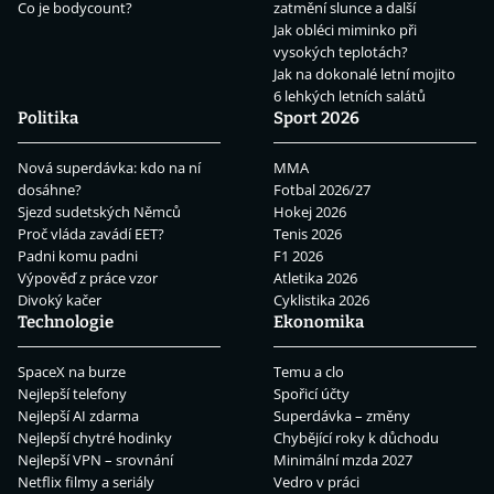
Co je bodycount?
zatmění slunce a další
Jak obléci miminko při
vysokých teplotách?
Jak na dokonalé letní mojito
6 lehkých letních salátů
Politika
Sport 2026
Nová superdávka: kdo na ní
MMA
dosáhne?
Fotbal 2026/27
Sjezd sudetských Němců
Hokej 2026
Proč vláda zavádí EET?
Tenis 2026
Padni komu padni
F1 2026
Výpověď z práce vzor
Atletika 2026
Divoký kačer
Cyklistika 2026
Technologie
Ekonomika
SpaceX na burze
Temu a clo
Nejlepší telefony
Spořicí účty
Nejlepší AI zdarma
Superdávka – změny
Nejlepší chytré hodinky
Chybějící roky k důchodu
Nejlepší VPN – srovnání
Minimální mzda 2027
Netflix filmy a seriály
Vedro v práci