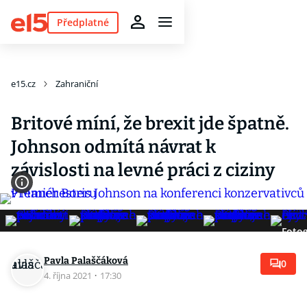
Předplatné
e15.cz
Zahraniční
Britové míní, že brexit jde špatně.
Johnson odmítá návrat k
závislosti na levné práci z ciziny
Fotog
Pavla Palaščáková
0
4. října 2021
·
17:30