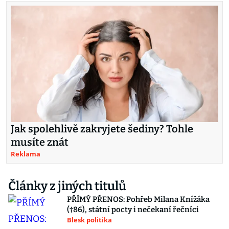
Jak spolehlivě zakryjete šediny? Tohle
musíte znát
Reklama
Články z jiných titulů
PŘÍMÝ PŘENOS: Pohřeb Milana Knížáka
(†86), státní pocty i nečekaní řečníci
Blesk politika