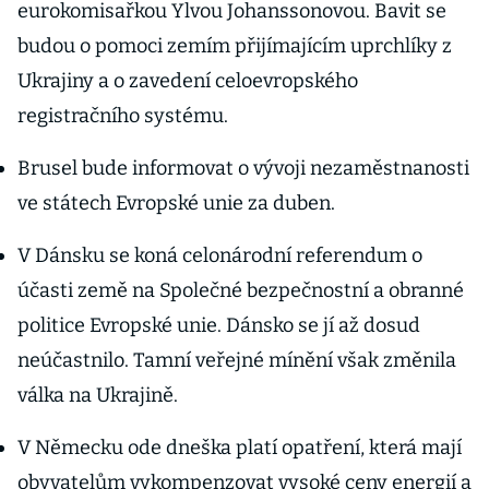
eurokomisařkou Ylvou Johanssonovou. Bavit se
budou o pomoci zemím přijímajícím uprchlíky z
Ukrajiny a o zavedení celoevropského
registračního systému.
Brusel bude informovat o vývoji nezaměstnanosti
ve státech Evropské unie za duben.
V Dánsku se koná celonárodní referendum o
účasti země na Společné bezpečnostní a obranné
politice Evropské unie. Dánsko se jí až dosud
neúčastnilo. Tamní veřejné mínění však změnila
válka na Ukrajině.
V Německu ode dneška platí opatření, která mají
obyvatelům vykompenzovat vysoké ceny energií a