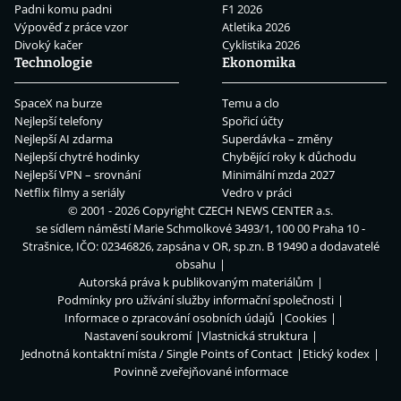
Padni komu padni
F1 2026
Výpověď z práce vzor
Atletika 2026
Divoký kačer
Cyklistika 2026
Technologie
Ekonomika
SpaceX na burze
Temu a clo
Nejlepší telefony
Spořicí účty
Nejlepší AI zdarma
Superdávka – změny
Nejlepší chytré hodinky
Chybějící roky k důchodu
Nejlepší VPN – srovnání
Minimální mzda 2027
Netflix filmy a seriály
Vedro v práci
© 2001 - 2026 Copyright
CZECH NEWS CENTER a.s.
se sídlem náměstí Marie Schmolkové 3493/1, 100 00 Praha 10 -
Strašnice, IČO: 02346826, zapsána v OR, sp.zn. B 19490 a dodavatelé
obsahu
Autorská práva k publikovaným materiálům
Podmínky pro užívání služby informační společnosti
Informace o zpracování osobních údajů
Cookies
Nastavení soukromí
Vlastnická struktura
Jednotná kontaktní místa / Single Points of Contact
Etický kodex
Povinně zveřejňované informace