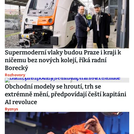
Supermoderní vlaky budou Praze i kraji k
ničemu bez nových kolejí, říká radní
Borecký
Rozhovory
Obchodní modely se hroutí, trh se
extrémně mění, předpovídají čeští kapitáni
AI revoluce
Byznys