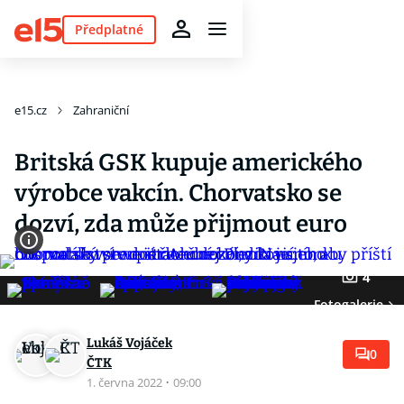
Předplatné
e15.cz
Zahraniční
Britská GSK kupuje amerického
výrobce vakcín. Chorvatsko se
dozví, zda může přijmout euro
4
Fotogalerie
Lukáš Vojáček
0
ČTK
1. června 2022
·
09:00