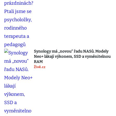
Synology má „novou“ řadu NASů. Modely
Neo+ lákají výkonem, SSD a vyměnitelnou
RAM
Živě.cz