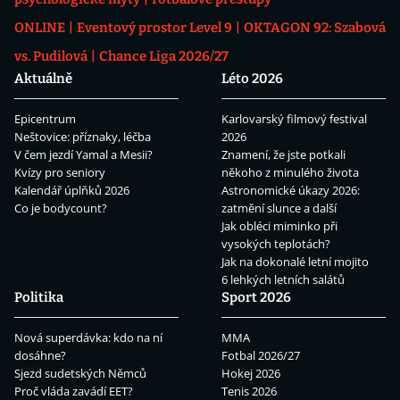
ONLINE
Eventový prostor Level 9
OKTAGON 92: Szabová
vs. Pudilová
Chance Liga 2026/27
Aktuálně
Léto 2026
Epicentrum
Karlovarský filmový festival
Neštovice: příznaky, léčba
2026
V čem jezdí Yamal a Mesii?
Znamení, že jste potkali
Kvízy pro seniory
někoho z minulého života
Kalendář úplňků 2026
Astronomické úkazy 2026:
Co je bodycount?
zatmění slunce a další
Jak obléci miminko při
vysokých teplotách?
Jak na dokonalé letní mojito
6 lehkých letních salátů
Politika
Sport 2026
Nová superdávka: kdo na ní
MMA
dosáhne?
Fotbal 2026/27
Sjezd sudetských Němců
Hokej 2026
Proč vláda zavádí EET?
Tenis 2026