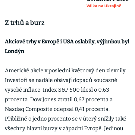
cítí
Válka na Ukrajině
beztrestnost,
Z trhů a burz
když svět váhá
zvýšit tlak,
míní Zelenskyj
Akciové trhy v Evropě i USA oslabily, výjimkou byl
Londýn
Americké akcie v poslední květnový den zlevnily.
Investoři se nadále obávají dopadů současné
vysoké inflace. Index S&P 500 klesl o 0,63
procenta. Dow Jones ztratil 0,67 procenta a
Nasdaq Composite odepsal 0,41 procenta.
Přibližně o jedno procento se v úterý snížily také
všechny hlavní burzy v západní Evropě. Jedinou