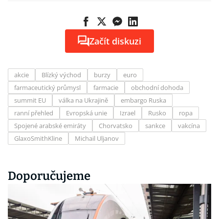
Začít diskuzi
akcie
Blízký východ
burzy
euro
farmaceutický průmysl
farmacie
obchodní dohoda
summit EU
válka na Ukrajině
embargo Ruska
ranní přehled
Evropská unie
Izrael
Rusko
ropa
Spojené arabské emiráty
Chorvatsko
sankce
vakcína
GlaxoSmithKline
Michail Uljanov
Doporučujeme