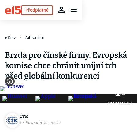
Předplatné
e15.cz
Zahraniční
Brzda pro čínské firmy. Evropská
komise chce chránit unijní trh
před globální konkurencí
4
Fotogalerie
ČTK
17. června 2020
·
14:28