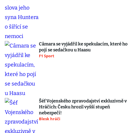
Câmara se vyjádřil ke spekulacím, které ho
pojí se sedačkou u Haasu
F1 Sport
Šéf Vojenského zpravodajství exkluzivně v
Hráčích: Česku hrozil vyšší stupeň
nebezpečí!
Blesk hráči