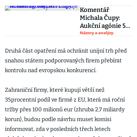
Komentář
Michala Čupy:
Aukční agónie 5G
vstupuje do
Názory a analýzy
dalšího dějství
Druhá část opatření má ochránit unijní trh před
snahou státem podporovaných firem přebírat
kontrolu nad evropskou konkurencí.
Zahraniční firmy, které kupují větší než
35procentní podíl ve firmě z EU, která má roční
tržby přes 100 milionů eur (zhruba 2,7 miliardy
korun), budou podle návrhu muset komisi
informovat, zda v posledních třech letech