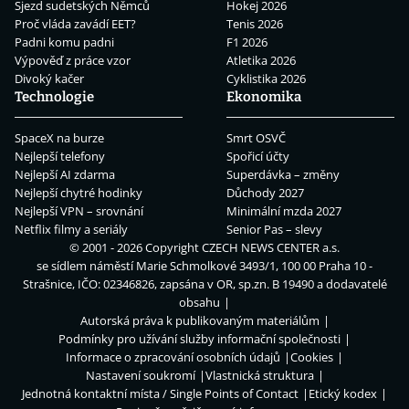
Sjezd sudetských Němců
Hokej 2026
Proč vláda zavádí EET?
Tenis 2026
Padni komu padni
F1 2026
Výpověď z práce vzor
Atletika 2026
Divoký kačer
Cyklistika 2026
Technologie
Ekonomika
SpaceX na burze
Smrt OSVČ
Nejlepší telefony
Spořicí účty
Nejlepší AI zdarma
Superdávka – změny
Nejlepší chytré hodinky
Důchody 2027
Nejlepší VPN – srovnání
Minimální mzda 2027
Netflix filmy a seriály
Senior Pas – slevy
© 2001 - 2026 Copyright
CZECH NEWS CENTER a.s.
se sídlem náměstí Marie Schmolkové 3493/1, 100 00 Praha 10 -
Strašnice, IČO: 02346826, zapsána v OR, sp.zn. B 19490 a dodavatelé
obsahu
Autorská práva k publikovaným materiálům
Podmínky pro užívání služby informační společnosti
Informace o zpracování osobních údajů
Cookies
Nastavení soukromí
Vlastnická struktura
Jednotná kontaktní místa / Single Points of Contact
Etický kodex