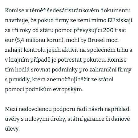
neporušuje
pravidla
Komise v téměř šedesátistránkovém dokumentu
hospodářské
navrhuje, že pokud firmy ze zemí mimo EU získají
soutěže
za tři roky od státu pomoc převyšující 200 tisíc
eur (5,4 milionu korun), mohl by Brusel moci
zahájit kontrolu jejich aktivit na společném trhu a
v krajním případě je potrestat pokutou. Komise
tím hodlá srovnat podmínky pro zahraniční firmy
s pravidly, která znemožňují těžit ze státní
pomoci podnikům evropským.
Mezi nedovolenou podporu řadí návrh například
úvěry s nulovými úroky, státní garance či daňové
úlevy.