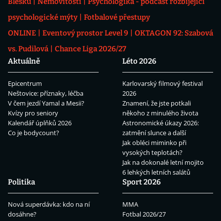
Blesku
Nemovitosti
Psychologika - podcast rozbíjející
psychologické mýty
Fotbalové přestupy
ONLINE
Eventový prostor Level 9
OKTAGON 92: Szabová
vs. Pudilová
Chance Liga 2026/27
Aktuálně
Léto 2026
Epicentrum
Karlovarský filmový festival
Neštovice: příznaky, léčba
2026
V čem jezdí Yamal a Mesii?
Znamení, že jste potkali
Kvízy pro seniory
někoho z minulého života
Kalendář úplňků 2026
Astronomické úkazy 2026:
Co je bodycount?
zatmění slunce a další
Jak obléci miminko při
vysokých teplotách?
Jak na dokonalé letní mojito
6 lehkých letních salátů
Politika
Sport 2026
Nová superdávka: kdo na ní
MMA
dosáhne?
Fotbal 2026/27