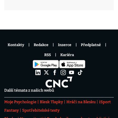
Kontakty
Redakce
Inzerce
Předplatné
RSS
Kariéra
Další témata z našich webů
Moje Psychologie
Blesk Tlapky
Hráči na Blesku
iSport
Fantasy
Spotřebitelské testy