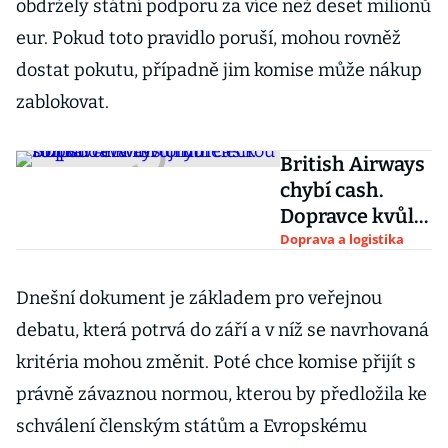
obdržely státní podporu za více než deset milionů
eur. Pokud toto pravidlo poruší, mohou rovněž
dostat pokutu, případně jim komise může nákup
zablokovat.
British Airways
chybí cash.
Dopravce kvůli
tomu
Doprava a logistika
rozprodává i
svoji
Dnešní dokument je základem pro veřejnou
uměleckou
debatu, která potrvá do září a v níž se navrhovaná
sbírku
kritéria mohou změnit. Poté chce komise přijít s
právně závaznou normou, kterou by předložila ke
schválení členským státům a Evropskému