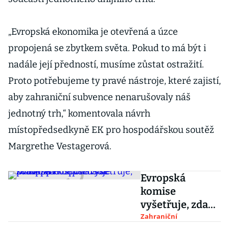
„Evropská ekonomika je otevřená a úzce
propojená se zbytkem světa. Pokud to má být i
nadále její předností, musíme zůstat ostražití.
Proto potřebujeme ty pravé nástroje, které zajistí,
aby zahraniční subvence nenarušovaly náš
jednotný trh,“ komentovala návrh
místopředsedkyně EK pro hospodářskou soutěž
Margrethe Vestagerová.
Evropská
komise
vyšetřuje, zda
Apple
Zahraniční