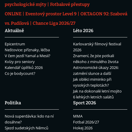
psychologické mýty
Fotbalové přestupy
ONLINE
Eventový prostor Level 9
OKTAGON 92: Szabová
vs. Pudilová
Chance Liga 2026/27
Aktuálně
Léto 2026
Epicentrum
Karlovarský filmový festival
Neštovice: příznaky, léčba
2026
V čem jezdí Yamal a Mesii?
Znamení, že jste potkali
Kvízy pro seniory
někoho z minulého života
Kalendář úplňků 2026
Astronomické úkazy 2026:
Co je bodycount?
zatmění slunce a další
Jak obléci miminko při
vysokých teplotách?
Jak na dokonalé letní mojito
6 lehkých letních salátů
Politika
Sport 2026
Nová superdávka: kdo na ní
MMA
dosáhne?
Fotbal 2026/27
Sjezd sudetských Němců
Hokej 2026