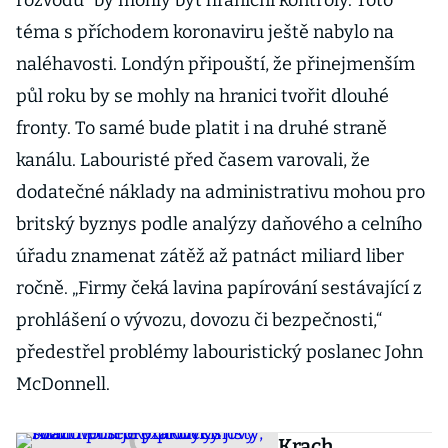
rozvodu“ by mohly být hraniční kontroly. Toto
téma s příchodem koronaviru ještě nabylo na
naléhavosti. Londýn připouští, že přinejmenším
půl roku by se mohly na hranici tvořit dlouhé
fronty. To samé bude platit i na druhé straně
kanálu. Labouristé před časem varovali, že
dodatečné náklady na administrativu mohou pro
britský byznys podle analýzy daňového a celního
úřadu znamenat zátěž až patnáct miliard liber
ročně. „Firmy čeká lavina papírování sestávající z
prohlášení o vývozu, dovozu či bezpečnosti,“
předestřel problémy labouristický poslanec John
McDonnell.
Krach