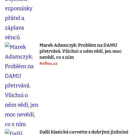
Marek Adamczyk: Problém na DAMU
přetrvává. Všichni o něm vědí, jen moc
nevědí, co s ním
Reflex.cz
Další klasická corvette s dobrými jízdními