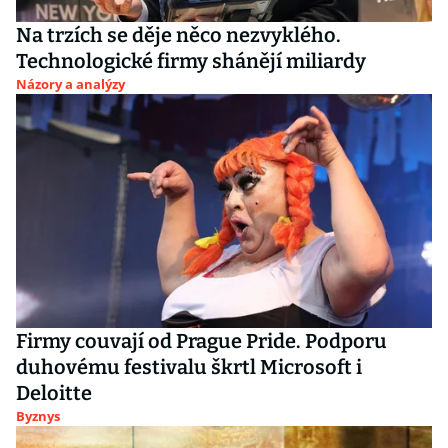
Na trzích se děje něco nezvyklého.
Technologické firmy shánějí miliardy
Názory a analýzy
Firmy couvají od Prague Pride. Podporu
duhovému festivalu škrtl Microsoft i
Deloitte
Byznys