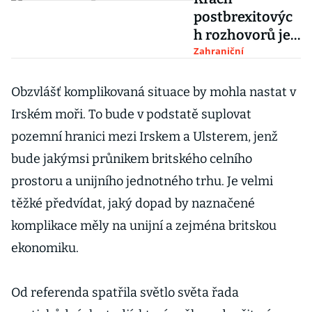
postbrexitovýc
h rozhovorů je
prakticky jistý,
Zahraniční
tvrdí německý
průmyslový
Obzvlášť komplikovaná situace by mohla nastat v
svaz
Irském moři. To bude v podstatě suplovat
pozemní hranici mezi Irskem a Ulsterem, jenž
bude jakýmsi průnikem britského celního
prostoru a unijního jednotného trhu. Je velmi
těžké předvídat, jaký dopad by naznačené
komplikace měly na unijní a zejména britskou
ekonomiku.
Od referenda spatřila světlo světa řada