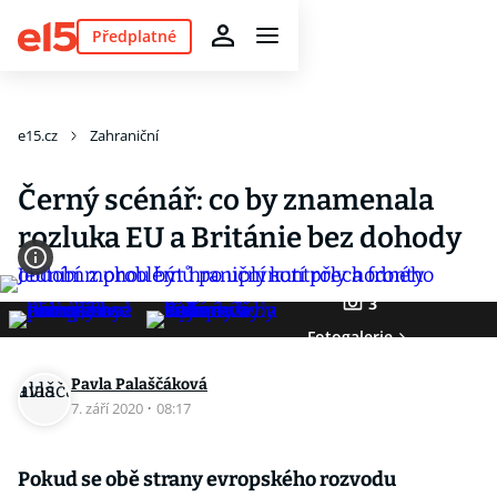
Předplatné
e15.cz
Zahraniční
Černý scénář: co by znamenala
rozluka EU a Británie bez dohody
3
Fotogalerie
Pavla Palaščáková
7. září 2020
·
08:17
Pokud se obě strany evropského rozvodu