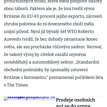
protichůdných studií, která měla podpořit názory
obou táborů. Faktem ale je, že loni tvořil vývoz
Británie do EU 43 procent jejího exportu, zároveň
zhruba polovina do ní dovezeného zboží měla
unijní původ. Nyní již bývalý šéf WTO Roberto
Azevedo tvrdil, že bez dohody nenastane konec
světa, ale ani procházka růžovým sadem. Varoval,
že takový vývoj by citelně zasáhl zejména
zemědělský a automobilový sektor. „Standardní
obchodní podmínky by zpomalily zotavení
Británie z koronaviru,“ poznamenal počátkem léta
v The Times.
Prodeje osobních
aut se do srpna