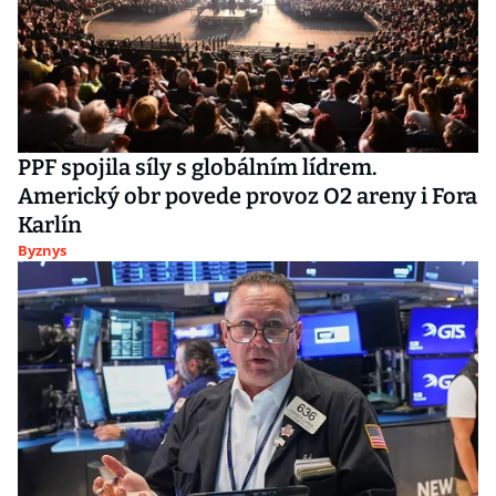
PPF spojila síly s globálním lídrem.
Americký obr povede provoz O2 areny i Fora
Karlín
Byznys