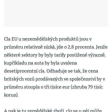
Cla EU u nezemědělských produktů jsou v
průměru relativně nízká, jde o 2,8 procenta. Jenže
některé sektory by byly tarify postižené výrazně,
kupříkladu na auta by byla uvalena
desetiprocentní cla. Odhaduje se tak, že cena
britských vozů prodávaných ve společenství by v
průměru stoupla o tři tisíce eur (zhruba 79 tisíc
korun).
A pak je tu zemědělské zboží, clo se u něj může