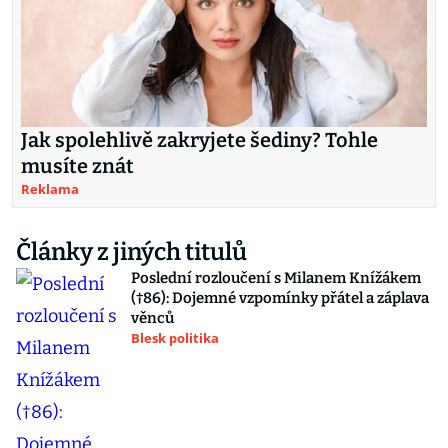
Jak spolehlivě zakryjete šediny? Tohle
musíte znát
Reklama
Články z jiných titulů
Poslední rozloučení s Milanem Knížákem
(†86): Dojemné vzpomínky přátel a záplava
věnců
Blesk politika