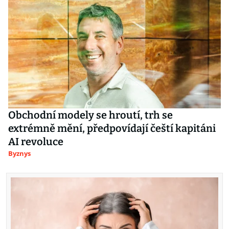
Obchodní modely se hroutí, trh se
extrémně mění, předpovídají čeští kapitáni
AI revoluce
Byznys