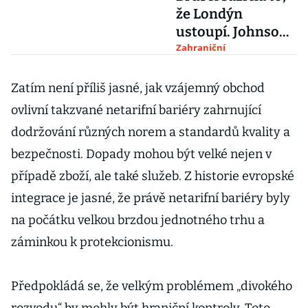
že Londýn
ustoupí. Johnson
ale možná
Zahraniční
neblufuje
Zatím není příliš jasné, jak vzájemný obchod
ovlivní takzvané netarifní bariéry zahrnující
dodržování různých norem a standardů kvality a
bezpečnosti. Dopady mohou být velké nejen v
případě zboží, ale také služeb. Z historie evropské
integrace je jasné, že právě netarifní bariéry byly
na počátku velkou brzdou jednotného trhu a
záminkou k protekcionismu.
Předpokládá se, že velkým problémem „divokého