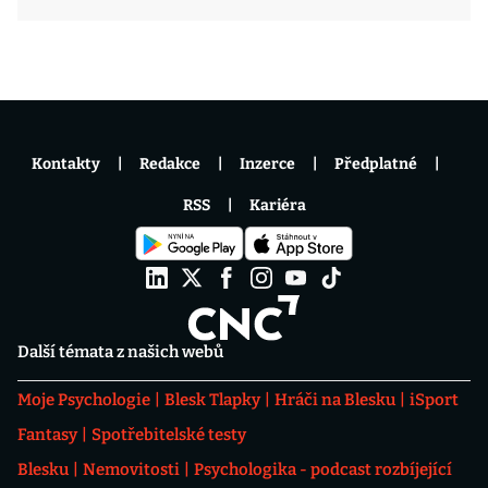
Kontakty
Redakce
Inzerce
Předplatné
RSS
Kariéra
Další témata z našich webů
Moje Psychologie
Blesk Tlapky
Hráči na Blesku
iSport
Fantasy
Spotřebitelské testy
Blesku
Nemovitosti
Psychologika - podcast rozbíjející