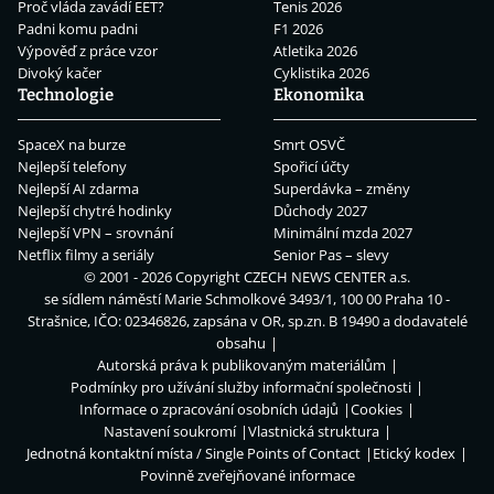
Proč vláda zavádí EET?
Tenis 2026
Padni komu padni
F1 2026
Výpověď z práce vzor
Atletika 2026
Divoký kačer
Cyklistika 2026
Technologie
Ekonomika
SpaceX na burze
Smrt OSVČ
Nejlepší telefony
Spořicí účty
Nejlepší AI zdarma
Superdávka – změny
Nejlepší chytré hodinky
Důchody 2027
Nejlepší VPN – srovnání
Minimální mzda 2027
Netflix filmy a seriály
Senior Pas – slevy
© 2001 - 2026 Copyright
CZECH NEWS CENTER a.s.
se sídlem náměstí Marie Schmolkové 3493/1, 100 00 Praha 10 -
Strašnice, IČO: 02346826, zapsána v OR, sp.zn. B 19490 a dodavatelé
obsahu
Autorská práva k publikovaným materiálům
Podmínky pro užívání služby informační společnosti
Informace o zpracování osobních údajů
Cookies
Nastavení soukromí
Vlastnická struktura
Jednotná kontaktní místa / Single Points of Contact
Etický kodex
Povinně zveřejňované informace