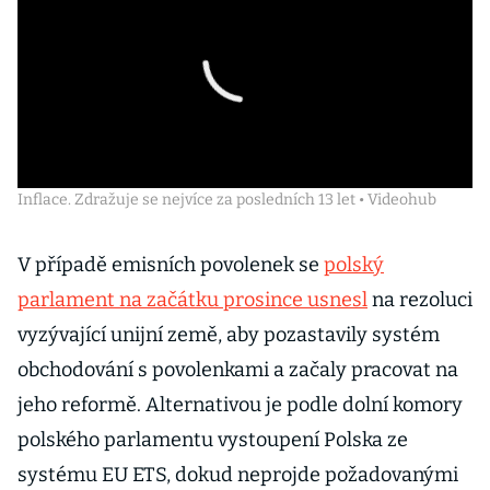
Inflace. Zdražuje se nejvíce za posledních 13 let • Videohub
V případě emisních povolenek se
polský
parlament na začátku prosince usnesl
na rezoluci
vyzývající unijní země, aby pozastavily systém
obchodování s povolenkami a začaly pracovat na
jeho reformě. Alternativou je podle dolní komory
polského parlamentu vystoupení Polska ze
systému EU ETS, dokud neprojde požadovanými