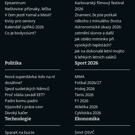
Epicentrum
Karlovarský filmový festival
Neštovice: příznaky, léčba
2026
V čem jezdí Yamal a Mesii?
Znamení, že jste potkali
Kvízy pro seniory
někoho z minulého života
Kalendář úplňků 2026
Astronomické úkazy 2026:
Co je bodycount?
zatmění slunce a další
Jak obléci miminko při
vysokých teplotách?
Jak na dokonalé letní mojito
6 lehkých letních salátů
Politika
Sport 2026
Nová superdávka: kdo na ní
MMA
dosáhne?
Fotbal 2026/27
Sjezd sudetských Němců
Hokej 2026
Proč vláda zavádí EET?
Tenis 2026
Padni komu padni
F1 2026
Výpověď z práce vzor
Atletika 2026
Divoký kačer
Cyklistika 2026
Technologie
Ekonomika
SpaceX na burze
Smrt OSVČ