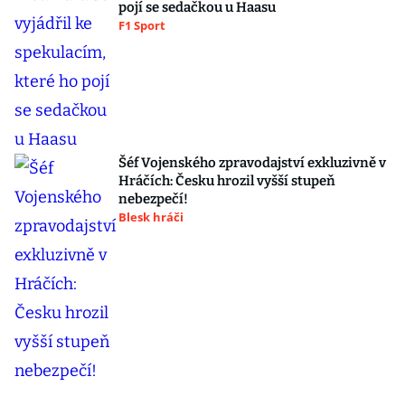
pojí se sedačkou u Haasu
F1 Sport
Šéf Vojenského zpravodajství exkluzivně v
Hráčích: Česku hrozil vyšší stupeň
nebezpečí!
Blesk hráči