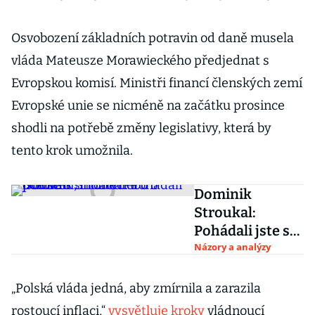
Osvobození základních potravin od daně musela
vláda Mateusze Morawieckého předjednat s
Evropskou komisí. Ministři financí členských zemí
Evropské unie se nicméně na začátku prosince
shodli na potřebě změny legislativy, která by
tento krok umožnila.
Dominik
Stroukal:
Pohádali jste se
u stromečku o
Názory a analýzy
očkování, inflaci
nebo o politice?
„Polská vláda jedná, aby zmírnila a zarazila
rostoucí inflaci,“
vysvětluje kroky
vládnoucí