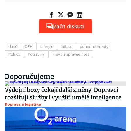
Začít diskuzi
daně
DPH
energie
inflace
pohonné hmoty
Polsko
Potraviny
Právo a spravedlnost
Doporučujeme
Výdejní boxy čekají další změny. Dopravci
rozšiřují služby i využití umělé inteligence
Doprava a logistika