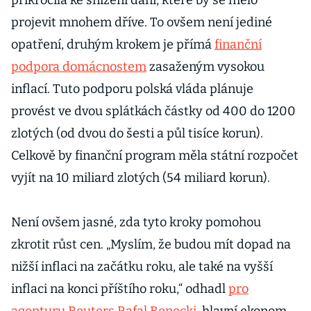
bné
přikročila ke snížení daní, které by se mělo
projevit mnohem dříve. To ovšem není jediné
opatření, druhým krokem je přímá
finanční
podpora domácnostem
zasaženým vysokou
inflací. Tuto podporu polská vláda plánuje
provést ve dvou splátkách částky od 400 do 1200
zlotých (od dvou do šesti a půl tisíce korun).
Celkově by finanční program měla státní rozpočet
vyjít na 10 miliard zlotých (54 miliard korun).
Není ovšem jasné, zda tyto kroky pomohou
zkrotit růst cen. „Myslím, že budou mít dopad na
nižší inflaci na začátku roku, ale také na vyšší
inflaci na konci příštího roku,“ odhadl
pro