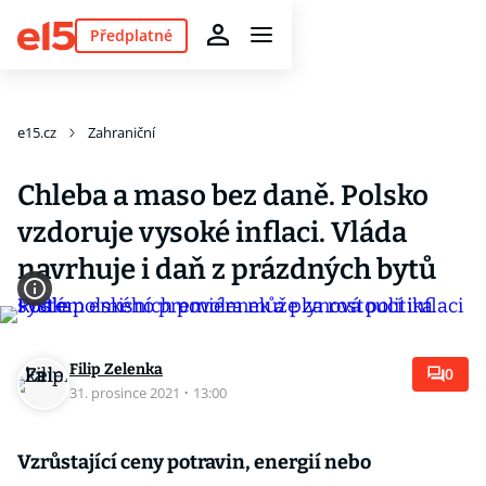
Předplatné
e15.cz
Zahraniční
Chleba a maso bez daně. Polsko
vzdoruje vysoké inflaci. Vláda
navrhuje i daň z prázdných bytů
Filip Zelenka
0
31. prosince 2021
·
13:00
Vzrůstající ceny potravin, energií nebo