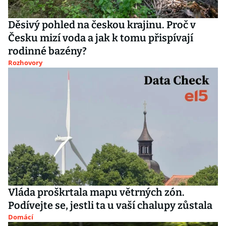
Děsivý pohled na českou krajinu. Proč v
Česku mizí voda a jak k tomu přispívají
rodinné bazény?
Rozhovory
Vláda proškrtala mapu větrných zón.
Podívejte se, jestli ta u vaší chalupy zůstala
Domácí