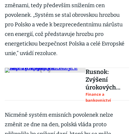
změnami, tedy především snížením cen
povolenek. „Systém se stal obrovskou hrozbou
pro Polsko a vede k bezprecedentnímu nárůstu
cen energií, což představuje hrozbu pro
energetickou bezpečnost Polska a celé Evropské
unie,“ uvádí rezoluce.
Rusnok:
Zvýšení
úrokových
sazeb přes pět
Finance a
bankovnictví
procent je v
roce 2022
Nicméně systém emisních povolenek nelze
krajně
změnit ze dne na den, polská vláda proto
nepravděpodo