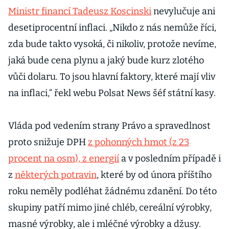
Ministr financí Tadeusz Koscinski
nevylučuje ani
desetiprocentní inflaci. „Nikdo z nás nemůže říci,
zda bude takto vysoká, či nikoliv, protože nevíme,
jaká bude cena plynu a jaký bude kurz zlotého
vůči dolaru. To jsou hlavní faktory, které mají vliv
na inflaci,“ řekl webu Polsat News šéf státní kasy.
Vláda pod vedením strany Právo a spravedlnost
proto snižuje DPH
z pohonných hmot (z 23
procent na osm), z energií
a v posledním případě i
z
některých potravin
, které by od února příštího
roku neměly podléhat žádnému zdanění. Do této
skupiny patří mimo jiné chléb, cereální výrobky,
masné výrobky, ale i mléčné výrobky a džusy.