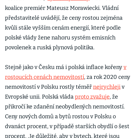
koalice premiér Mateusz Morawiecki. Vládní
představitelé uvádějí, že ceny rostou zejména
kvůli stále vyšším cenám energií, které podle
polské vlády žene nahoru systém emisních
povolenek a ruská plynová politika.
Stejně jako v Česku má i polská inflace kořeny
v
rostoucích cenách nemovitostí
, za rok 2020 ceny
nemovitostí v Polsku rostly téměř
nejrychleji
v
Evropské unii. Polská vláda
proto zvažuje
, že
přikročí ke zdanění neobydlených nemovitostí.
Ceny nových domů a bytů rostou v Polsku o
dvanáct procent, v případě starších obydlí o šest
procent. „Je důležité, aby v bytech, které jsou