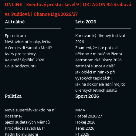
ONLINE
Eventový prostor Level 9
OKTAGON 92: Szabová
vs. Pudilová
Chance Liga 2026/27
Aktuálně
Léto 2026
Epicentrum
Karlovarský filmový festival
Neštovice: příznaky, léčba
2026
V čem jezdí Yamal a Mesii?
Znamení, že jste potkali
Kvízy pro seniory
někoho z minulého života
Kalendář úplňků 2026
Astronomické úkazy 2026:
Co je bodycount?
zatmění slunce a další
Jak obléci miminko při
vysokých teplotách?
Jak na dokonalé letní mojito
6 lehkých letních salátů
Politika
Sport 2026
Nová superdávka: kdo na ní
MMA
dosáhne?
Fotbal 2026/27
Sjezd sudetských Němců
Hokej 2026
Proč vláda zavádí EET?
Tenis 2026
Padni komu padni
F1 2026