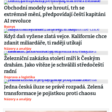
Obchodní modely se hroutí, trh se
extrémně mění, předpovídají čeští kapitáni
AI revoluce
Byznys
Když daň vyžene zlatá vejce. Kalifornie chce
zdanit miliardáře, ti raději utíkají
Názory a analýzy
Železniční zakázka století míří k Českým
drahám. Jako vítěze je schválili středočeští
radní
Doprava a logistika
Jedna česká iluze se právě rozpadá. Zelená
transformace je pojistkou proti chaosu
Názory a analýzy