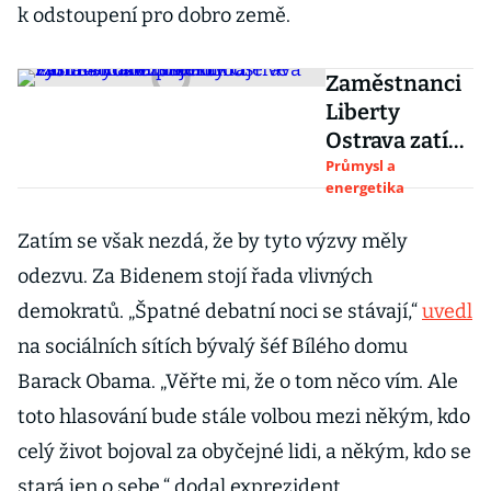
k odstoupení pro dobro země.
Zaměstnanci
Liberty
Ostrava zatím
využili půjčku
Průmysl a
energetika
od
Moravskoslez
Zatím se však nezdá, že by tyto výzvy měly
ského kraje
odezvu. Za Bidenem stojí řada vlivných
ve výši 14
milionů
demokratů. „Špatné debatní noci se stávají,“
uvedl
korun
na sociálních sítích bývalý šéf Bílého domu
Barack Obama. „Věřte mi, že o tom něco vím. Ale
toto hlasování bude stále volbou mezi někým, kdo
celý život bojoval za obyčejné lidi, a někým, kdo se
stará jen o sebe,“ dodal exprezident.