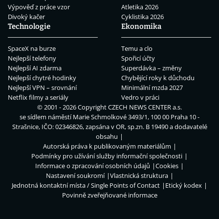
Výpověď z práce vzor
Atletika 2026
Divoký kačer
Cyklistika 2026
Technologie
Ekonomika
SpaceX na burze
Temu a clo
Nejlepší telefony
Spořicí účty
Nejlepší AI zdarma
Superdávka – změny
Nejlepší chytré hodinky
Chybějící roky k důchodu
Nejlepší VPN – srovnání
Minimální mzda 2027
Netflix filmy a seriály
Vedro v práci
© 2001 - 2026 Copyright
CZECH NEWS CENTER a.s.
se sídlem náměstí Marie Schmolkové 3493/1, 100 00 Praha 10 -
Strašnice, IČO: 02346826, zapsána v OR, sp.zn. B 19490 a dodavatelé
obsahu
Autorská práva k publikovaným materiálům
Podmínky pro užívání služby informační společnosti
Informace o zpracování osobních údajů
Cookies
Nastavení soukromí
Vlastnická struktura
Jednotná kontaktní místa / Single Points of Contact
Etický kodex
Povinně zveřejňované informace