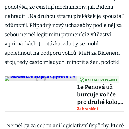
podotýká, že existují mechanismy, jak Bidena
nahradit. „Na druhou stranu překážek je spousta,“
zdůraznil. Případný nový uchazeč by podle něj za
sebou neměl legitimitu pramenící z vítězství
v primárkách. Je otázka, zda by se mohl
spolehnout na podporu voličů, kteří za Bidenem
stojí, tedy často mladých, minorit a žen, podotkl.
AKTUALIZOVÁNO
Le Penová už
burcuje voliče
pro druhé kolo,
aby se Bardella
Zahraniční
stal premiérem
„Neměl by za sebou ani legislativní úspěchy, které