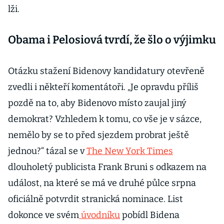
lži.
Obama i Pelosiová tvrdí, že šlo o výjimku
Otázku stažení Bidenovy kandidatury otevřeně
zvedli i někteří komentátoři. „Je opravdu příliš
pozdě na to, aby Bidenovo místo zaujal jiný
demokrat? Vzhledem k tomu, co vše je v sázce,
nemělo by se to před sjezdem probrat ještě
jednou?“ tázal se v
The New York Times
dlouholetý publicista Frank Bruni s odkazem na
událost, na které se má ve druhé půlce srpna
oficiálně potvrdit stranická nominace. List
dokonce ve svém
úvodníku
pobídl Bidena