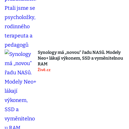
Synology má „novou“ řadu NASů. Modely
Neo+ lákají výkonem, SSD a vyměnitelnou
RAM
Živě.cz