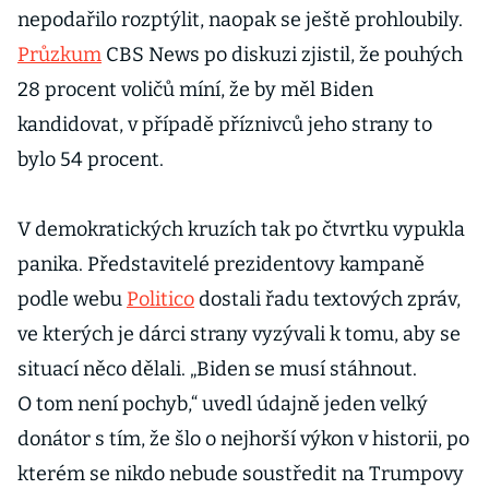
nepodařilo rozptýlit, naopak se ještě prohloubily.
Průzkum
CBS News po diskuzi zjistil, že pouhých
28 procent voličů míní, že by měl Biden
kandidovat, v případě příznivců jeho strany to
bylo 54 procent.
V demokratických kruzích tak po čtvrtku vypukla
panika. Představitelé prezidentovy kampaně
podle webu
Politico
dostali řadu textových zpráv,
ve kterých je dárci strany vyzývali k tomu, aby se
situací něco dělali. „Biden se musí stáhnout.
O tom není pochyb,“ uvedl údajně jeden velký
donátor s tím, že šlo o nejhorší výkon v historii, po
kterém se nikdo nebude soustředit na Trumpovy