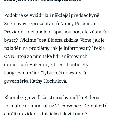
Podobně se vyjádřila i někdejší předsedkyně
Sněmovny reprezentantů Nancy Pelosiová.
Prezident měl podle ní špatnou noc, ale zůstává
bystrý. „Vidíme Joea Bidena zblízka. Víme, jak je
naladěn na problémy, jak je informovaný,“ řekla
CNN. Stojí za ním také lídr sněmovních
demokratů Hakeem Jeffries, dlouholetý
kongresman Jim Clyburn či newyorská
guvernérka Kathy Hochulová.
Bloomberg uvedl, že strana by mohla Bidena
formálně nominovat už 21. července. Demokraté
chtěli prezidenta tak jako tak virtuálně