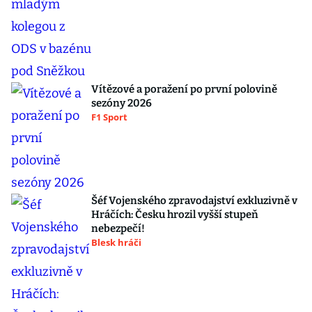
Vítězové a poražení po první polovině
sezóny 2026
F1 Sport
Šéf Vojenského zpravodajství exkluzivně v
Hráčích: Česku hrozil vyšší stupeň
nebezpečí!
Blesk hráči