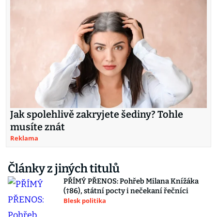
Jak spolehlivě zakryjete šediny? Tohle
musíte znát
Reklama
Články z jiných titulů
PŘÍMÝ PŘENOS: Pohřeb Milana Knížáka
(†86), státní pocty i nečekaní řečníci
Blesk politika