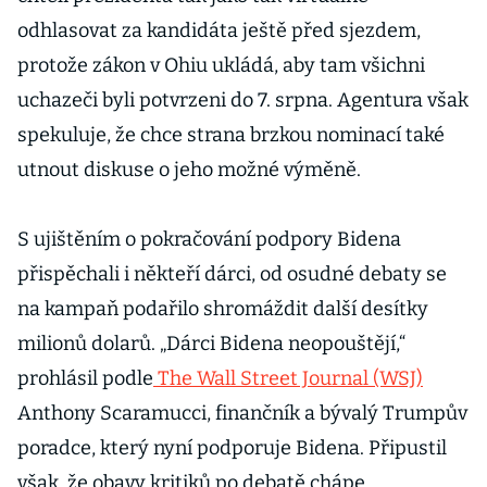
odhlasovat za kandidáta ještě před sjezdem,
protože zákon v Ohiu ukládá, aby tam všichni
uchazeči byli potvrzeni do 7. srpna. Agentura však
spekuluje, že chce strana brzkou nominací také
utnout diskuse o jeho možné výměně.
S ujištěním o pokračování podpory Bidena
přispěchali i někteří dárci, od osudné debaty se
na kampaň podařilo shromáždit další desítky
milionů dolarů. „Dárci Bidena neopouštějí,“
prohlásil podle
The Wall Street Journal (WSJ)
Anthony Scaramucci, finančník a bývalý Trumpův
poradce, který nyní podporuje Bidena. Připustil
však, že obavy kritiků po debatě chápe.