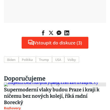
Vstoupit do diskuze (3)
Biden
Politika
Trump
USA
Volby
Doporučujeme
Supermoderní vlaky budou Praze i kraji k
ničemu bez nových kolejí, říká radní
Borecký
Rozhovory