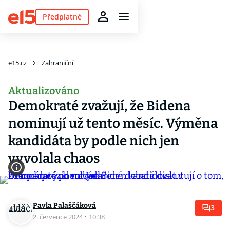
Předplatné
e15.cz
Zahraniční
Aktualizováno
Demokraté zvažují, že Bidena
nominují už tento měsíc. Výměna
kandidáta by podle nich jen
vyvolala chaos
Pavla Palaščáková
3
2. července 2024
·
10:38