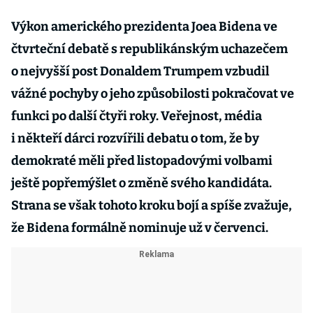
Výkon amerického prezidenta Joea Bidena ve
čtvrteční debatě s republikánským uchazečem
o nejvyšší post Donaldem Trumpem vzbudil
vážné pochyby o jeho způsobilosti pokračovat ve
funkci po další čtyři roky. Veřejnost, média
i někteří dárci rozvířili debatu o tom, že by
demokraté měli před listopadovými volbami
ještě popřemýšlet o změně svého kandidáta.
Strana se však tohoto kroku bojí a spíše zvažuje,
že Bidena formálně nominuje už v červenci.