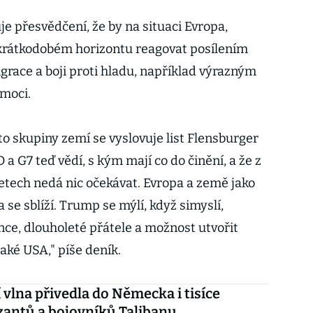
e přesvědčení, že by na situaci Evropa,
krátkodobém horizontu reagovat posílením
grace a boji proti hladu, například výrazným
moci.
o skupiny zemí se vyslovuje list Flensburger
 a G7 teď vědí, s kým mají co do činění, a že z
letech nedá nic očekávat. Evropa a země jako
se sblíží. Trump se mýlí, když simyslí,
ence, dlouholeté přátele a možnost utvořit
také USA," píše deník.
 vlna přivedla do Německa i tisíce
antů a bojovníků Talibanu