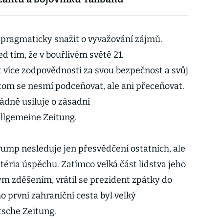
 pragmaticky snažit o vyvažování zájmů.
d tím, že v bouřlivém světě 21.
t více zodpovědnosti za svou bezpečnost a svůj
itom se nesmí podceňovat, ale ani přeceňovat.
dně usiluje o zásadní
llgemeine Zeitung.
Trump nesleduje jen přesvědčení ostatních, ale
itéria úspěchu. Zatímco velká část lidstva jeho
ým zděšením, vrátil se prezident zpátky do
 první zahraniční cesta byl velký
tsche Zeitung.