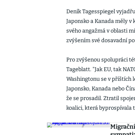
Deník Tagesspiegel vyjadřuj
Japonsko a Kanada měly v 
svého angažmá v oblasti mi
zvýšením své dosavadní po
Pro zvýšenou spolupráci tét
Tageblatt. "Jak EU, tak NATO
Washingtonu se v příštích 
Japonsko, Kanada nebo Čína 
že se prosadil. Ztratil spoj
koalici, která byprospívala 
Migrační
sympatiz