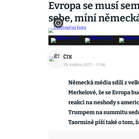
Evropa se musí sem
sebe, míní německ
ČTK
29. května 2017
·
11:06
Německá média sdílí z velk
Merkelové, že se Evropa bu
reakci na neshody s amer
Trumpem na summitu sedmi
Taormině píší také o tom, ž