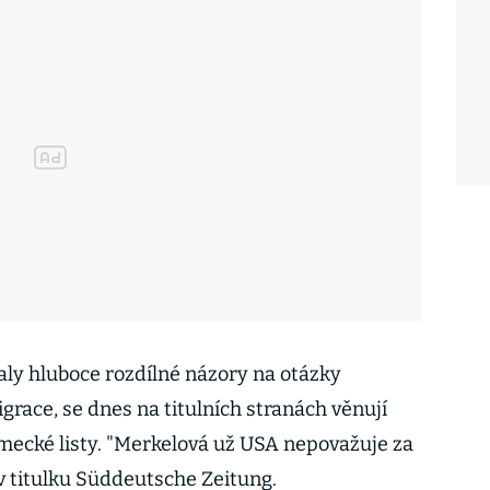
y hluboce rozdílné názory na otázky
grace, se dnes na titulních stranách věnují
mecké listy. "Merkelová už USA nepovažuje za
d v titulku Süddeutsche Zeitung.