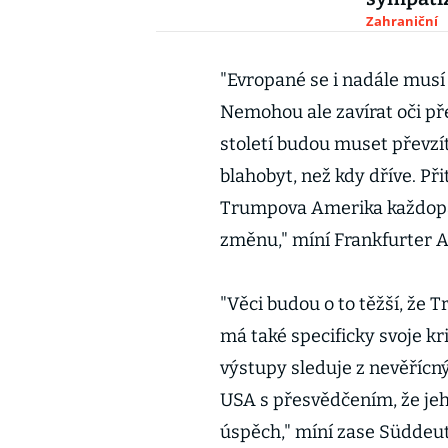
Zahraniční
"Evropané se i nadále musí
Nemohou ale zavírat oči pře
století budou muset převzí
blahobyt, než kdy dříve. Př
Trumpova Amerika každopá
změnu," míní Frankfurter A
"Věci budou o to těžší, že 
má také specificky svoje kr
výstupy sleduje z nevěřícn
USA s přesvědčením, že jeho
úspěch," míní zase Süddeu