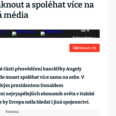
knout a spoléhat více na
á média
6
Fotogalerie
Diskuze (
0
)
é části přesvědčení kancléřky Angely
de muset spoléhat více sama na sebe. V
ickým prezidentem Donaldem
 nejvyspělejších ekonomik světa v italské
e by Evropa měla hledat i jiná spojenectví.