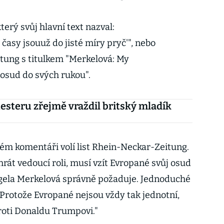
který svůj hlavní text nazval:
 časy jsouuž do jisté míry pryč'", nebo
tung s titulkem "Merkelová: My
osud do svých rukou".
steru zřejmě vraždil britský mladík
vém komentáři volí list Rhein-Neckar-Zeitung.
rát vedoucí roli, musí vzít Evropané svůj osud
ngela Merkelová správně požaduje. Jednoduché
Protože Evropané nejsou vždy tak jednotní,
 proti Donaldu Trumpovi."