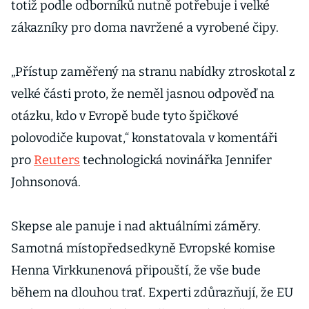
totiž podle odborníků nutně potřebuje i velké
zákazníky pro doma navržené a vyrobené čipy.
„Přístup zaměřený na stranu nabídky ztroskotal z
velké části proto, že neměl jasnou odpověď na
otázku, kdo v Evropě bude tyto špičkové
polovodiče kupovat,“ konstatovala v komentáři
pro
Reuters
technologická novinářka Jennifer
Johnsonová.
Skepse ale panuje i nad aktuálními záměry.
Samotná místopředsedkyně Evropské komise
Henna Virkkunenová připouští, že vše bude
během na dlouhou trať. Experti zdůrazňují, že EU