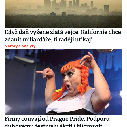
Když daň vyžene zlatá vejce. Kalifornie chce
zdanit miliardáře, ti raději utíkají
Názory a analýzy
Firmy couvají od Prague Pride. Podporu
duhovému festivalu škrtl i Microsoft