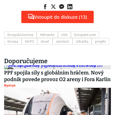
Vstoupit do diskuze (13)
Evropská komise
Německo
USA
Evropská unie
Evropa
NATO
zbraň
závislost
stíhačka
projekt
Doporučujeme
PPF spojila síly s globálním hráčem. Nový
podnik povede provoz O2 areny i Fora Karlín
Byznys