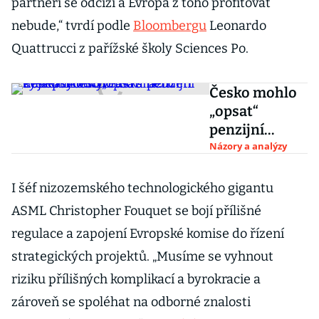
partneři se odcizí a Evropa z toho profitovat
nebude,“ tvrdí podle
Bloombergu
Leonardo
Quattrucci z pařížské školy Sciences Po.
Česko mohlo
„opsat“
penzijní
systémy od
Názory a analýzy
Švédska nebo
Polska. Ale
I šéf nizozemského technologického gigantu
vybralo si až
ASML Christopher Fouquet se bojí přílišné
třetí nejlepší
regulace a zapojení Evropské komise do řízení
cestu
strategických projektů. „Musíme se vyhnout
riziku přílišných komplikací a byrokracie a
zároveň se spoléhat na odborné znalosti