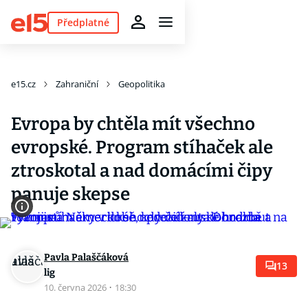
Předplatné
e15.cz
Zahraniční
Geopolitika
Evropa by chtěla mít všechno
evropské. Program stíhaček ale
ztroskotal a nad domácími čipy
panuje skepse
Pavla Palaščáková
13
lig
10. června 2026
·
18:30