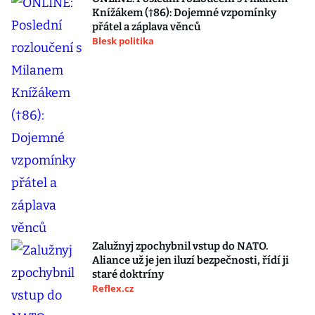
Knížákem (†86): Dojemné vzpomínky
přátel a záplava věnců
Blesk politika
Zalužnyj zpochybnil vstup do NATO.
Aliance už je jen iluzí bezpečnosti, řídí ji
staré doktríny
Reflex.cz