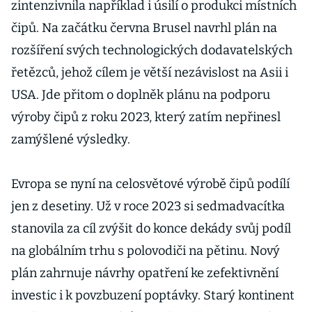
zintenzivnila například i úsilí o produkci místních
čipů. Na začátku června Brusel navrhl plán na
rozšíření svých technologických dodavatelských
řetězců, jehož cílem je větší nezávislost na Asii i
USA. Jde přitom o doplněk plánu na podporu
výroby čipů z roku 2023, který zatím nepřinesl
zamýšlené výsledky.
Evropa se nyní na celosvětové výrobě čipů podílí
jen z desetiny. Už v roce 2023 si sedmadvacítka
stanovila za cíl zvýšit do konce dekády svůj podíl
na globálním trhu s polovodiči na pětinu. Nový
plán zahrnuje návrhy opatření ke zefektivnění
investic i k povzbuzení poptávky. Starý kontinent