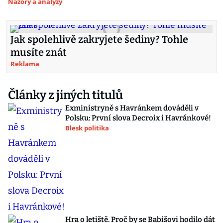
Názory a analýzy
Jak spolehlivě zakryjete šediny? Tohle
musíte znát
Reklama
Články z jiných titulů
Exministryně s Havránkem dováděli v
Polsku: První slova Decroix i Havránkové!
Blesk politika
Hra o letiště. Proč by se Babišovi hodilo dát