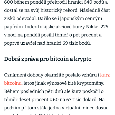
600 během pondělí překročil hranici 640 bodů a
dostal se na svůj historický rekord. Následně část
zisků odevzdal. Dařilo se i japonským cenným
papírům. Index tokijské akciové burzy Nikkei 225
v noci na pondělí posílil téměř o pět procent a
poprvé uzavřel nad hranicí 69 tisíc bodů.
Dobrá zpráva pro bitcoin a krypto
Oznámení dohody okamžitě poslalo vzhůru i
kurz
bitcoinu
, letos jinak výnosově bité kryptoměny.
Během posledních pěti dnů ale kurz poskočil o
téměř deset procent z 60 na 67 tisíc dolarů. Na
podzim přitom stála jedna virtuální mince dosud