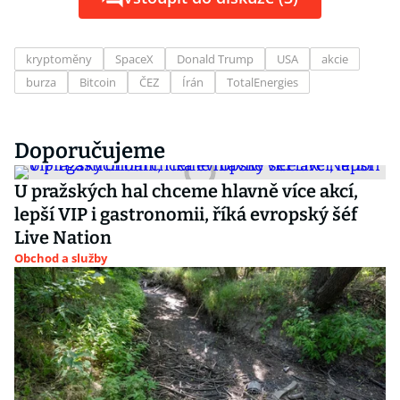
kryptoměny
SpaceX
Donald Trump
USA
akcie
burza
Bitcoin
ČEZ
Írán
TotalEnergies
Doporučujeme
U pražských hal chceme hlavně více akcí,
lepší VIP i gastronomii, říká evropský šéf
Live Nation
Obchod a služby