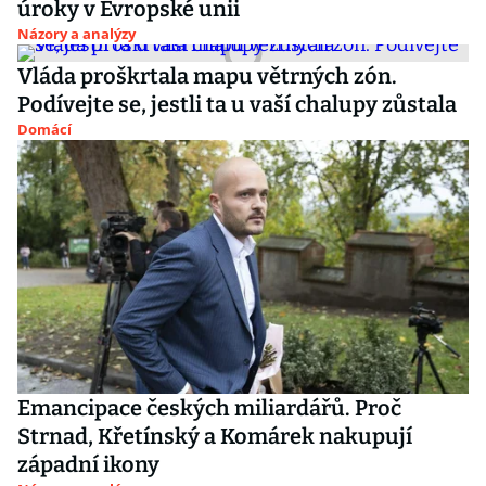
úroky v Evropské unii
Názory a analýzy
Vláda proškrtala mapu větrných zón.
Podívejte se, jestli ta u vaší chalupy zůstala
Domácí
Emancipace českých miliardářů. Proč
Strnad, Křetínský a Komárek nakupují
západní ikony