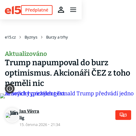
Předplatné
e15.cz
Byznys
Burzy a trhy
Aktualizováno
Trump napumpoval do burz
optimismus. Akcionáři ČEZ z toho
neměli nic
Jan Vávra
3
lig
15. června 2026
·
21:34