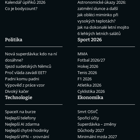
Kalendář úplňků 2026
Astronomické úkazy 2026:
Co je bodycount?
zatmění slunce a další
Jak obléci miminko při
vysokých teplotách?
Jak na dokonalé letní mojito
6 lehkých letních salátů
Politika
Sport 2026
Nová superdávka: kdo na ní
MMA
dosáhne?
Fotbal 2026/27
Sjezd sudetských Němců
Hokej 2026
Proč vláda zavádí EET?
Tenis 2026
Padni komu padni
F1 2026
Výpověď z práce vzor
Atletika 2026
Divoký kačer
Cyklistika 2026
Technologie
Ekonomika
SpaceX na burze
Smrt OSVČ
Nejlepší telefony
Spořicí účty
Nejlepší AI zdarma
Superdávka – změny
Nejlepší chytré hodinky
Důchody 2027
Nejlepší VPN – srovnání
Minimální mzda 2027