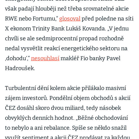
však padají hlouběji než třeba srovnatelné akcie
RWE nebo Fortumu,“
glosoval
před poledne na síti
X ekonom Trinity Bank Lukáš Kovanda. „V jednu
chvíli se ale sedmiprocentní propad rozhodně
nedal vysvětlit reakcí energetického sektoru na
‚dohodu‘,“
nesouhlasí
makléř Fio banky Pavel
Hadroušek.
Turbulentní dění kolem akcie přilákalo masivní
zájem investorů. Pondělní objem obchodů s akcií
ČEZ dosáhl skoro dvou miliard, tedy násobek
obvyklých denních hodnot. „Běžné obchodování
to nebylo a ani rebalance. Spíše se někdo snažil
využít sentiment a akcii ČEZ prodávat za každou