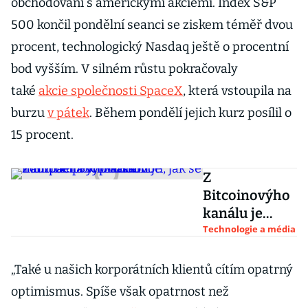
obchodování s americkými akciemi. Index S&P
500 končil pondělní seanci se ziskem téměř dvou
procent, technologický Nasdaq ještě o procentní
bod vyšším. V silném růstu pokračovaly
také
akcie společnosti SpaceX
, která vstoupila na
burzu
v pátek
. Během pondělí jejich kurz posílil o
15 procent.
Z
Bitcoinovýho
kanálu je
tlampač proti
Technologie a média
Muskovi.
Youtuber
„Také u našich korporátních klientů cítím opatrný
Kicom
optimismus. Spíše však opatrnost než
hodnotí, jak