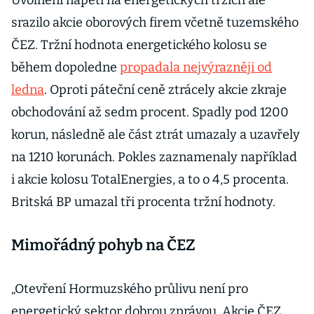
Uvolnění napětí na energetických trzích ale
srazilo akcie oborových firem včetně tuzemského
ČEZ. Tržní hodnota energetického kolosu se
během dopoledne
propadala nejvýrazněji od
ledna
. Oproti páteční ceně ztrácely akcie zkraje
obchodování až sedm procent. Spadly pod 1200
korun, následně ale část ztrát umazaly a uzavřely
na 1210 korunách. Pokles zaznamenaly například
i akcie kolosu TotalEnergies, a to o 4,5 procenta.
Britská BP umazal tři procenta tržní hodnoty.
Mimořádný pohyb na ČEZ
„Otevření Hormuzského průlivu není pro
energetický sektor dobrou zprávou. Akcie ČEZ