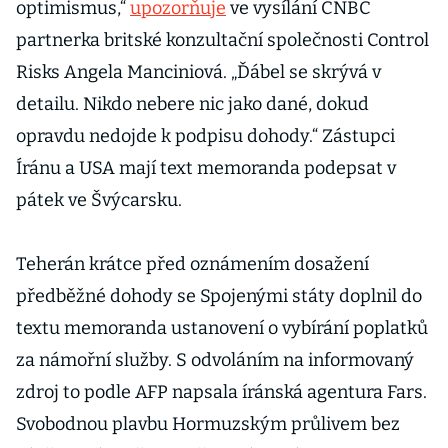
optimismus,“
upozorňuje
ve vysílání CNBC
se mu změna
partnerka britské konzultační společnosti Control
vyplatila
Risks Angela Manciniová. „Ďábel se skrývá v
detailu. Nikdo nebere nic jako dané, dokud
opravdu nedojde k podpisu dohody.“ Zástupci
Íránu a USA mají text memoranda podepsat v
pátek ve Švýcarsku.
Teherán krátce před oznámením dosažení
předběžné dohody se Spojenými státy doplnil do
textu memoranda ustanovení o vybírání poplatků
za námořní služby. S odvoláním na informovaný
zdroj to podle AFP napsala íránská agentura Fars.
Svobodnou plavbu Hormuzským průlivem bez