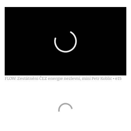
FLOW: Zestátnění ČEZ energie nezlevní, míní Petr Koblic • e15