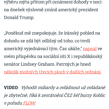
výběru mýta přitom při oznámení dohody v noci
na dnešek výslovně zmínil americký prezident
Donald Trump.
„Poněkud mě znepokojuje, že íránský pohled na
dohodu se zdá být odlišný od toho, co tvrdí
americký vyjednávací tým. Čas ukáže,“
napsal
ve
svém příspěvku na sociální síti X i republikánský
senátor Lindsey Graham. Patrných je hned
několik možných třecích ploch v dalších jednání.
VIDEO
:
Vyhodit miliardy a ovládnout už ovládané
je zbytečné, říká k zestátnění ČEZ šéf burzy Koblic
v pořadu
FLOW
: