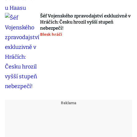
Šéf Vojenského zpravodajství exkluzivně v
Hráčích: Česku hrozil vyšší stupeň
nebezpečí!
Blesk hráči