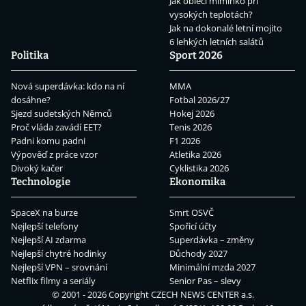
Jak obléci miminko při
vysokých teplotách?
Jak na dokonalé letní mojito
6 lehkých letních salátů
Politika
Sport 2026
Nová superdávka: kdo na ní
MMA
dosáhne?
Fotbal 2026/27
Sjezd sudetských Němců
Hokej 2026
Proč vláda zavádí EET?
Tenis 2026
Padni komu padni
F1 2026
Výpověď z práce vzor
Atletika 2026
Divoký kačer
Cyklistika 2026
Technologie
Ekonomika
SpaceX na burze
Smrt OSVČ
Nejlepší telefony
Spořicí účty
Nejlepší AI zdarma
Superdávka – změny
Nejlepší chytré hodinky
Důchody 2027
Nejlepší VPN – srovnání
Minimální mzda 2027
Netflix filmy a seriály
Senior Pas – slevy
© 2001 - 2026 Copyright
CZECH NEWS CENTER a.s.