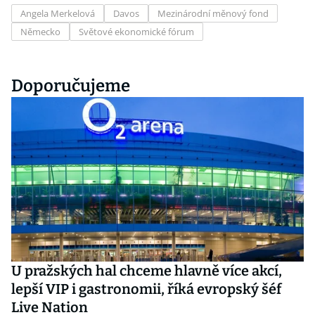
Angela Merkelová
Davos
Mezinárodní měnový fond
Německo
Světové ekonomické fórum
Doporučujeme
U pražských hal chceme hlavně více akcí,
lepší VIP i gastronomii, říká evropský šéf
Live Nation