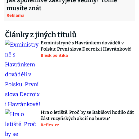
Jak spolehlivě zakryjete šediny? Tohle
musíte znát
Reklama
Články z jiných titulů
Exministryně s Havránkem dováděli v
Polsku: První slova Decroix i Havránkové!
Blesk politika
Hra o letiště. Proč by se Babišovi hodilo dát
část ruzyňských akcií na burzu?
Reflex.cz