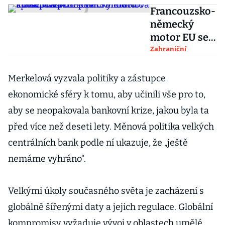
Francouzsko-
německý
motor EU se
vrací na
Zahraniční
scénu.
Merkelová a
Merkelová vyzvala politiky a zástupce
Macron
ekonomické sféry k tomu, aby učinili vše pro to,
podepsali
aby se neopakovala bankovní krize, jakou byla ta
smlouvu o
před více než deseti lety. Měnová politika velkých
spolupráci
centrálních bank podle ní ukazuje, že „ještě
nemáme vyhráno“.
Velkými úkoly současného světa je zacházení s
globálně šířenými daty a jejich regulace. Globální
kompromisy vyžaduje vývoj v oblastech umělé