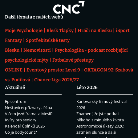
Další témata z našich webů
Moje Psychologie
Blesk Tlapky
Hráči na Blesku
iSport
Fantasy
Spotřebitelské testy
Blesku
Nemovitosti
Psychologika - podcast rozbíjející
psychologické mýty
Fotbalové přestupy
ONLINE
Eventový prostor Level 9
OKTAGON 92: Szabová
vs. Pudilová
Chance Liga 2026/27
Aktuálně
Léto 2026
Epicentrum
Karlovarský filmový festival
Neštovice: příznaky, léčba
2026
V čem jezdí Yamal a Mesii?
Znamení, že jste potkali
Kvízy pro seniory
někoho z minulého života
Kalendář úplňků 2026
Astronomické úkazy 2026:
Co je bodycount?
zatmění slunce a další