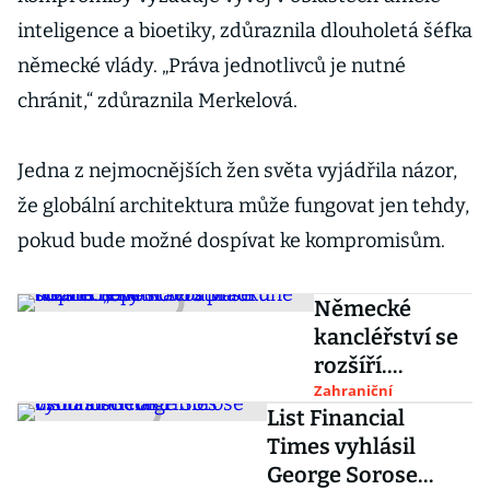
inteligence a bioetiky, zdůraznila dlouholetá šéfka
německé vlády. „Práva jednotlivců je nutné
chránit,“ zdůraznila Merkelová.
Jedna z nejmocnějších žen světa vyjádřila názor,
že globální architektura může fungovat jen tehdy,
pokud bude možné dospívat ke kompromisům.
Německé
kancléřství se
rozšíří.
„Spolkovou
Zahraniční
List Financial
pračku“ doplní
Times vyhlásil
nová stavba na
George Sorose
druhé straně