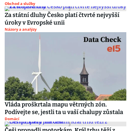
Obchod a služby
Za státní dluhy Česko platí čtvrté nejvyšší
úroky v Evropské unii
Názory a analýzy
Vláda proškrtala mapu větrných zón.
Podívejte se, jestli ta u vaší chalupy zůstala
Domácí
Češi propadli motorkám. Král trhu těží z