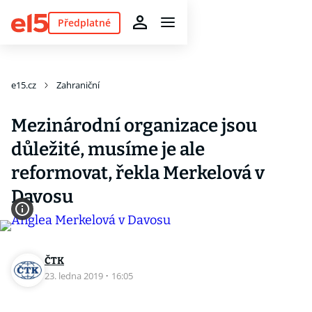
Předplatné
e15.cz
Zahraniční
Mezinárodní organizace jsou
důležité, musíme je ale
reformovat, řekla Merkelová v
Davosu
ČTK
23. ledna 2019
·
16:05