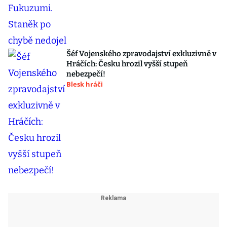
Šéf Vojenského zpravodajství exkluzivně v
Hráčích: Česku hrozil vyšší stupeň
nebezpečí!
Blesk hráči