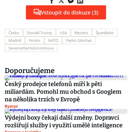
Vstoupit do diskuze (3)
Česko
Donald Trump
USA
Reuters
Španělsko
Madrid
Finsko
NATO
Pedro Sánchez
Severoatlantická smlouva
Doporučujeme
Český prodejce telefonů míří k pěti
miliardám. Pomohl mu obchod s Googlem
na několika trzích v Evropě
Byznys
Výdejní boxy čekají další změny. Dopravci
rozšiřují služby i využití umělé inteligence