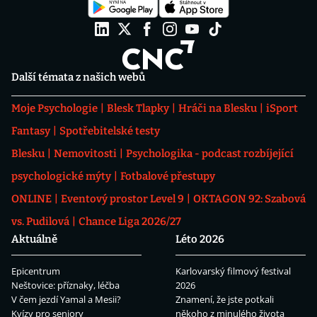
Další témata z našich webů
Moje Psychologie
Blesk Tlapky
Hráči na Blesku
iSport
Fantasy
Spotřebitelské testy
Blesku
Nemovitosti
Psychologika - podcast rozbíjející
psychologické mýty
Fotbalové přestupy
ONLINE
Eventový prostor Level 9
OKTAGON 92: Szabová
vs. Pudilová
Chance Liga 2026/27
Aktuálně
Léto 2026
Epicentrum
Karlovarský filmový festival
Neštovice: příznaky, léčba
2026
V čem jezdí Yamal a Mesii?
Znamení, že jste potkali
Kvízy pro seniory
někoho z minulého života