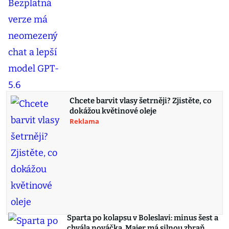
Chcete barvit vlasy šetrněji? Zjistěte, co
dokážou květinové oleje
Reklama
Sparta po kolapsu v Boleslavi: minus šest a
chvála nováčka. Majer má silnou zbraň