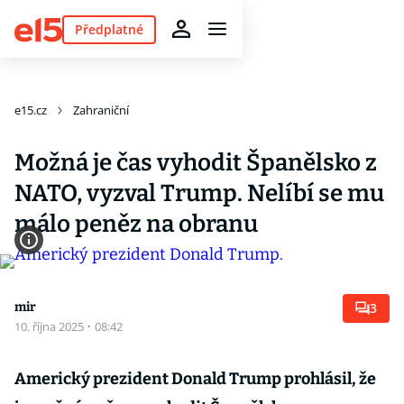
Předplatné
e15.cz
Zahraniční
Možná je čas vyhodit Španělsko z
NATO, vyzval Trump. Nelíbí se mu
málo peněz na obranu
mir
3
10. října 2025
·
08:42
Americký prezident Donald Trump prohlásil, že