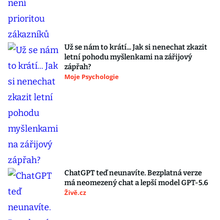
Už se nám to krátí... Jak si nenechat zkazit
letní pohodu myšlenkami na zářijový
zápřah?
Moje Psychologie
ChatGPT teď neunavíte. Bezplatná verze
má neomezený chat a lepší model GPT-5.6
Živě.cz