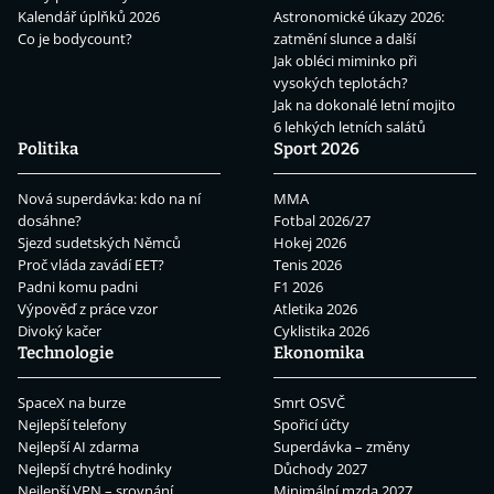
Kalendář úplňků 2026
Astronomické úkazy 2026:
Co je bodycount?
zatmění slunce a další
Jak obléci miminko při
vysokých teplotách?
Jak na dokonalé letní mojito
6 lehkých letních salátů
Politika
Sport 2026
Nová superdávka: kdo na ní
MMA
dosáhne?
Fotbal 2026/27
Sjezd sudetských Němců
Hokej 2026
Proč vláda zavádí EET?
Tenis 2026
Padni komu padni
F1 2026
Výpověď z práce vzor
Atletika 2026
Divoký kačer
Cyklistika 2026
Technologie
Ekonomika
SpaceX na burze
Smrt OSVČ
Nejlepší telefony
Spořicí účty
Nejlepší AI zdarma
Superdávka – změny
Nejlepší chytré hodinky
Důchody 2027
Nejlepší VPN – srovnání
Minimální mzda 2027