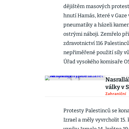
dějištěm masových protest
hnutí Hamás, které v Gaze v
pneumatiky a házeli kameny 
ostrými náboji. Zemřelo př
zdravotnictví 116 Palestinců
nepřiměřené použití síly vůč
Úřad vysokého komisaře OS
Nasralláh
války v S
Zahraniční
Protesty Palestinců se kona
Izrael a měly vyvrcholit 1