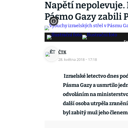
Napětí nepolevuje. I
Pásmo Gazy zabili P
Fo
ČTK
28. května 2018
·
17:18
Izraelské letectvo dnes pod
Pásma Gazy a usmrtilo jed
odvoláním na ministerstvo 
další osoba utrpěla zranění
byl zabitý muž jeho členem