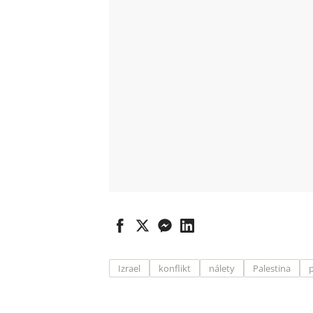
Izrael
konflikt
nálety
Palestina