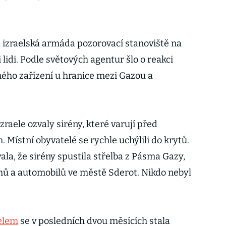
a izraelská armáda pozorovací stanoviště na
 lidi. Podle světových agentur šlo o reakci
ného zařízení u hranice mezi Gazou a
zraele ozvaly sirény, které varují před
ístní obyvatelé se rychle uchýlili do krytů.
a, že sirény spustila střelba z Pásma Gazy,
mů a automobilů ve městě Sderot. Nikdo nebyl
elem
se v posledních dvou měsících stala