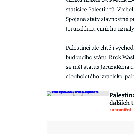
vzniku Izraele 14. května 1
statisíce Palestinců. Vrchol
Spojené státy slavnostně p
Jeruzaléma, čímž ho uznaly 
Palestinci ale chtějí výcho
budoucího státu. Krok Wash
se měl status Jeruzaléma d
dlouholetého izraelsko-pal
Palestin
dalších 
Zahraniční