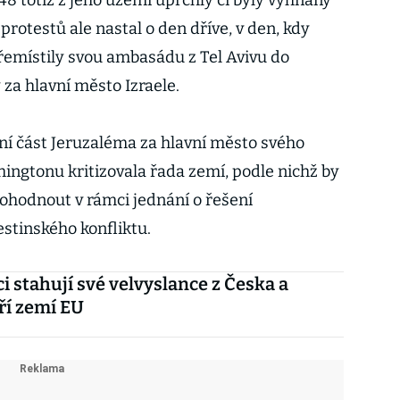
948 totiž z jeho území uprchly či byly vyhnány
 protestů ale nastal o den dříve, v den, kdy
řemístily svou ambasádu z Tel Avivu do
za hlavní město Izraele.
dní část Jeruzaléma za hlavní město svého
ingtonu kritizovala řada zemí, podle nichž by
ohodnout v rámci jednání o řešení
estinského konfliktu.
ci stahují své velvyslance z Česka a
tří zemí EU