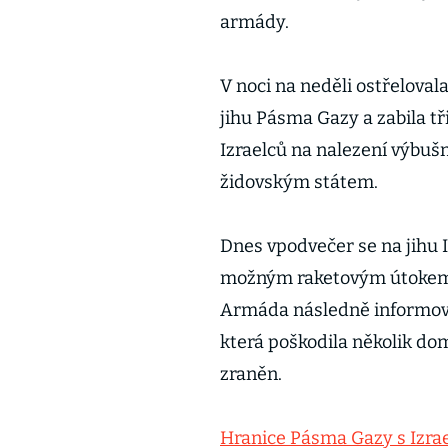
armády.
V noci na neděli ostřeloval
jihu Pásma Gazy a zabila tři
Izraelců na nalezení výbuš
židovským státem.
Dnes vpodvečer se na jihu I
možným raketovým útokem. M
Armáda následně informoval
která poškodila několik do
zraněn.
Hranice Pásma Gazy s Izra