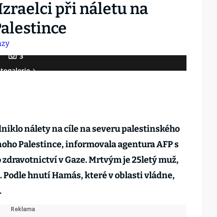
zraelci při náletu na
alestince
3
togalerie
niklo nálety na cíle na severu palestinského
noho Palestince, informovala agentura AFP s
zdravotnictví v Gaze. Mrtvým je 25letý muž,
. Podle hnutí Hamás, které v oblasti vládne,
.