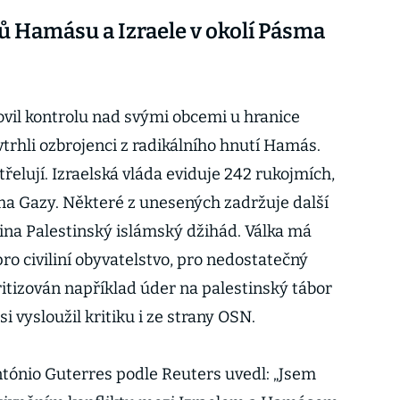
ů Hamásu a Izraele v okolí Pásma
bnovil kontrolu nad svými obcemi u hranice
rhli ozbrojenci z radikálního hnutí Hamás.
třelují. Izraelská vláda eviduje 242 rukojmích,
a Gazy. Některé z unesených zadržuje další
pina Palestinský islámský džihád. Válka má
o civiliní obyvatelstvo, pro nedostatečný
kritizován například úder na palestinský tábor
si vysloužil kritiku i ze strany OSN.
tónio Guterres podle Reuters uvedl: „Jsem