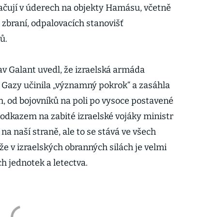
račují v úderech na objekty Hamásu, včetně
 zbraní, odpalovacích stanovišť
nů.
av Galant uvedl, že izraelská armáda
 Gazy učinila „významný pokrok“ a zasáhla
h, od bojovníků na poli po vysoce postavené
 odkazem na zabité izraelské vojáky ministr
na naší straně, ale to se stává ve všech
 že v izraelských obranných silách je velmi
h jednotek a letectva.