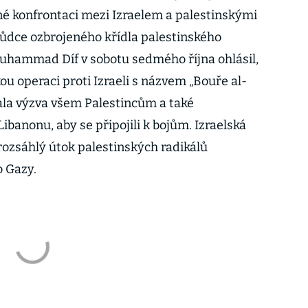
čné konfrontaci mezi Izraelem a palestinskými
ůdce ozbrojeného křídla palestinského
uhammad Díf v sobotu sedmého října ohlásil,
ou operaci proti Izraeli s názvem „Bouře al-
ala výzva všem Palestincům a také
banonu, aby se připojili k bojům. Izraelská
ozsáhlý útok palestinských radikálů
o Gazy.