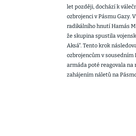
let později, dochází k vále
ozbrojenci v Pásmu Gazy. V
radikálního hnutí Hamás M
že skupina spustila vojensk
Aksá“. Tento krok následov
ozbrojencům v sousedním Li
armáda poté reagovala na r
zahájením náletů na Pásm