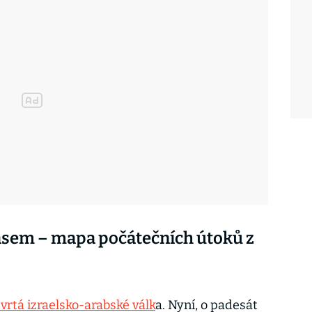
ásem – mapa počátečních útoků z
tvrtá izraelsko-arabské válk
a. Nyní, o padesát