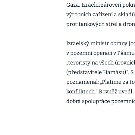
Gaza. Izraelci zároveň pok
výrobních zařízení a skladů
protitankových střel a dro
Izraelský ministr obrany Jo
v pozemní operaci v Pásmu
„teroristy na všech úrovníc
(představitele Hamásu)". S
poznamenal: „Platíme za to 
konfliktech." Rovněž uvedl,
dobrá spolupráce pozemníc