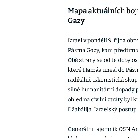
Mapa aktuálních boj
Gazy
Izrael v pondělí 9. října o
Pásma Gazy, kam předtím vt
Obě strany se od té doby os
které Hamás unesl do Pásm
radikálně islamistická sku
silné humanitární dopady pr
ohled na civilní ztráty byl 
Džabálija. Izraelský postup 
Generální tajemník OSN An