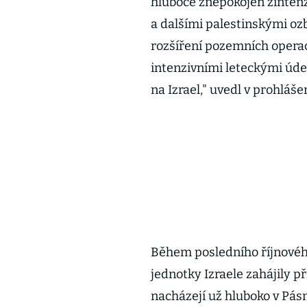
hluboce znepokojen zinten
a dalšími palestinskými oz
rozšíření pozemních operac
intenzivními leteckými úder
na Izrael," uvedl v prohlášen
Během posledního říjnového
jednotky Izraele zahájily 
nacházejí už hluboko v Pá