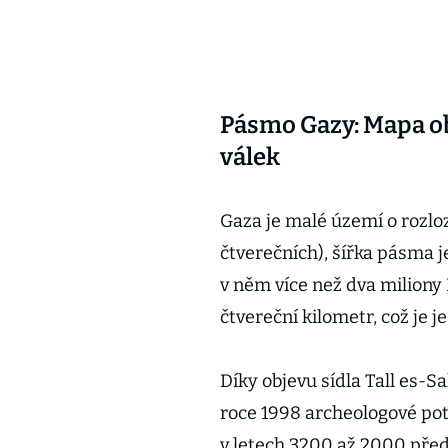
Pásmo Gazy: Mapa obl
válek
Gaza je malé území o rozl
čtverečních), šířka pásma je
v něm více než dva miliony
čtvereční kilometr, což je 
Díky objevu sídla Tall es-S
roce 1998 archeologové pot
v letech 3200 až 2000 pře