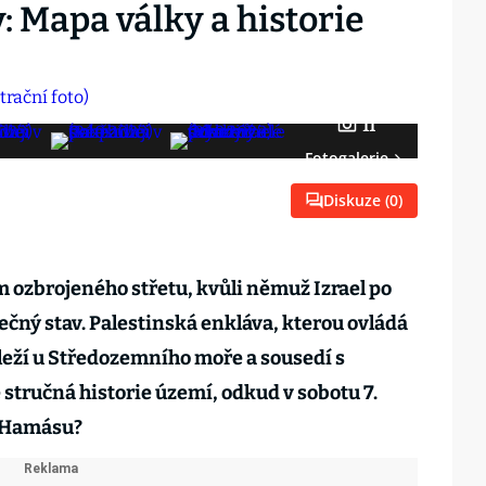
: Mapa války a historie
11
Fotogalerie
Diskuze (
0
)
 ozbrojeného střetu, kvůli němuž Izrael po
lečný stav. Palestinská enkláva, kterou ovládá
leží u Středozemního moře a sousedí s
 stručná historie území, odkud v sobotu 7.
z Hamásu?