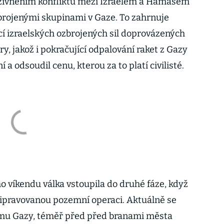
zivněním konfliktu mezi Izraelem a Hamásem
brojenými skupinami v Gaze. To zahrnuje
í izraelských ozbrojených sil doprovázených
y, jakož i pokračující odpalování raket z Gazy
í a odsoudil cenu, kterou za to platí civilisté.
 víkendu válka vstoupila do druhé fáze, když
připravovanou pozemní operaci. Aktuálně se
smu Gazy, téměř před před branami města