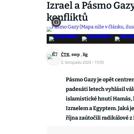
Izrael a Pásmo Gazy
konfliktů
,
,
ČTK
swp
lig
2. listopadu 2023
·
15:55
Pásmo Gazy je opět centrem
padesáti letech vyhlásil vá
islamistické hnutí Hamás, 
Izraelem a Egyptem. Jaká je
října zaútočili radikálové 