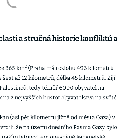
asti a stručná historie konfliktů a
2
oze 365 km
(Praha má rozlohu 496 kilometrů
 šest až 12 kilometrů, délka 45 kilometrů. Žijí
 Palestinců, tedy téměř 6000 obyvatel na
jedna z nejvyšších hustot obyvatelstva na světě.
akan (asi pět kilometrů jižně od města Gaza) v
vrdili, že na území dnešního Pásma Gazy bylo
d naším letopočtem opevněné kananejské