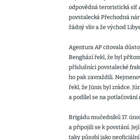
odpovědná teroristická síť 
povstalecká Přechodná nár
žádný vliv a že východ Liby
Agentura AP citovala důstoj
Benghází řekl, že byl příto
příslušníci povstalecké fra
ho pak zavraždili. Nejmeno
řekl, že Júnis byl zrádce. 
a podílel se na potlačování 
Brigádu mučedníků 17. února 
a připojili se k povstání. Je
taky působí jako neoficiáln