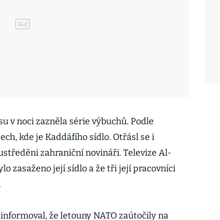
isu v noci zazněla série výbuchů. Podle
ch, kde je Kaddáfího sídlo. Otřásl se i
ustředěni zahraniční novináři. Televize Al-
o zasaženo její sídlo a že tři její pracovníci
.
informoval, že letouny NATO zaútočily na