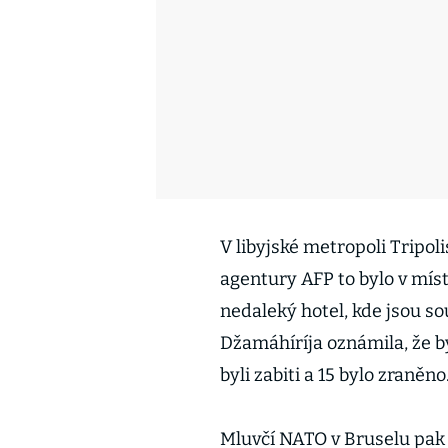
V libyjské metropoli Tripol
agentury AFP to bylo v míste
nedaleký hotel, kde jsou so
Džamáhíríja oznámila, že byl
byli zabiti a 15 bylo zraněno
Mluvčí NATO v Bruselu pak 