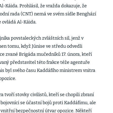
Al-Káida. Prohlásil, že vražda dokazuje, že
odní rada (CNT) nemá ve svém sídle Benghází
e ovládá Al-Káida.
níka povstaleckých zvláštních sil, jenž v
men tomu, když Júnise ve středu odvedli
kce zvané Brigáda mučedníků 17. února, kteří
vaný představitel této frakce téže agentuře
Júnis byl svého času Kaddáfího ministrem vnitra
opozice.
tvoří stovky civilistů, kteří se chopili zbraní
jí bojovníci se účastní bojů proti Kaddáfímu, ale
í vnitřní bezpečnostní útvar opozice. Někteří