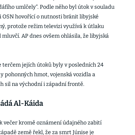
ddáfího umlčely“. Podle něho byl útok v souladu
 OSN hovořící o nutnosti bránit libyjské
tný, protože režim televizi využívá k útlaku
il mluvčí. AP dnes ovšem ohlásila, že libyjská
 terčem jejích útoků byly v posledních 24
dy pohonných hmot, vojenská vozidla a
h sil na východní i západní frontě.
ládá Al-Káida
tek večer kromě oznámení údajného zabití
ápadě země řekl, že za smrt Júnise je