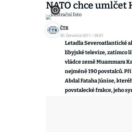
NATO chce umlčet K
ČTK
30. července 2011
·
09:51
Letadla Severoatlantické al
libyjské televize, zatímco l
vládce země Muammara Kad
nejméně 190 povstalců. Při
Abdal Fataha Júnise, kteréh
povstalecké frakce, jeho sy