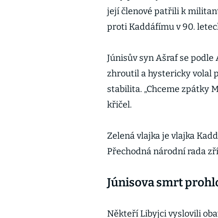
její členové patřili k milita
proti Kaddáfímu v 90. letec
Júnisův syn Ašraf se podle
zhroutil a hystericky volal
stabilita. „Chceme zpátky
křičel.
Zelená vlajka je vlajka Kadd
Přechodná národní rada zříd
Júnisova smrt prohl
Někteří Libyjci vyslovili o