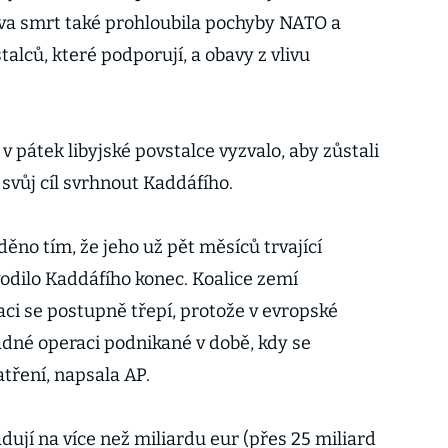
va smrt také prohloubila pochyby NATO a
talců, které podporují, a obavy z vlivu
v pátek libyjské povstalce vyzvalo, aby zůstali
 svůj cíl svrhnout Kaddáfího.
děno tím, že jeho už pět měsíců trvající
dilo Kaddáfího konec. Koalice zemí
raci se postupně třepí, protože v evropské
ladné operaci podnikané v době, kdy se
tření, napsala AP.
ují na více než miliardu eur (přes 25 miliard