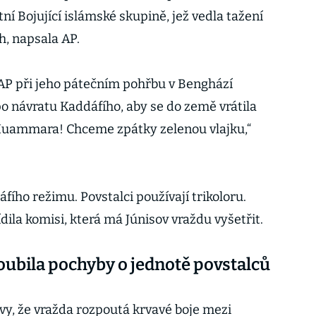
ntní Bojující islámské skupině, jež vedla tažení
h, napsala AP.
 AP při jeho pátečním pohřbu v Benghází
 po návratu Kaddáfího, aby se do země vrátila
 Muammara! Chceme zpátky zelenou vlajku,“
áfího režimu. Povstalci používají trikoloru.
ila komisi, která má Júnisov vraždu vyšetřit.
oubila pochyby o jednotě povstalců
bavy, že vražda rozpoutá krvavé boje mezi