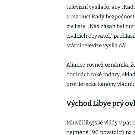
televizní vysílače, aby „Ka
s rezolucí Rady bezpečnosti
civilisty. „Náš zásah byl nu
civilních obyvatel,“ prohlás
státní televize vysílá dál.
Aliance rovněž oznámila, že
hodinách také radary, skla
protiletecké kanony vládníc
Východ Libye prý ov
Mluvčí libyjské vlády v pá
nejméně 190 povstalců na z