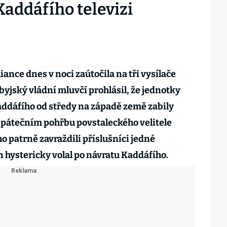
addáfího televizi
iance dnes v noci zaútočila na tři vysílače
ibyjský vládní mluvčí prohlásil, že jednotky
dáfího od středy na západě země zabily
 pátečním pohřbu povstaleckého velitele
o patrně zavraždili příslušníci jedné
n hystericky volal po návratu Kaddáfího.