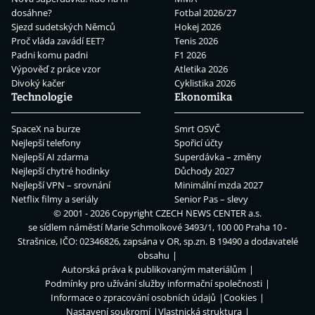
dosáhne?
Fotbal 2026/27
Sjezd sudetských Němců
Hokej 2026
Proč vláda zavádí EET?
Tenis 2026
Padni komu padni
F1 2026
Výpověď z práce vzor
Atletika 2026
Divoký kačer
Cyklistika 2026
Technologie
Ekonomika
SpaceX na burze
Smrt OSVČ
Nejlepší telefony
Spořicí účty
Nejlepší AI zdarma
Superdávka – změny
Nejlepší chytré hodinky
Důchody 2027
Nejlepší VPN – srovnání
Minimální mzda 2027
Netflix filmy a seriály
Senior Pas – slevy
© 2001 - 2026 Copyright
CZECH NEWS CENTER a.s.
se sídlem náměstí Marie Schmolkové 3493/1, 100 00 Praha 10 -
Strašnice, IČO: 02346826, zapsána v OR, sp.zn. B 19490 a dodavatelé
obsahu
Autorská práva k publikovaným materiálům
Podmínky pro užívání služby informační společnosti
Informace o zpracování osobních údajů
Cookies
Nastavení soukromí
Vlastnická struktura