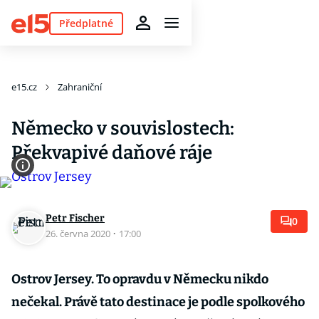
Předplatné
e15.cz
Zahraniční
Německo v souvislostech:
Překvapivé daňové ráje
Petr Fischer
0
26. června 2020
·
17:00
Ostrov Jersey. To opravdu v Německu nikdo
nečekal. Právě tato destinace je podle spolkového