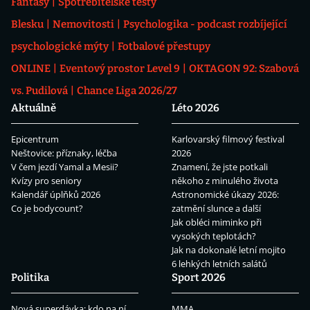
Fantasy
Spotřebitelské testy
Blesku
Nemovitosti
Psychologika - podcast rozbíjející
psychologické mýty
Fotbalové přestupy
ONLINE
Eventový prostor Level 9
OKTAGON 92: Szabová
vs. Pudilová
Chance Liga 2026/27
Aktuálně
Léto 2026
Epicentrum
Karlovarský filmový festival
Neštovice: příznaky, léčba
2026
V čem jezdí Yamal a Mesii?
Znamení, že jste potkali
Kvízy pro seniory
někoho z minulého života
Kalendář úplňků 2026
Astronomické úkazy 2026:
Co je bodycount?
zatmění slunce a další
Jak obléci miminko při
vysokých teplotách?
Jak na dokonalé letní mojito
6 lehkých letních salátů
Politika
Sport 2026
Nová superdávka: kdo na ní
MMA