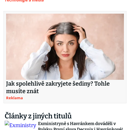
Technologie a média
Jak spolehlivě zakryjete šediny? Tohle
musíte znát
Reklama
Články z jiných titulů
Exministryně s Havránkem dováděli v
Polsku: První slova Decroix i Havránkové!