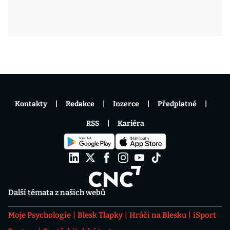
Kontakty
Redakce
Inzerce
Předplatné
RSS
Kariéra
Další témata z našich webů
Moje Psychologie
Blesk Tlapky
Hráči na Blesku
iSport