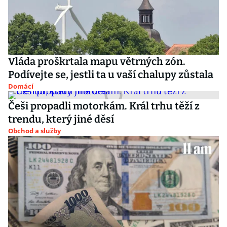
Vláda proškrtala mapu větrných zón.
Podívejte se, jestli ta u vaší chalupy zůstala
Domácí
Češi propadli motorkám. Král trhu těží z
trendu, který jiné děsí
Obchod a služby