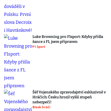
Luke Browning pro F1sport: Kdyby přišla
šance z F1, jsem připraven
F1 Sport
Šéf Vojenského zpravodajství exkluzivně v
Hráčích: Česku hrozil vyšší stupeň
nebezpečí!
Blesk hráči