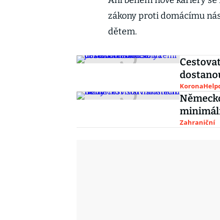
Ani během nové kariéry se 
zákony proti domácímu násil
dětem.
Cestovat
dostanou
KoronaHelpd
Německo 
minimál
Zahraniční