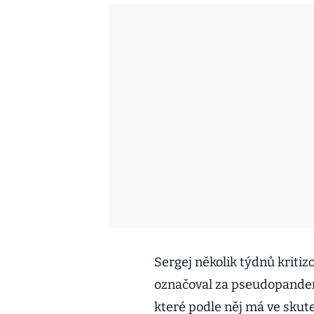
Sergej několik týdnů kritiz
označoval za pseudopandem
které podle něj má ve skut