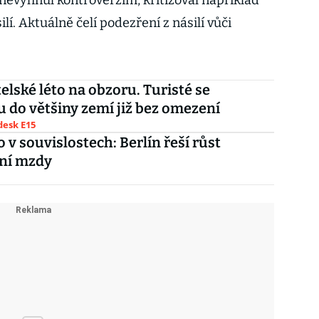
nevyhnul kontroverzím, kritizoval například
í. Aktuálně čelí podezření z násilí vůči
elské léto na obzoru. Turisté se
 do většiny zemí již bez omezení
esk E15
v souvislostech: Berlín řeší růst
ní mzdy