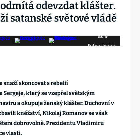
 odmítá odevzdat klášter.
uží satanské světové vládě
9
Fotogalerie
 snaží skoncovat s rebelií
 Sergeje, který se vzepřel světským
onaviru a okupuje ženský klášter. Duchovní v
zbavili kněžství, Nikolaj Romanov se však
láštera dobrovolně. Prezidentu Vladimiru
e vlasti.