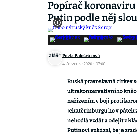
Popírač koronaviru
Putin podle něj slo
Pavla Palaščáková
4. července 2020
·
07:00
Ruská pravoslavná církev se
ultrakonzervativního kněze
nařízením v boji proti kor
Jekatěrinburgu ho v pátek 
nehodlá vzdát a odejít z k
Putinovi vzkázal, že je zrádc