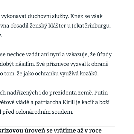
 vykonávat duchovní služby. Kněz se však
ervna obsadil ženský klášter u Jekatěrinburgu,
.
e nechce vzdát ani nyní a vzkazuje, že úřady
obýt násilím. Své příznivce vyzval k obraně
 o tom, že jako ochranku využívá kozáků.
ých nadřízených i do prezidenta země. Putin
ětové vládě a patriarcha Kirill je kacíř a boží
děl před celonárodním soudem.
rizovou úroveň se vrátíme až v roce