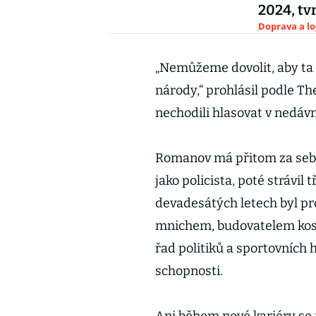
2024, tvr
Doprava a lo
„Nemůžeme dovolit, aby ta 
národy,“ prohlásil podle Th
nechodili hlasovat v nedá
Romanov má přitom za sebo
jako policista, poté strávil 
devadesátých letech byl pro
mnichem, budovatelem kost
řad politiků a sportovních 
schopnosti.