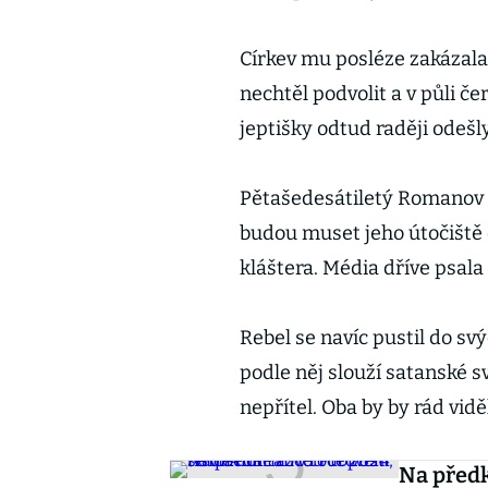
Církev mu posléze zakázala
nechtěl podvolit a v půli č
jeptišky odtud raději odešly
Pětašedesátiletý Romanov s
budou muset jeho útočiště d
kláštera. Média dříve psala
Rebel se navíc pustil do sv
podle něj slouží satanské sv
nepřítel. Oba by by rád vi
Na předk