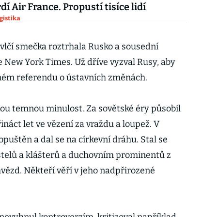
dí Air France. Propustí tisíce lidí
gistika
vlčí smečka roztrhala Rusko a sousední
e New York Times. Už dříve vyzval Rusy, aby
vném referendu o ústavních změnách.
u temnou minulost. Za sovětské éry působil
třináct let ve vězení za vraždu a loupež. V
puštěn a dal se na církevní dráhu. Stal se
elů a klášterů a duchovním prominentů z
hvězd. Někteří věří v jeho nadpřirozené