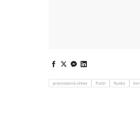
pravoslavná církev
Putin
Rusko
kor