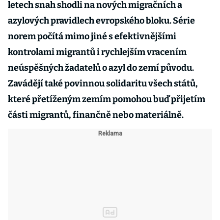
letech snah shodli na nových migračních a
azylových pravidlech evropského bloku. Série
norem počítá mimo jiné s efektivnějšími
kontrolami migrantů i rychlejším vracením
neúspěšných žadatelů o azyl do zemí původu.
Zavádějí také povinnou solidaritu všech států,
které přetíženým zemím pomohou buď přijetím
části migrantů, finančně nebo materiálně.