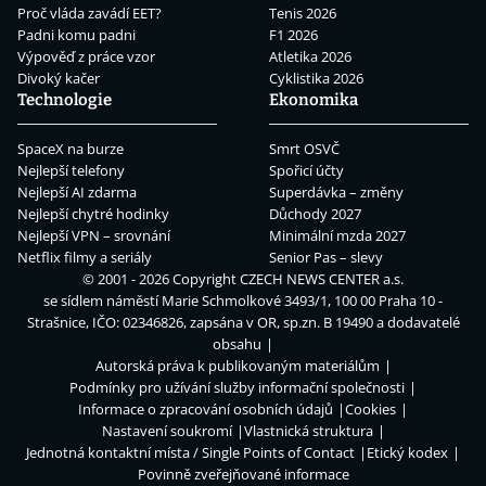
Proč vláda zavádí EET?
Tenis 2026
Padni komu padni
F1 2026
Výpověď z práce vzor
Atletika 2026
Divoký kačer
Cyklistika 2026
Technologie
Ekonomika
SpaceX na burze
Smrt OSVČ
Nejlepší telefony
Spořicí účty
Nejlepší AI zdarma
Superdávka – změny
Nejlepší chytré hodinky
Důchody 2027
Nejlepší VPN – srovnání
Minimální mzda 2027
Netflix filmy a seriály
Senior Pas – slevy
© 2001 - 2026 Copyright
CZECH NEWS CENTER a.s.
se sídlem náměstí Marie Schmolkové 3493/1, 100 00 Praha 10 -
Strašnice, IČO: 02346826, zapsána v OR, sp.zn. B 19490 a dodavatelé
obsahu
Autorská práva k publikovaným materiálům
Podmínky pro užívání služby informační společnosti
Informace o zpracování osobních údajů
Cookies
Nastavení soukromí
Vlastnická struktura
Jednotná kontaktní místa / Single Points of Contact
Etický kodex
Povinně zveřejňované informace