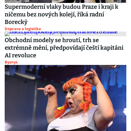
Supermoderní vlaky budou Praze i kraji k
ničemu bez nových kolejí, říká radní
Borecký
Doprava a logistika
Obchodní modely se hroutí, trh se
extrémně mění, předpovídají čeští kapitáni
AI revoluce
Byznys