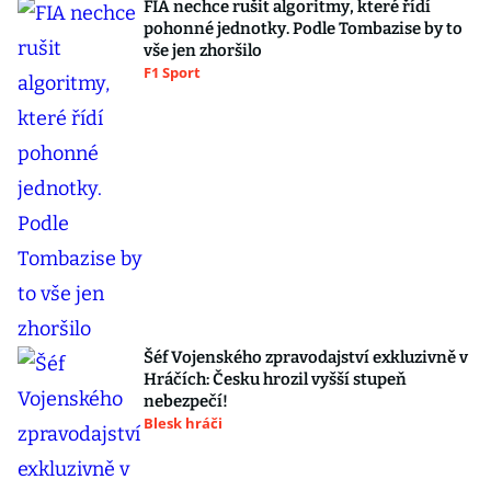
FIA nechce rušit algoritmy, které řídí
pohonné jednotky. Podle Tombazise by to
vše jen zhoršilo
F1 Sport
Šéf Vojenského zpravodajství exkluzivně v
Hráčích: Česku hrozil vyšší stupeň
nebezpečí!
Blesk hráči