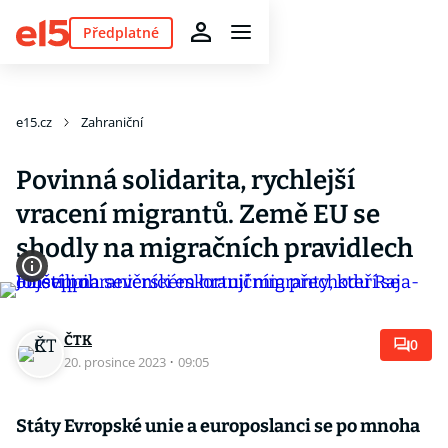
Předplatné
e15.cz
Zahraniční
Povinná solidarita, rychlejší
vracení migrantů. Země EU se
shodly na migračních pravidlech
ČTK
0
20. prosince 2023
·
09:05
Státy Evropské unie a europoslanci se po mnoha