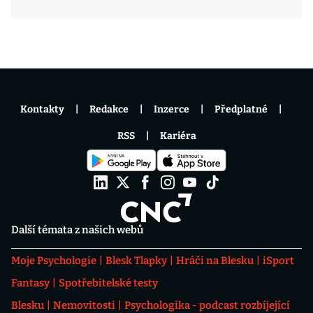
Kontakty
Redakce
Inzerce
Předplatné
RSS
Kariéra
Další témata z našich webů
Moje Psychologie
Blesk Tlapky
Hráči na Blesku
iSport
Fantasy
Spotřebitelské testy
Blesku
Nemovitosti
Psychologika - podcast rozbíjející