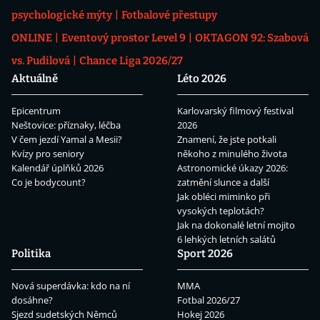
psychologické mýty
Fotbalové přestupy
ONLINE
Eventový prostor Level 9
OKTAGON 92: Szabová
vs. Pudilová
Chance Liga 2026/27
Aktuálně
Léto 2026
Epicentrum
Karlovarský filmový festival
Neštovice: příznaky, léčba
2026
V čem jezdí Yamal a Mesii?
Znamení, že jste potkali
Kvízy pro seniory
někoho z minulého života
Kalendář úplňků 2026
Astronomické úkazy 2026:
Co je bodycount?
zatmění slunce a další
Jak obléci miminko při
vysokých teplotách?
Jak na dokonalé letní mojito
6 lehkých letních salátů
Politika
Sport 2026
Nová superdávka: kdo na ní
MMA
dosáhne?
Fotbal 2026/27
Sjezd sudetských Němců
Hokej 2026