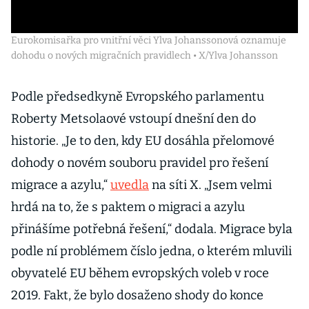
Eurokomisařka pro vnitřní věci Ylva Johanssonová oznamuje
dohodu o nových migračních pravidlech • X/Ylva Johansson
Podle předsedkyně Evropského parlamentu
Roberty Metsolaové vstoupí dnešní den do
historie. „Je to den, kdy EU dosáhla přelomové
dohody o novém souboru pravidel pro řešení
migrace a azylu,“
uvedla
na síti X. „Jsem velmi
hrdá na to, že s paktem o migraci a azylu
přinášíme potřebná řešení,“ dodala. Migrace byla
podle ní problémem číslo jedna, o kterém mluvili
obyvatelé EU během evropských voleb v roce
2019. Fakt, že bylo dosaženo shody do konce