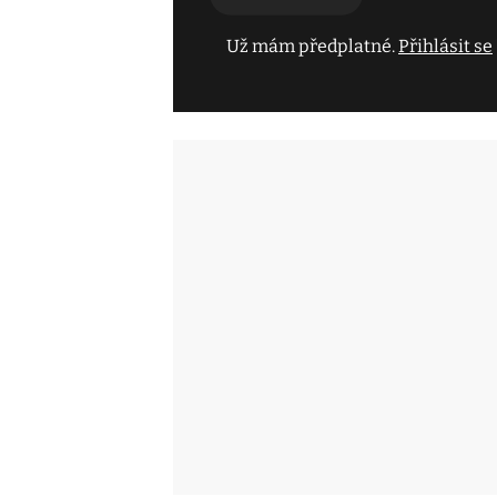
Už mám předplatné.
Přihlásit se