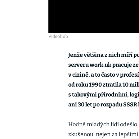
Videohub
Jenže většina z nich míří p
serveru work.uk pracuje ze 
v cizině, a to často v prof
od roku 1990 ztratila 10 mi
s takovými přírodními, lo
ani 30 let po rozpadu SSSR 
Hodně mladých lidí odešlo a
zkušenou, nejen za lepšími p