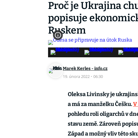
Proč je Ukrajina c
popisuje ekonomick
Ruskem
Marek Kerles - info.cz
19. února 2022
·
06:30
Oleksa Livinsky je ukrajins
a má za manželku Češku.
V
pohledu roli oligarchů v dne
stavu země. Zároveň popis
Západ a možný vliv této sk