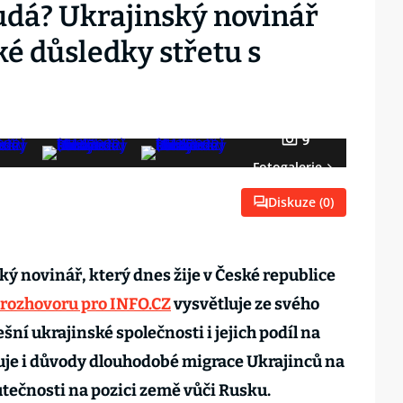
hudá? Ukrajinský novinář
é důsledky střetu s
9
Fotogalerie
Diskuze (
0
)
ký novinář, který dnes žije v České republice
 rozhovoru pro INFO.CZ
vysvětluje ze svého
šní ukrajinské společnosti i jejich podíl na
uje i důvody dlouhodobé migrace Ukrajinců na
utečnosti na pozici země vůči Rusku.