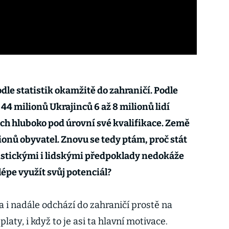
odle statistik okamžitě do zahraničí. Podle
44 milionů Ukrajinců 6 až 8 milionů lidí
esích hluboko pod úrovní své kvalifikace. Země
lionů obyvatel. Znovu se tedy ptám, proč stát
gistickými i lidskými předpoklady nedokáže
lépe využít svůj potenciál?
 i nadále odchází do zahraničí prostě na
laty, i když to je asi ta hlavní motivace.