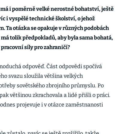
, má i poměrně velké nerostné bohatství, ještě
c i vyspělé technické školství, o jehož
em. Ta otázka se opakuje v různých podobách
á má tolik předpokladů, aby byla sama bohatá,
pracovní síly pro zahraničí?
dnoduchá odpověď. Část odpovědi spočívá
ho svazu sloužila většina velkých
otřeby sovětského zbrojního průmyslu. Po
k většinou zkrachovala a lidé přišli o práci.
 dodnes projevuje i v otázce zaměstnanosti
e zůstalo, navíc se ještě rozšířilo, takže,