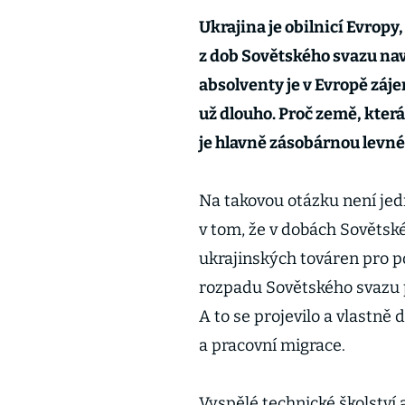
Ukrajina je obilnicí Evropy
z dob Sovětského svazu naví
absolventy je v Evropě záj
už dlouho. Proč země, kter
je hlavně zásobárnou levné 
Na takovou otázku není je
v tom, že v dobách Sovětské
ukrajinských továren pro p
rozpadu Sovětského svazu pa
A to se projevilo a vlastně
a pracovní migrace.
Vyspělé technické školství al