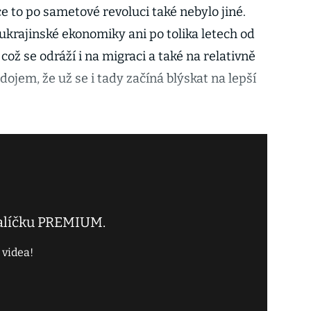
ce to po sametové revoluci také nebylo jiné.
krajinské ekonomiky ani po tolika letech od
ž se odráží i na migraci a také na relativně
ojem, že už se i tady začíná blýskat na lepší
balíčku PREMIUM.
 videa!