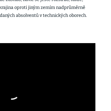
krajina oproti jiným zemím nadprůměrně
ádaných absolventů v technických oborech.