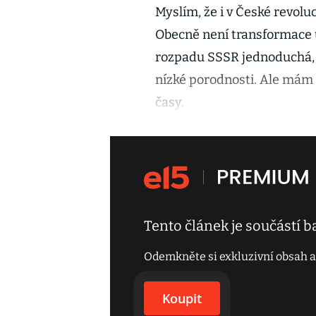
Myslím, že i v České revolu
Obecně není transformace u
rozpadu SSSR jednoduchá, co
nízké porodnosti. Ale mám d
časy.
Tento článek je součástí 
Odemkněte si exkluzivní obsah a
Koupit