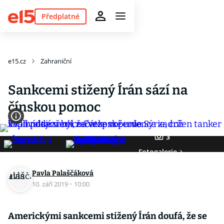
Předplatné
e15.cz
Zahraniční
Sankcemi stižený Írán sází na
čínskou pomoc
3
Fotogalerie
Pavla Palaščáková
10. září 2019
·
10:00
Americkými sankcemi stižený Írán doufá, že se