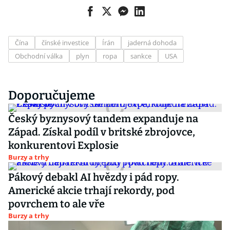
Čína
čínské investice
Írán
jaderná dohoda
Obchodní válka
plyn
ropa
sankce
USA
Doporučujeme
Český byznysový tandem expanduje na
Západ. Získal podíl v britské zbrojovce,
konkurentovi Explosie
Burzy a trhy
Pákový debakl AI hvězdy i pád ropy.
Americké akcie trhají rekordy, pod
povrchem to ale vře
Burzy a trhy