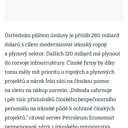
Ústředním pilířem úmluvy je příslib 280 miliard
dolarů s cílem modernizovat íránský ropný
a plynový sektor. Dalších 120 miliard má plynout
do rozvoje infrastruktury. Čínské firmy by díky
tomu měly mít prioritu u ropných a plynových
projektů a nárok Írán sází na čínskou pomoc
na slevu na nákup surovin. „Dohoda zahrnuje
i pět tisíc příslušníků čínského bezpečnostního
personálu na íránské půdě k ochraně čínských
projektů,“ citoval server Petroleum Economist
nejmenovaný zdroj z íránského ministerstva