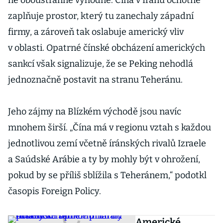
ně oboustranně výhodné. Čína v Íránu ochotně
zaplňuje prostor, který tu zanechaly západní
firmy, a zároveň tak oslabuje americký vliv
v oblasti. Opatrné čínské obcházení amerických
sankcí však signalizuje, že se Peking nehodlá
jednoznačně postavit na stranu Teheránu.
Jeho zájmy na Blízkém východě jsou navíc
mnohem širší. „Čína má v regionu vztah s každou
jednotlivou zemí včetně íránských rivalů Izraele
a Saúdské Arábie a ty by mohly být v ohrožení,
pokud by se příliš sblížila s Teheránem,“ podotkl
časopis Foreign Policy.
Americké