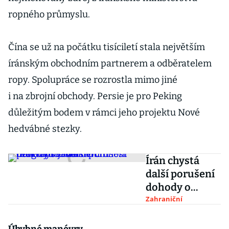
ropného průmyslu.
Čína se už na počátku tisíciletí stala největším
íránským obchodním partnerem a odběratelem
ropy. Spolupráce se rozrostla mimo jiné
i na zbrojní obchody. Persie je pro Peking
důležitým bodem v rámci jeho projektu Nové
hedvábné stezky.
Írán chystá
další porušení
dohody o
jaderném
Zahraniční
programu.
Obnoví činnost