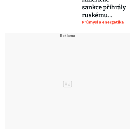
sankce přihrály
ruskému
ropnému
Průmysl a energetika
průmyslu téměř
miliardu dolarů