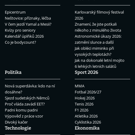
Epicentrum
Karlovarský filmový festival
Neštovice: příznaky, léčba
2026
V čem jezdí Yamal a Mesii?
Znamení, že jste potkali
Kvízy pro seniory
někoho z minulého života
Kalendář úplňků 2026
Astronomické úkazy 2026:
Co je bodycount?
zatmění slunce a další
Jak obléci miminko při
vysokých teplotách?
Jak na dokonalé letní mojito
6 lehkých letních salátů
Politika
Sport 2026
Nová superdávka: kdo na ní
MMA
dosáhne?
Fotbal 2026/27
Sjezd sudetských Němců
Hokej 2026
Proč vláda zavádí EET?
Tenis 2026
Padni komu padni
F1 2026
Výpověď z práce vzor
Atletika 2026
Divoký kačer
Cyklistika 2026
Technologie
Ekonomika