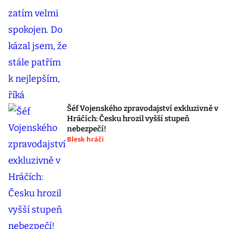
Šéf Vojenského zpravodajství exkluzivně v
Hráčích: Česku hrozil vyšší stupeň
nebezpečí!
Blesk hráči