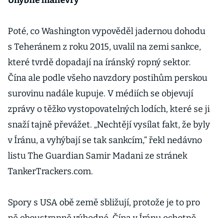
Úhybné manévry
reaktoru v
Aráku
Poté, co Washington vypověděl jadernou dohodu
s Teheránem z roku 2015, uvalil na zemi sankce,
které tvrdě dopadají na íránský ropný sektor.
Čína ale podle všeho navzdory postihům perskou
surovinu nadále kupuje. V médiích se objevují
zprávy o těžko vystopovatelných lodích, které se ji
snaží tajně převážet. „Nechtějí vysílat fakt, že byly
v Íránu, a vyhýbají se tak sankcím,“ řekl nedávno
listu The Guardian Samir Madani ze stránek
TankerTrackers.com.
Spory s USA obě země sbližují, protože je to pro