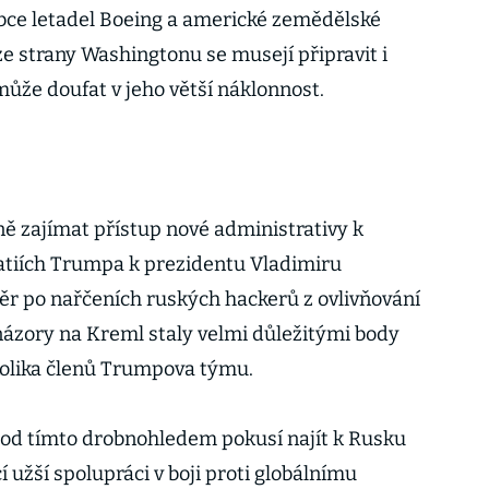
bce letadel Boeing a americké zemědělské
ze strany Washingtonu se musejí připravit i
může doufat v jeho větší náklonnost.
ě zajímat přístup nové administrativy k
tiích Trumpa k prezidentu Vladimiru
ěr po nařčeních ruských hackerů z ovlivňování
 názory na Kreml staly velmi důležitými body
kolika členů Trumpova týmu.
pod tímto drobnohledem pokusí najít k Rusku
í užší spolupráci v boji proti globálnímu