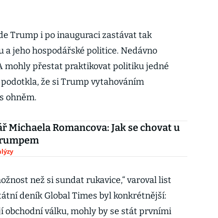
de Trump i po inauguraci zastávat tak
gu a jeho hospodářské politice. Nedávno
A mohly přestat praktikovat politiku jedné
i podotkla, že si Trump vytahováním
 s ohněm.
ř Michaela Romancova: Jak se chovat u
 Trumpem
lýzy
žnost než si sundat rukavice,“ varoval list
tátní deník Global Times byl konkrétnější:
 obchodní válku, mohly by se stát prvními