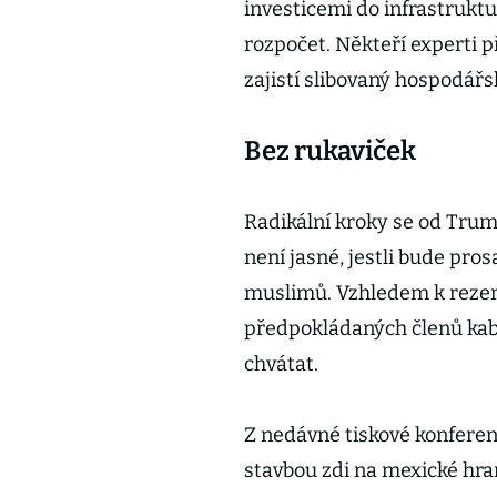
investicemi do infrastrukt
rozpočet. Někteří experti 
zajistí slibovaný hospodářs
Bez rukaviček
Radikální kroky se od Trumpa
není jasné, jestli bude pros
muslimů. Vzhledem k reze
předpokládaných členů kabi
chvátat.
Z nedávné tiskové konferen
stavbou zdi na mexické hra