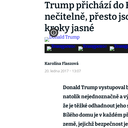
Trump přichází do 
nečitelně, přesto j
kroky jasné
Karolína Flaszová
20. ledna 2017
·
13:07
Donald Trump vystupoval 
natolik nejednoznačně a vý
že je těžké odhadnout jeho
Bílého domu je v každém p
země, jejichž bezpečnost j