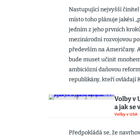
Nastupující nejvyšší činitel
místo toho plánuje jakési „p
jedním z jeho prvních krok
mezinárodní rozvojovou po
především na Američany. Ab
bude muset učinit mnohem 
ambiciózní daňovou reformu.
republikány, kteří ovládají 
Volby v 
a jak se
Volby v USA
Předpokládá se, že navrho