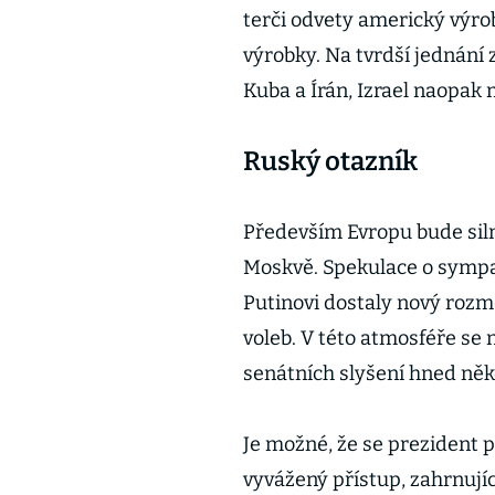
terči odvety americký výro
výrobky. Na tvrdší jednání 
Kuba a Írán, Izrael naopak 
Ruský otazník
Především Evropu bude siln
Moskvě. Spekulace o sympa
Putinovi dostaly nový rozm
voleb. V této atmosféře se
senátních slyšení hned ně
Je možné, že se prezident 
vyvážený přístup, zahrnujíc