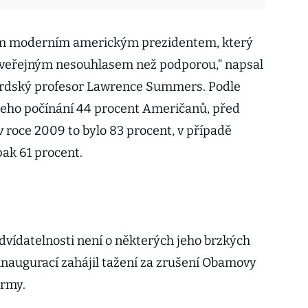
m moderním americkým prezidentem, který
m veřejným nesouhlasem než podporou,“ napsal
ardský profesor Lawrence Summers. Podle
jeho počínání 44 procent Američanů, před
roce 2009 to bylo 83 procent, v případě
pak 61 procent.
ídatelnosti není o některých jeho brzkých
 inaugurací zahájil tažení za zrušení Obamovy
ormy.