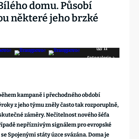
Bílého domu. Působí
sou některé jeho brzké
11
Fotogalerie
během kampaně i přechodného období
roky z jeho týmu zněly často tak rozporuplně,
 skutečné záměry. Nečitelnost nového šéfa
řípadě nepříznivým signálem pro evropské
e se Spojenými státy úzce svázána. Doma je