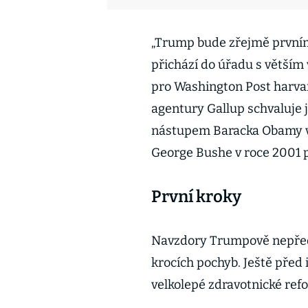
„Trump bude zřejmě první
přichází do úřadu s větší
pro Washington Post harv
agentury Gallup schvaluje 
nástupem Baracka Obamy v 
George Bushe v roce 2001 
První kroky
Navzdory Trumpově nepředv
krocích pochyb. Ještě před
velkolepé zdravotnické ref