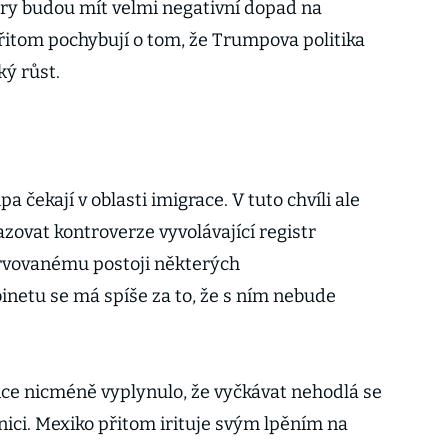
ury budou mít velmi negativní dopad na
přitom pochybují o tom, že Trumpova politika
ký růst.
 čekají v oblasti imigrace. V tuto chvíli ale
azovat kontroverze vyvolávající registr
rvovanému postoji některých
netu se má spíše za to, že s ním nebude
ce nicméně vyplynulo, že vyčkávat nehodlá se
nici. Mexiko přitom irituje svým lpěním na