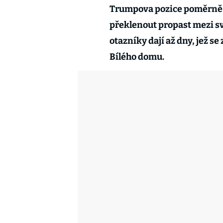
Trumpova pozice poměrně vr
překlenout propast mezi sv
otazníky dají až dny, jež s
Bílého domu.