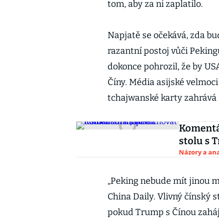
tom, aby za ni zaplatilo.
Napjatě se očekává, zda bu
razantní postoj vůči Pekin
dokonce pohrozil, že by US
Číny. Média asijské velmoc
tchajwanské karty zahrává
Komentá
stolu s
Názory a ana
„Peking nebude mít jinou mo
China Daily. Vlivný čínský s
pokud Trump s Čínou zahájí