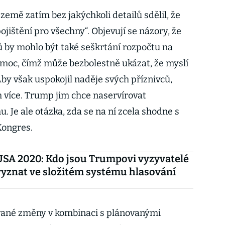
 země zatím bez jakýchkoli detailů sdělil, že
ojištění pro všechny“. Objevují se názory, že
ů by mohlo být také seškrtání rozpočtu na
moc, čímž může bezbolestně ukázat, že myslí
y však uspokojil naděje svých příznivců,
více. Trump jim chce naservírovat
 Je ale otázka, zda se na ní zcela shodne s
Kongres.
USA 2020: Kdo jsou Trumpovi vyzyvatelé
 vyznat ve složitém systému hlasování
vané změny v kombinaci s plánovanými