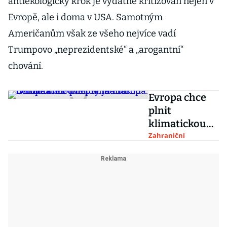
antiekologický krok je vydatně kritizován nejen v
Evropě, ale i doma v USA. Samotným
Američanům však ze všeho nejvíce vadí
Trumpovo „neprezidentské“ a „arogantní“
chování.
Evropa chce
plnit
klimatickou
dohodu bez
Zahraniční
ohledu na
Trumpa. O
nové smlouvě
prý jednat
nehodlá