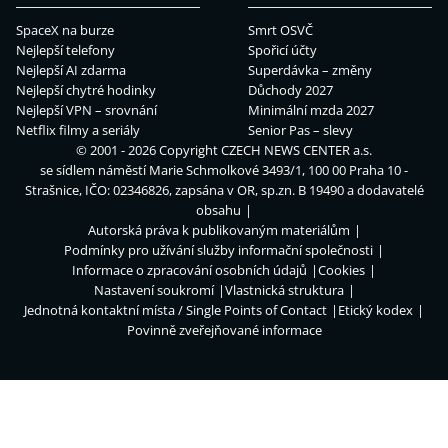
SpaceX na burze
Smrt OSVČ
Nejlepší telefony
Spořicí účty
Nejlepší AI zdarma
Superdávka – změny
Nejlepší chytré hodinky
Důchody 2027
Nejlepší VPN – srovnání
Minimální mzda 2027
Netflix filmy a seriály
Senior Pas – slevy
© 2001 - 2026 Copyright
CZECH NEWS CENTER a.s.
se sídlem náměstí Marie Schmolkové 3493/1, 100 00 Praha 10 -
Strašnice, IČO: 02346826, zapsána v OR, sp.zn. B 19490 a dodavatelé
obsahu
Autorská práva k publikovaným materiálům
Podmínky pro užívání služby informační společnosti
Informace o zpracování osobních údajů
Cookies
Nastavení soukromí
Vlastnická struktura
Jednotná kontaktní místa / Single Points of Contact
Etický kodex
Povinně zveřejňované informace