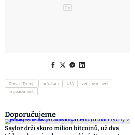
Donald Trump
průzkum
USA
veřejné mínění
impeachment
Doporučujeme
Saylor drží skoro milion bitcoinů, už dva