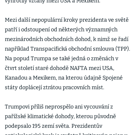
vyhrotily vztahy mezi USA a Mexikem.
Mezi další nepopulární kroky prezidenta ve světě
patří i odstoupení od některých významných
mezinárodních obchodních dohod, k nimž se řadí
například Transpacifická obchodní smlouva (TPP).
Na popud Trumpa se také jedná o změnách v
čtvrt století staré dohodě NAFTA mezi USA,
Kanadou a Mexikem, na kterou údajně Spojené
státy doplácejí ztrátou pracovních míst.
Trumpovi příliš neprospělo ani vycouvání z
pařížské klimatické dohody, kterou původně
podepsalo 195 zemí světa. Prezidentův