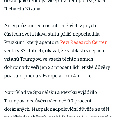
dostal jako tehdejší viceprezident po rezignaci
Richarda Nixona.
Ani v průzkumech uskutečněných v jiných
částech světa hlava státu příliš nepochodila.
Průzkum, který agentura
Pew Research Center
vedla v 37 státech, ukázal, že v oblasti vnějších
vztahů Trumpovi ve všech těchto zemích
dohromady věří jen 22 procent lidí. Nízké důvěry
požívá zejména v Evropě a Jižní Americe.
Například ve Španělsku a Mexiku vyjádřilo
Trumpovi nedůvěru více než 90 procent
dotázaných. Naopak nadpoloviční důvěře se těší