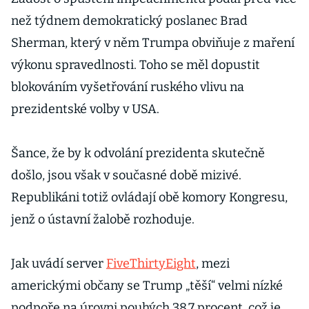
než týdnem demokratický poslanec Brad
Sherman, který v něm Trumpa obviňuje z maření
výkonu spravedlnosti. Toho se měl dopustit
blokováním vyšetřování ruského vlivu na
prezidentské volby v USA.
Šance, že by k odvolání prezidenta skutečně
došlo, jsou však v současné době mizivé.
Republikáni totiž ovládají obě komory Kongresu,
jenž o ústavní žalobě rozhoduje.
Jak uvádí server
FiveThirtyEight
, mezi
americkými občany se Trump „těší“ velmi nízké
podpoře na úrovni pouhých 38,7 procent, což je