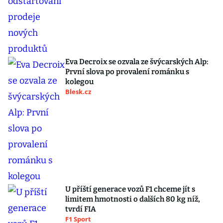
Eva Decroix se ozvala ze švýcarských Alp:
První slova po provalení románku s
kolegou
Blesk.cz
U příští generace vozů F1 chceme jít s
limitem hmotnosti o dalších 80 kg níž,
tvrdí FIA
F1 Sport