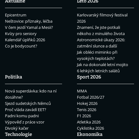
Aktuálně
Léto 2026
Epicentrum
Karlovarský filmový festival
Neštovice: příznaky, léčba
2026
V čem jezdí Yamal a Mesii?
Znamení, že jste potkali
Kvízy pro seniory
někoho z minulého života
Kalendář úplňků 2026
Astronomické úkazy 2026:
Co je bodycount?
zatmění slunce a další
Jak obléci miminko při
vysokých teplotách?
Jak na dokonalé letní mojito
6 lehkých letních salátů
Politika
Sport 2026
Nová superdávka: kdo na ní
MMA
dosáhne?
Fotbal 2026/27
Sjezd sudetských Němců
Hokej 2026
Proč vláda zavádí EET?
Tenis 2026
Padni komu padni
F1 2026
Výpověď z práce vzor
Atletika 2026
Divoký kačer
Cyklistika 2026
Technologie
Ekonomika