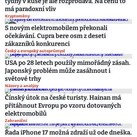
týdny v kuse je ale rozprodává. Na cenu to
má paradoxní vliv
Kryptoměny
S novým elektromobilem překonali
očekávání. Cupra bere osm z deseti
zákazníků konkurenci
Český a evropský autoprůmysl
USA po 28 letech použily mimořádný zásah.
Japonský problém může zasáhnout i
světové trhy
Názory a analýzy
Čínský útok na české turisty. Hainan má
přitáhnout Evropu po vzoru dotovaných
elektromobilů
Zahraniční
Řada iPhone 17 možná zdraží už ode dneška.