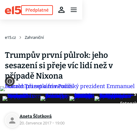
Předplatné
e15.cz
Zahraniční
Trumpův první půlrok: jeho
sesazení si přeje víc lidí než v
případě Nixona
5
Fotogal
Aneta Ščotková
20. července 2017
·
19:00