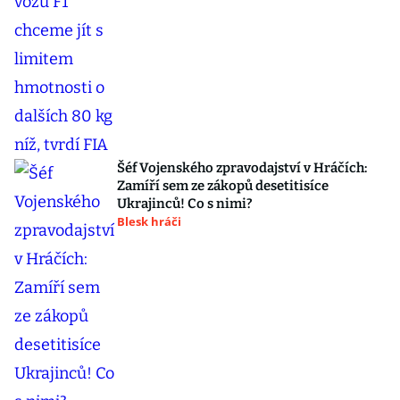
Šéf Vojenského zpravodajství v Hráčích:
Zamíří sem ze zákopů desetitisíce
Ukrajinců! Co s nimi?
Blesk hráči