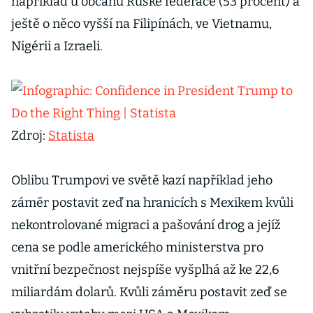
například u občanů Ruské federace (53 procent) a
ještě o něco vyšší na Filipínách, ve Vietnamu,
Nigérii a Izraeli.
Zdroj:
Statista
Oblibu Trumpovi ve světě kazí například jeho
záměr postavit zeď na hranicích s Mexikem kvůli
nekontrolované migraci a pašování drog a jejíž
cena se podle amerického ministerstva pro
vnitřní bezpečnost nejspíše vyšplhá až ke 22,6
miliardám dolarů. Kvůli záměru postavit zeď se