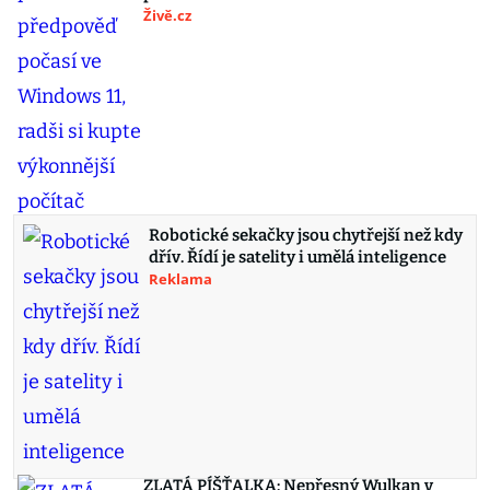
Živě.cz
Robotické sekačky jsou chytřejší než kdy
dřív. Řídí je satelity i umělá inteligence
Reklama
ZLATÁ PÍŠŤALKA: Nepřesný Wulkan v