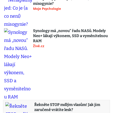
misogynie?
Moje Psychologie
Synology má „novou“ řadu NASů. Modely
Neo+ lákají výkonem, SSD a vyměnitelnou
RAM
Živě.cz
Řekněte STOP mdlým vlasům! Jak jim
zaručeně vrátíte lesk?