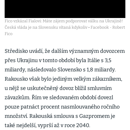
Fico vzkázal Fialovi: Máte zájem podporovat válku na Ukrajině!
Česká vláda je na Slovensku vítaná kdykoliv • Facebook - Robert
Fico
Středisko uvádí, že dalším významným dovozcem
přes Ukrajinu v tomto období byla Itálie s 3,5
miliardy, následovalo Slovensko s 1,8 miliardy.
Rakousko však bylo jediným velkým zákazníkem,
u nějž se uskutečněný dovoz blížil smluvním
závazkům. Řím ve sledovaném období dovezl
pouze patnáct procent nasmlouvaného ročního
množství. Rakouská smlouva s Gazpromem je
také nejdelší, vyprší až v roce 2040.