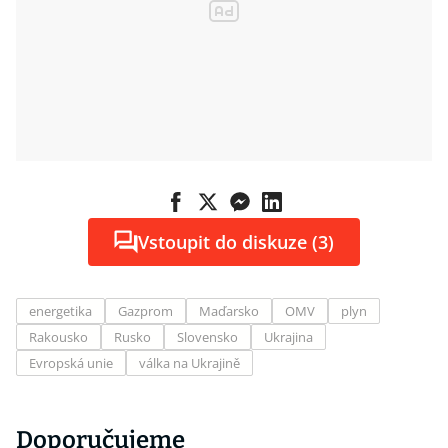
Vstoupit do diskuze (3)
energetika
Gazprom
Maďarsko
OMV
plyn
Rakousko
Rusko
Slovensko
Ukrajina
Evropská unie
válka na Ukrajině
Doporučujeme