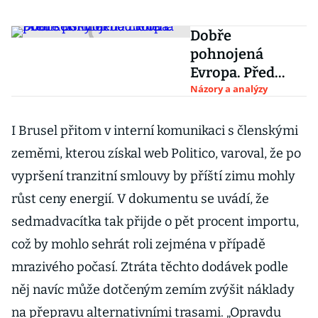
Dobře
pohnojená
Evropa. Před
selskými
Názory a analýzy
bouřemi
politikům
I Brusel přitom v interní komunikaci s členskými
měknou kolena
zeměmi, kterou získal web Politico, varoval, že po
vypršení tranzitní smlouvy by příští zimu mohly
růst ceny energií. V dokumentu se uvádí, že
sedmadvacítka tak přijde o pět procent importu,
což by mohlo sehrát roli zejména v případě
mrazivého počasí. Ztráta těchto dodávek podle
něj navíc může dotčeným zemím zvýšit náklady
na přepravu alternativními trasami. „Opravdu