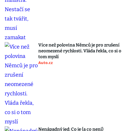
Více než polovina Němců je pro zrušení
neomezené rychlosti. Vláda řekla, co si o
tom myslí
Auto.cz
Nenápadný jed: Co je (a co není)