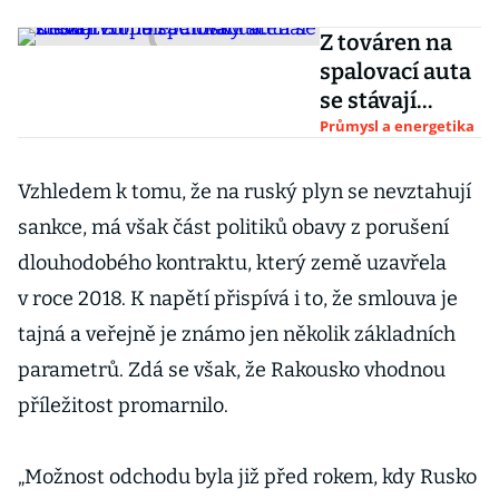
Z továren na
spalovací auta
se stávají
zombie. Čínský
Průmysl a energetika
scénář hrozí
Evropě
Vzhledem k tomu, že na ruský plyn se nevztahují
i autolandu
sankce, má však část politiků obavy z porušení
Česko
dlouhodobého kontraktu, který země uzavřela
v roce 2018. K napětí přispívá i to, že smlouva je
tajná a veřejně je známo jen několik základních
parametrů. Zdá se však, že Rakousko vhodnou
příležitost promarnilo.
„Možnost odchodu byla již před rokem, kdy Rusko