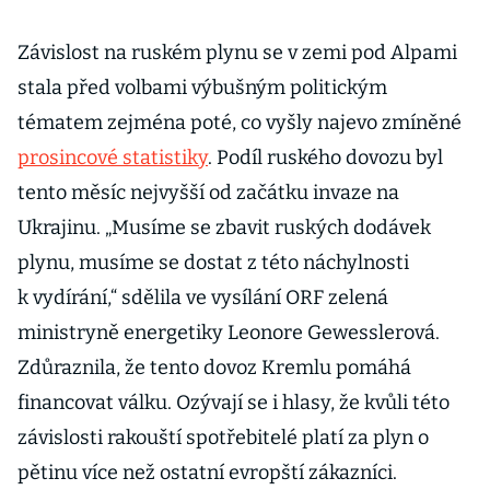
Závislost na ruském plynu se v zemi pod Alpami
stala před volbami výbušným politickým
tématem zejména poté, co vyšly najevo zmíněné
prosincové statistiky
. Podíl ruského dovozu byl
tento měsíc nejvyšší od začátku invaze na
Ukrajinu. „Musíme se zbavit ruských dodávek
plynu, musíme se dostat z této náchylnosti
k vydírání,“ sdělila ve vysílání ORF zelená
ministryně energetiky Leonore Gewesslerová.
Zdůraznila, že tento dovoz Kremlu pomáhá
financovat válku. Ozývají se i hlasy, že kvůli této
závislosti rakouští spotřebitelé platí za plyn o
pětinu více než ostatní evropští zákazníci.