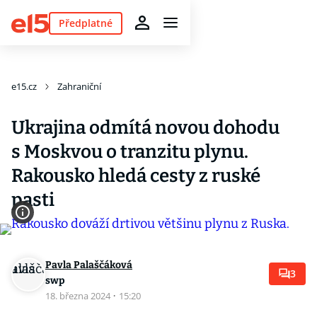
Předplatné
e15.cz
Zahraniční
Ukrajina odmítá novou dohodu
s Moskvou o tranzitu plynu.
Rakousko hledá cesty z ruské
pasti
Pavla Palaščáková
3
swp
18. března 2024
·
15:20