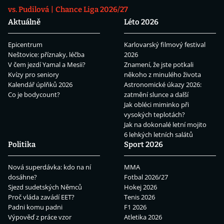
vs. Pudilová
Chance Liga 2026/27
Aktuálně
Léto 2026
Epicentrum
Karlovarský filmový festival
Neštovice: příznaky, léčba
2026
V čem jezdí Yamal a Mesii?
Znamení, že jste potkali
Kvízy pro seniory
někoho z minulého života
Kalendář úplňků 2026
Astronomické úkazy 2026:
Co je bodycount?
zatmění slunce a další
Jak obléci miminko při
vysokých teplotách?
Jak na dokonalé letní mojito
6 lehkých letních salátů
Politika
Sport 2026
Nová superdávka: kdo na ní
MMA
dosáhne?
Fotbal 2026/27
Sjezd sudetských Němců
Hokej 2026
Proč vláda zavádí EET?
Tenis 2026
Padni komu padni
F1 2026
Výpověď z práce vzor
Atletika 2026