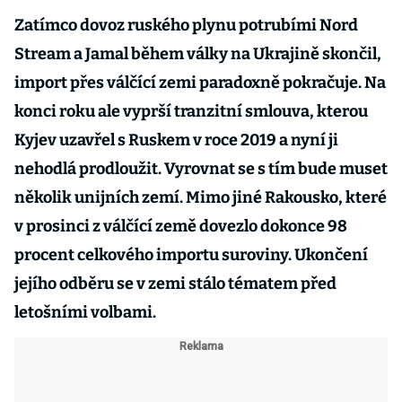
Zatímco dovoz ruského plynu potrubími Nord
Stream a Jamal během války na Ukrajině skončil,
import přes válčící zemi paradoxně pokračuje. Na
konci roku ale vyprší tranzitní smlouva, kterou
Kyjev uzavřel s Ruskem v roce 2019 a nyní ji
nehodlá prodloužit. Vyrovnat se s tím bude muset
několik unijních zemí. Mimo jiné Rakousko, které
v prosinci z válčící země dovezlo dokonce 98
procent celkového importu suroviny. Ukončení
jejího odběru se v zemi stálo tématem před
letošními volbami.