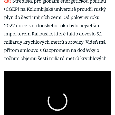
dat
Střediska pro globální energetickou politiku
(CGEP) na Kolumbijské univerzitě proudil ruský
plyn do šesti unijních zemí. Od poloviny roku
2022 do června loňského roku bylo největším
importérem Rakousko, které takto dovezlo 5,1
miliardy krychlových metrů suroviny. Vídeň má
přitom smlouvu s Gazpromem na dodávky o
ročním objemu šesti miliard metrů krychlových.