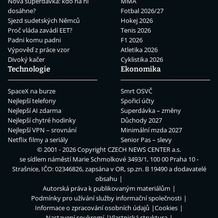
Nová superdávka: kdo na ní
MMA
dosáhne?
Fotbal 2026/27
Sjezd sudetských Němců
Hokej 2026
Proč vláda zavádí EET?
Tenis 2026
Padni komu padni
F1 2026
Výpověď z práce vzor
Atletika 2026
Divoký kačer
Cyklistika 2026
Technologie
Ekonomika
SpaceX na burze
Smrt OSVČ
Nejlepší telefony
Spořicí účty
Nejlepší AI zdarma
Superdávka – změny
Nejlepší chytré hodinky
Důchody 2027
Nejlepší VPN – srovnání
Minimální mzda 2027
Netflix filmy a seriály
Senior Pas – slevy
© 2001 - 2026 Copyright
CZECH NEWS CENTER a.s.
se sídlem náměstí Marie Schmolkové 3493/1, 100 00 Praha 10 -
Strašnice, IČO: 02346826, zapsána v OR, sp.zn. B 19490 a dodavatelé
obsahu
Autorská práva k publikovaným materiálům
Podmínky pro užívání služby informační společnosti
Informace o zpracování osobních údajů
Cookies
Nastavení soukromí
Vlastnická struktura