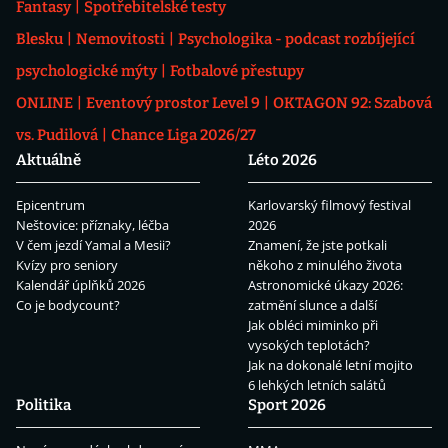
Fantasy
Spotřebitelské testy
Blesku
Nemovitosti
Psychologika - podcast rozbíjející
psychologické mýty
Fotbalové přestupy
ONLINE
Eventový prostor Level 9
OKTAGON 92: Szabová
vs. Pudilová
Chance Liga 2026/27
Aktuálně
Léto 2026
Epicentrum
Karlovarský filmový festival
Neštovice: příznaky, léčba
2026
V čem jezdí Yamal a Mesii?
Znamení, že jste potkali
Kvízy pro seniory
někoho z minulého života
Kalendář úplňků 2026
Astronomické úkazy 2026:
Co je bodycount?
zatmění slunce a další
Jak obléci miminko při
vysokých teplotách?
Jak na dokonalé letní mojito
6 lehkých letních salátů
Politika
Sport 2026