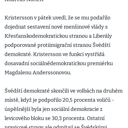
Kristersson v pátek uvedl, že se mu podařilo
dojednat sestavení nové menšinové vlády s
Křesťanskodemokratickou stranou a Liberály
podporované protiimigrační stranou Švédští
demokraté. Kristersson ve funkci vystřídá
dosavadní sociálnědemokratickou premiérku
Magdalenu Anderssonovou.
Švédští demokraté skončili ve volbách na druhém
místě, když je podpořilo 20,5 procenta voličů -
úspěšnější byla jen sociální demokracie z
levicového bloku se 30,3 procenta. Ostatní
pravicové strany ale odmítají se Švédskými