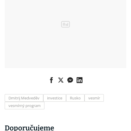
Dmitrij Medveděv
investice
Rusko
vesmír
vesmírný program
Doporučujeme