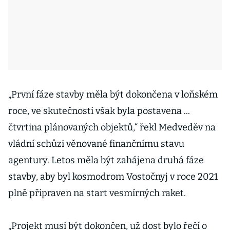
„První fáze stavby měla být dokončena v loňském
roce, ve skutečnosti však byla postavena ...
čtvrtina plánovaných objektů,“ řekl Medveděv na
vládní schůzi věnované finančnímu stavu
agentury. Letos měla být zahájena druhá fáze
stavby, aby byl kosmodrom Vostočnyj v roce 2021
plně připraven na start vesmírných raket.
„Projekt musí být dokončen, už dost bylo řečí o