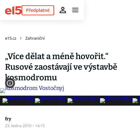
Předplatné
e15.cz
Zahraniční
„Více dělat a méně hovořit.“
Rusové zaostávají ve výstavbě
kosmodromu
fry
23. ledna 2019
·
14:15