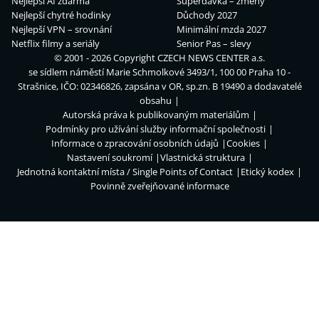
Nejlepší AI zdarma
Superdávka – změny
Nejlepší chytré hodinky
Důchody 2027
Nejlepší VPN – srovnání
Minimální mzda 2027
Netflix filmy a seriály
Senior Pas – slevy
© 2001 - 2026 Copyright
CZECH NEWS CENTER a.s.
se sídlem náměstí Marie Schmolkové 3493/1, 100 00 Praha 10 -
Strašnice, IČO: 02346826, zapsána v OR, sp.zn. B 19490 a dodavatelé
obsahu
Autorská práva k publikovaným materiálům
Podmínky pro užívání služby informační společnosti
Informace o zpracování osobních údajů
Cookies
Nastavení soukromí
Vlastnická struktura
Jednotná kontaktní místa / Single Points of Contact
Etický kodex
Povinně zveřejňované informace