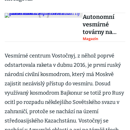
Autonomní
vesmírné
továrny na
obzoru. Začne
Magazín
se na oběžné
dráze pracovat
Vesmírné centrum Vostočnyj, z něhož poprvé
už příští rok?
odstartovala raketa v dubnu 2016, je první ruský
národní civilní kosmodrom, který má Moskvě
zajistit nezávislý přístup do vesmíru. Dosud
využívaný kosmodrom Bajkonur se totiž pro Rusy
ocitl po rozpadu někdejšího Sovětského svazu v
zahraničí, protože se nachází na území
středoasijského Kazachstánu. Vostočnyj se