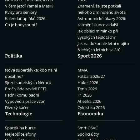
V čem jezdí Yamal a Mesii?
Znamení, že jste potkali
Kvízy pro seniory
někoho z minulého života
Kalendář úplňků 2026
Astronomické úkazy 2026:
Co je bodycount?
zatmění slunce a další
Jak obléci miminko při
vysokých teplotách?
Jak na dokonalé letní mojito
6 lehkých letních salátů
Politika
Sport 2026
Nová superdávka: kdo na ní
MMA
dosáhne?
Fotbal 2026/27
Sjezd sudetských Němců
Hokej 2026
Proč vláda zavádí EET?
Tenis 2026
Padni komu padni
F1 2026
Výpověď z práce vzor
Atletika 2026
Divoký kačer
Cyklistika 2026
Technologie
Ekonomika
SpaceX na burze
Smrt OSVČ
Nejlepší telefony
Spořicí účty