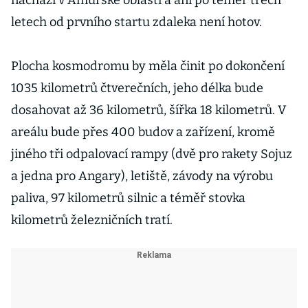
nachází v Amurské oblasti a ani po téměř třech
letech od prvního startu zdaleka není hotov.
Plocha kosmodromu by měla činit po dokončení
1035 kilometrů čtverečních, jeho délka bude
dosahovat až 36 kilometrů, šířka 18 kilometrů. V
areálu bude přes 400 budov a zařízení, kromě
jiného tři odpalovací rampy (dvě pro rakety Sojuz
a jedna pro Angary), letiště, závody na výrobu
paliva, 97 kilometrů silnic a téměř stovka
kilometrů železničních tratí.