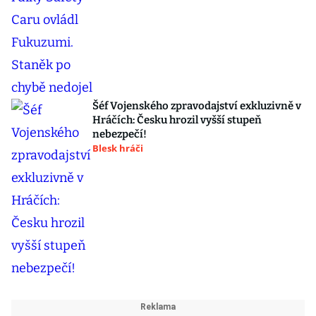
Šéf Vojenského zpravodajství exkluzivně v
Hráčích: Česku hrozil vyšší stupeň
nebezpečí!
Blesk hráči