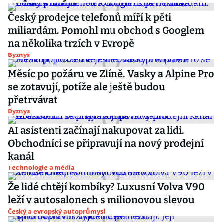
Český prodejce telefonů míří k pěti
miliardám. Pomohl mu obchod s Googlem
na několika trzích v Evropě
Byznys
Měsíc po požáru ve Zlíně. Vasky a Alpine Pro
se zotavují, potíže ale ještě budou
přetrvávat
Byznys
AI asistenti začínají nakupovat za lidi.
Obchodníci se připravují na nový prodejní
kanál
Technologie a média
Že lidé chtějí kombíky? Luxusní Volva V90
leží v autosalonech s milionovou slevou
Český a evropský autoprůmysl