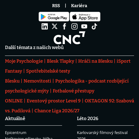
RSS
Kariéra
Další témata z našich webů
Moje Psychologie
Blesk Tlapky
Hráči na Blesku
iSport
Fantasy
Spotřebitelské testy
Blesku
Nemovitosti
Psychologika - podcast rozbíjející
psychologické mýty
Fotbalové přestupy
ONLINE
Eventový prostor Level 9
OKTAGON 92: Szabová
vs. Pudilová
Chance Liga 2026/27
Aktuálně
Léto 2026
Epicentrum
Karlovarský filmový festival
Neštovice: příznaky, léčba
2026