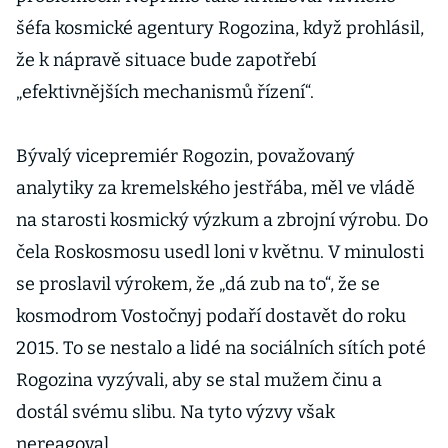
šéfa kosmické agentury Rogozina, když prohlásil,
že k nápravě situace bude zapotřebí
„efektivnějších mechanismů řízení“.
Bývalý vicepremiér Rogozin, považovaný
analytiky za kremelského jestřába, měl ve vládě
na starosti kosmický výzkum a zbrojní výrobu. Do
čela Roskosmosu usedl loni v květnu. V minulosti
se proslavil výrokem, že „dá zub na to“, že se
kosmodrom Vostočnyj podaří dostavět do roku
2015. To se nestalo a lidé na sociálních sítích poté
Rogozina vyzývali, aby se stal mužem činu a
dostál svému slibu. Na tyto výzvy však
nereagoval.