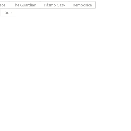
ace
The Guardian
Pásmo Gazy
nemocnice
úraz