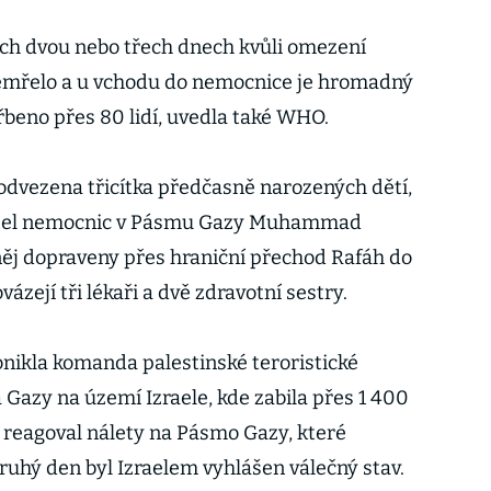
ch dvou nebo třech dnech kvůli omezení
zemřelo a u vchodu do nemocnice je hromadný
řbeno přes 80 lidí, uvedla také WHO.
dvezena třicítka předčasně narozených dětí,
ditel nemocnic v Pásmu Gazy Muhammad
 něj dopraveny přes hraniční přechod Rafáh do
zejí tři lékaři a dvě zdravotní sestry.
nikla komanda palestinské teroristické
azy na území Izraele, kde zabila přes 1 400
l a reagoval nálety na Pásmo Gazy, které
 Druhý den byl Izraelem vyhlášen válečný stav.