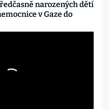
 předčasně narozených dětí
nemocnice v Gaze do