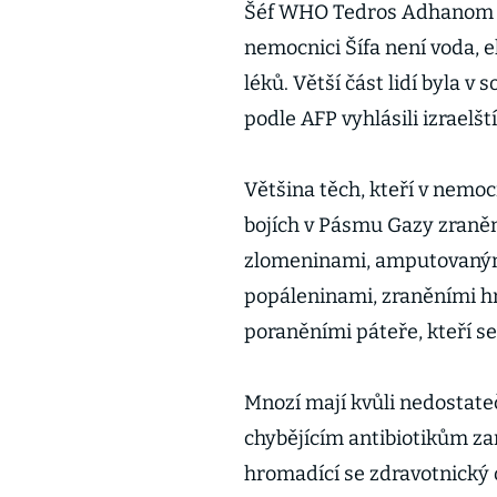
Šéf WHO Tedros Adhanom Gh
nemocnici Šífa není voda, el
léků. Větší část lidí byla v
podle AFP vyhlásili izraelští
Většina těch, kteří v nemoc
bojích v Pásmu Gazy zraněn
zlomeninami, amputovanými
popáleninami, zraněními hr
poraněními páteře, kteří s
Mnozí mají kvůli nedosta
chybějícím antibiotikům z
hromadící se zdravotnický