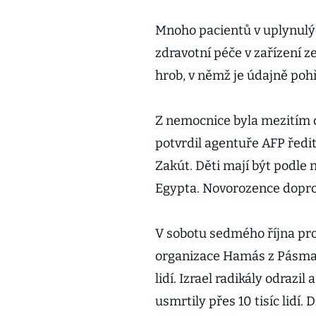
Mnoho pacientů v uplynulý
zdravotní péče v zařízení 
hrob, v němž je údajně poh
Z nemocnice byla mezitím o
potvrdil agentuře AFP ře
Zakút. Děti mají být podle
Egypta. Novorozence doprová
V sobotu sedmého října pro
organizace Hamás z Pásma G
lidí. Izrael radikály odrazi
usmrtily přes 10 tisíc lidí.