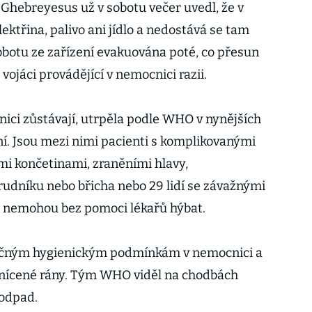
ebreyesus už v sobotu večer uvedl, že v
ektřina, palivo ani jídlo a nedostává se tam
 sobotu ze zařízení evakuována poté, co přesun
 vojáci provádějící v nemocnici razii.
nici zůstávají, utrpěla podle WHO v nynějších
í. Jsou mezi nimi pacienti s komplikovanými
 končetinami, zraněními hlavy,
udníku nebo břicha nebo 29 lidí se závažnými
e nemohou bez pomoci lékařů hýbat.
tečným hygienickým podmínkám v nemocnici a
anícené rány. Tým WHO viděl na chodbách
 odpad.