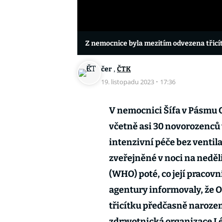
Z nemocnice byla mezitím odvezena třic
,
čer
ČTK
19. listopadu 2023
·
17:36
V nemocnici Šífa v Pásmu G
včetně asi 30 novorozenců 
intenzivní péče bez ventil
zveřejněné v noci na neděl
(WHO) poté, co její pracovní
agentury informovaly, že 
třicítku předčasně naroze
zdravotnická organizace Lé