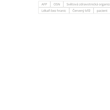
AFP
OSN
Světová zdravotnická organiz
Lékaři bez hranic
Červený kříž
pacient