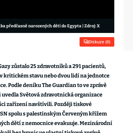
ítka předčasně narozených dětí do Egypta
| Zdroj: X
Diskuze (
0
)
azy zůstalo 25 zdravotníků a 291 pacientů,
v kritickém stavu nebo dvou lidí na jednotce
ace. Podle deníku The Guardian to ve zprávě
i uvedla Světová zdravotnická organizace
ci zařízení navštívili. Později tiskové
OSN spolu s palestinským Červeným křížem
ných dětí z nemocnice evakuuje. Mezinárodní
kaři bez hranic ve vlastní tiskové zprávě