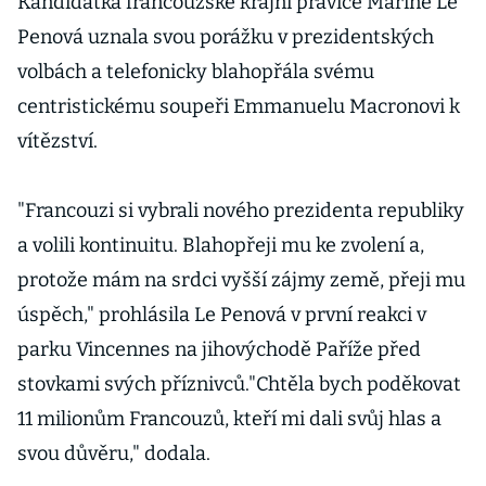
Kandidátka francouzské krajní pravice Marine Le
Penová uznala svou porážku v prezidentských
volbách a telefonicky blahopřála svému
centristickému soupeři Emmanuelu Macronovi k
vítězství.
"Francouzi si vybrali nového prezidenta republiky
a volili kontinuitu. Blahopřeji mu ke zvolení a,
protože mám na srdci vyšší zájmy země, přeji mu
úspěch," prohlásila Le Penová v první reakci v
parku Vincennes na jihovýchodě Paříže před
stovkami svých příznivců."Chtěla bych poděkovat
11 milionům Francouzů, kteří mi dali svůj hlas a
svou důvěru," dodala.