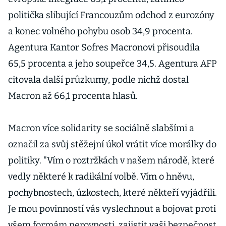
politička slibující Francouzům odchod z eurozóny
a konec volného pohybu osob 34,9 procenta.
Agentura Kantor Sofres Macronovi přisoudila
65,5 procenta a jeho soupeřce 34,5. Agentura AFP
citovala další průzkumy, podle nichž dostal
Macron až 66,1 procenta hlasů.
Macron více solidarity se sociálně slabšími a
označil za svůj stěžejní úkol vrátit více morálky do
politiky. "Vím o roztržkách v našem národě, které
vedly některé k radikální volbě. Vím o hněvu,
pochybnostech, úzkostech, které někteří vyjádřili.
Je mou povinností vás vyslechnout a bojovat proti
všem formám nerovnosti, zajistit vaši bezpečnost