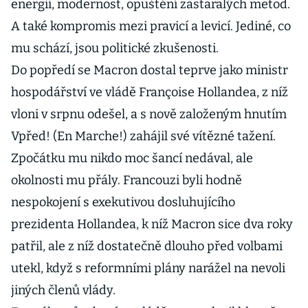
energii, modernost, opuštění zastaralých metod.
A také kompromis mezi pravicí a levicí. Jediné, co
mu schází, jsou politické zkušenosti.
Do popředí se Macron dostal teprve jako ministr
hospodářství ve vládě Françoise Hollandea, z níž
vloni v srpnu odešel, a s nově založeným hnutím
Vpřed! (En Marche!) zahájil své vítězné tažení.
Zpočátku mu nikdo moc šancí nedával, ale
okolnosti mu přály. Francouzi byli hodně
nespokojení s exekutivou dosluhujícího
prezidenta Hollandea, k níž Macron sice dva roky
patřil, ale z níž dostatečně dlouho před volbami
utekl, když s reformními plány narážel na nevoli
jiných členů vlády.