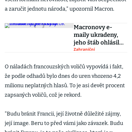
a zaručit jednotu národa," upozornil Macron.
Macronovy e-
maily ukradeny,
jeho štáb ohlásil
hackerský útok
Zahraniční
O náladách francouzských voličů vypovídá i fakt,
že podle odhadů bylo dnes do uren vhozeno 4,2
milionu neplatných hlasů. To je asi devět procent
zapsaných voličů, což je rekord.
"Budu bránit Francii, její životně důležité zájmy,
její image. Beru to před vámi jako závazek. Budu