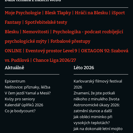
Moje Psychologie
Blesk Tlapky
Hráči na Blesku
iSport
Fantasy
Spotřebitelské testy
Blesku
Nemovitosti
Psychologika - podcast rozbíjející
psychologické mýty
Fotbalové přestupy
ONLINE
Eventový prostor Level 9
OKTAGON 92: Szabová
vs. Pudilová
Chance Liga 2026/27
Aktuálně
Léto 2026
Epicentrum
Karlovarský filmový festival
Neštovice: příznaky, léčba
2026
V čem jezdí Yamal a Mesii?
Znamení, že jste potkali
Kvízy pro seniory
někoho z minulého života
Kalendář úplňků 2026
Astronomické úkazy 2026:
Co je bodycount?
zatmění slunce a další
Jak obléci miminko při
vysokých teplotách?
Jak na dokonalé letní mojito