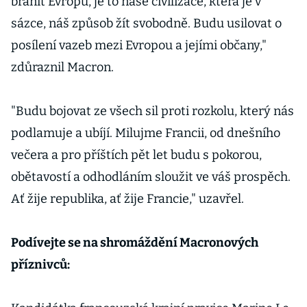
bránit Evropu, je to naše civilizace, která je v
sázce, náš způsob žít svobodně. Budu usilovat o
posílení vazeb mezi Evropou a jejími občany,"
zdůraznil Macron.
"Budu bojovat ze všech sil proti rozkolu, který nás
podlamuje a ubíjí. Milujme Francii, od dnešního
večera a pro příštích pět let budu s pokorou,
obětavostí a odhodláním sloužit ve váš prospěch.
Ať žije republika, ať žije Francie," uzavřel.
Podívejte se na shromáždění Macronových
příznivců: