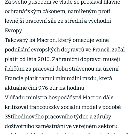
Za svého působení ve vládě se proslavil hlavně
ochranářským zákonem, namířeným proti
levnější pracovní síle ze střední a východní
Evropy.
Takzvaný loi Macron, který omezuje volné
podnikání evropských dopravců ve Francii, začal
platit od léta 2016. Zahraniční dopravci musejí
řidičům za pracovní dobu strávenou na území
Francie platit tamní minimální mzdu, která
aktuálně činí 9,76 eur na hodinu.
V úřadu ministra hospodářství Macron dále
kritizoval francouzský sociální model v podobě
35tihodinového pracovního týdne a záruky
doživotního zaměstnání ve veřejném sektoru.