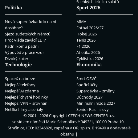
6 lehkých letních salátů
Politika
Sport 2026
Nová superdávka: kdo na ní
MMA
dosáhne?
Fotbal 2026/27
Sjezd sudetských Němců
Hokej 2026
Proč vláda zavádí EET?
Tenis 2026
Padni komu padni
F1 2026
Výpověď z práce vzor
Atletika 2026
Divoký kačer
Cyklistika 2026
Technologie
Ekonomika
SpaceX na burze
Smrt OSVČ
Nejlepší telefony
Spořicí účty
Nejlepší AI zdarma
Superdávka – změny
Nejlepší chytré hodinky
Důchody 2027
Nejlepší VPN – srovnání
Minimální mzda 2027
Netflix filmy a seriály
Senior Pas – slevy
© 2001 - 2026 Copyright
CZECH NEWS CENTER a.s.
se sídlem náměstí Marie Schmolkové 3493/1, 100 00 Praha 10 -
Strašnice, IČO: 02346826, zapsána v OR, sp.zn. B 19490 a dodavatelé
obsahu