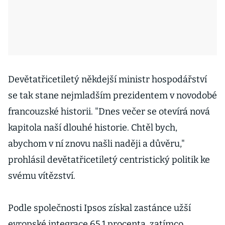
Devětatřicetiletý někdejší ministr hospodářství
se tak stane nejmladším prezidentem v novodobé
francouzské historii. "Dnes večer se otevírá nová
kapitola naší dlouhé historie. Chtěl bych,
abychom v ní znovu našli naději a důvěru,"
prohlásil devětatřicetiletý centristický politik ke
svému vítězství.
Podle společnosti Ipsos získal zastánce užší
evropské integrace 65,1 procenta, zatímco