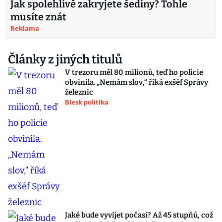
Jak spolehlivě zakryjete šediny? Tohle
musíte znát
Reklama
Články z jiných titulů
V trezoru měl 80 milionů, teď ho policie
obvinila. „Nemám slov,“ říká exšéf Správy
železnic
Blesk politika
Jaké bude vyvíjet počasí? Až 45 stupňů, což