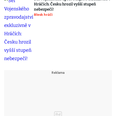
Hráčích: Česku hrozil vyšší stupeň
nebezpečí!
Blesk hráči