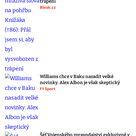
trápení
Blesk.cz
Williams chce v Baku nasadit velké
novinky. Alex Albon je však skeptický
F1 Sport
Šéf Vojenského zpravodajství exkluzivně v