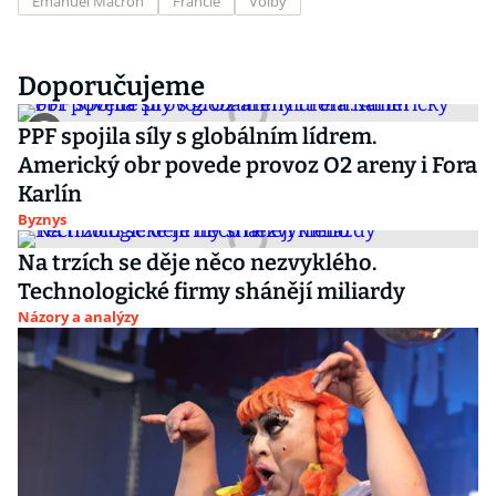
Emanuel Macron
Francie
Volby
Doporučujeme
PPF spojila síly s globálním lídrem.
Americký obr povede provoz O2 areny i Fora
Karlín
Byznys
Na trzích se děje něco nezvyklého.
Technologické firmy shánějí miliardy
Názory a analýzy