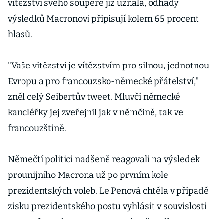
vítězství svého soupeře již uznala, odhady
výsledků Macronovi připisují kolem 65 procent
hlasů.
"Vaše vítězství je vítězstvím pro silnou, jednotnou
Evropu a pro francouzsko-německé přátelství,"
zněl celý Seibertův tweet. Mluvčí německé
kancléřky jej zveřejnil jak v němčině, tak ve
francouzštině.
Němečtí politici nadšeně reagovali na výsledek
prounijního Macrona už po prvním kole
prezidentských voleb. Le Penová chtěla v případě
zisku prezidentského postu vyhlásit v souvislosti