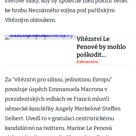
světové války, kdy by společně měli položit věnec
ke hrobu Neznámého vojína pod pařížským
Vítězným obloukem.
Vítězství Le
Penové by mohlo
poškodit
francouzské
Zahraniční
automobilky
Za "vítězství pro silnou, jednotnou Evropu"
považuje úspěch Emmanuela Macrona v
prezidentských volbách ve Francii mluvčí
německé kancléřky Angely Merkelové Steffen
Seibert. Uvedl to v gratulaci centristickému
kandidátovi na twitteru. Marine Le Penová