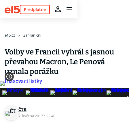
Předplatné
e15.cz
Zahraniční
Volby ve Francii vyhrál s jasnou
převahou Macron, Le Penová
uznala porážku
F
ČTK
7. května 2017
·
22:40