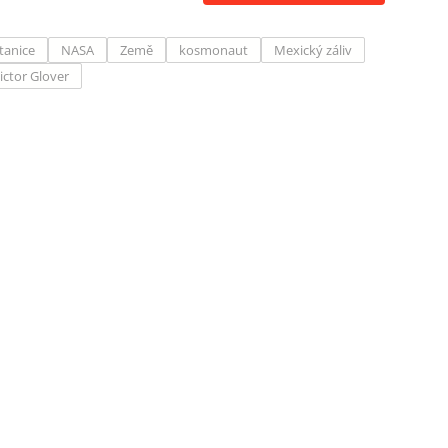
tanice
NASA
Země
kosmonaut
Mexický záliv
ictor Glover