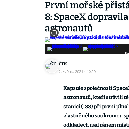
První mořské přistá
8: SpaceX dopravila
astronautů
Fo
ČTK
2. května 2021
·
10:20
Kapsule společnosti Space
astronautů, kteří strávili
stanici (ISS) při první pl
vlastněného soukromou spo
odkladech nad ránem místn