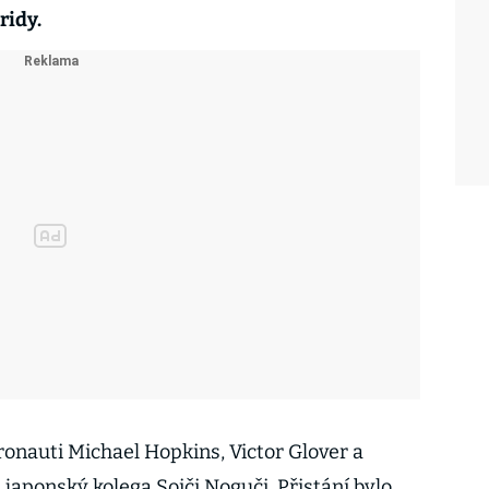
ridy.
ronauti Michael Hopkins, Victor Glover a
japonský kolega Soiči Noguči. Přistání bylo