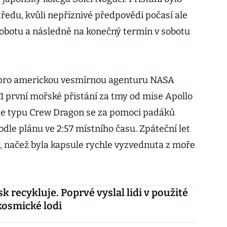
edu, kvůli nepříznivé předpovědi počasí ale
sobotu a následně na konečný termín v sobotu
 pro americkou vesmírnou agenturu NASA
 první mořské přistání za tmy od mise Apollo
ule typu Crew Dragon se za pomoci padáků
dle plánu ve 2:57 místního času. Zpáteční let
ny, načež byla kapsule rychle vyzvednuta z moře
k recykluje. Poprvé vyslal lidi v použité
 kosmické lodi