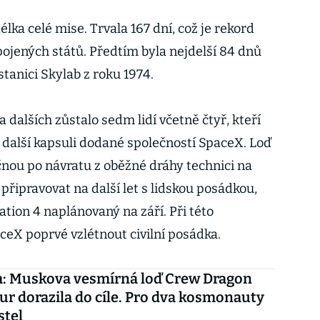
lka celé mise. Trvala 167 dní, což je rekord
pojených států. Předtím byla nejdelší 84 dnů
stanici Skylab z roku 1974.
 dalších zůstalo sedm lidí včetně čtyř, kteří
 další kapsuli dodané společností SpaceX. Loď
nou po návratu z oběžné dráhy technici na
řipravovat na další let s lidskou posádkou,
ation 4 naplánovaný na září. Při této
aceX poprvé vzlétnout civilní posádka.
: Muskova vesmírná loď Crew Dragon
r dorazila do cíle. Pro dva kosmonauty
stel