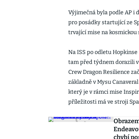
Výjimečná byla podle AP i dé
pro posádky startující ze S
trvající mise na kosmickou 
Na ISS po odletu Hopkinse a
tam před týdnem dorazili v
Crew Dragon Resilience zač
základně v Mysu Canaveral p
který je v rámci mise Inspir
příležitosti má ve stroji Sp
Obrazem
Endeavou
chybí po