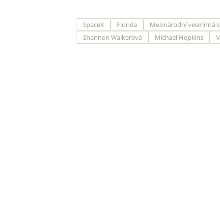
SpaceX
Florida
Mezinárodní vesmírná s
Shannon Walkerová
Michael Hopkins
V