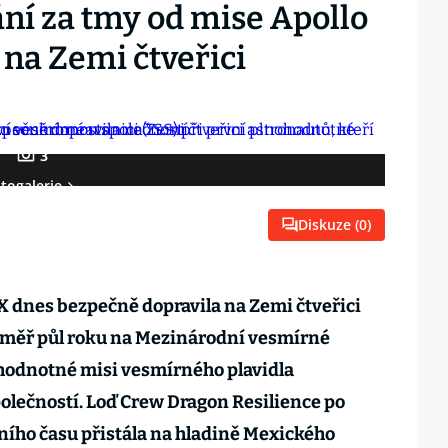
ní za tmy od mise Apollo
 na Zemi čtveřici
3
togalerie
Diskuze (
0
)
X dnes bezpečně dopravila na Zemi čtveřici
 téměř půl roku na Mezinárodní vesmírné
nohodnotné misi vesmírného plavidla
lečností. Loď Crew Dragon Resilience po
ího času přistála na hladině Mexického