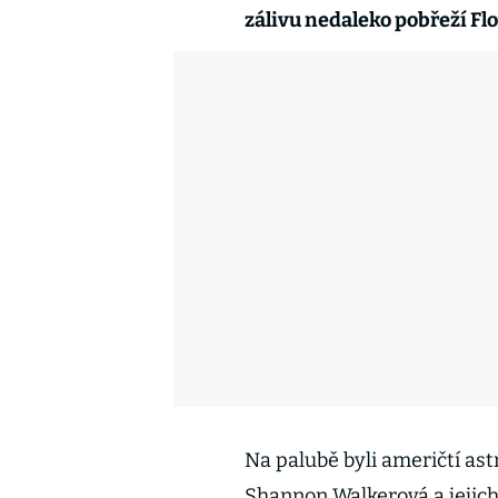
zálivu nedaleko pobřeží Flo
Na palubě byli američtí ast
Shannon Walkerová a jejich 