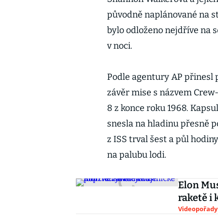
původně naplánované na stř
bylo odloženo nejdříve na 
v noci.
Podle agentury AP přinesl
závěr mise s názvem Crew-1
8 z konce roku 1968. Kaps
snesla na hladinu přesně po
z ISS trval šest a půl hodi
na palubu lodi.
Elon Mus
raketě i
Videopořady