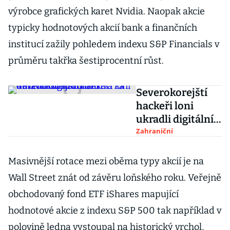
výrobce grafických karet Nvidia. Naopak akcie
typicky hodnotových akcií bank a finančních
institucí zažily pohledem indexu S&P Financials v
průměru takřka šestiprocentní růst.
Severokorejští
hackeři loni
ukradli digitální
aktiva za 400
Zahraniční
milionů dolarů
Masivnější rotace mezi oběma typy akcií je na
Wall Street znát od závěru loňského roku. Veřejně
obchodovaný fond ETF iShares mapující
hodnotové akcie z indexu S&P 500 tak například v
polovině ledna vystoupal na historický vrchol,