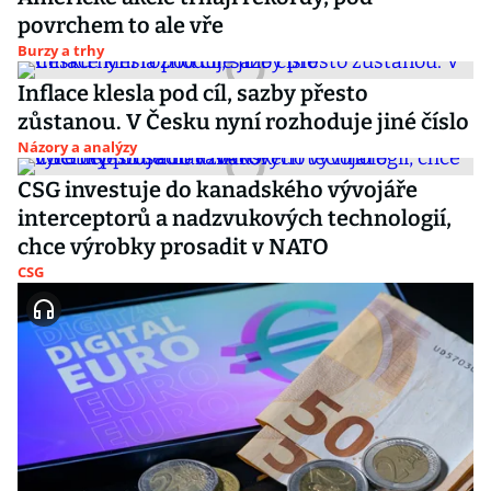
povrchem to ale vře
Burzy a trhy
Inflace klesla pod cíl, sazby přesto
zůstanou. V Česku nyní rozhoduje jiné číslo
Názory a analýzy
CSG investuje do kanadského vývojáře
interceptorů a nadzvukových technologií,
chce výrobky prosadit v NATO
CSG