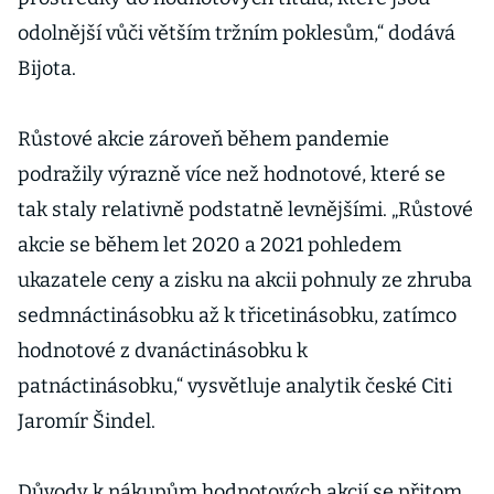
odolnější vůči větším tržním poklesům,“ dodává
Bijota.
Růstové akcie zároveň během pandemie
podražily výrazně více než hodnotové, které se
tak staly relativně podstatně levnějšími. „Růstové
akcie se během let 2020 a 2021 pohledem
ukazatele ceny a zisku na akcii pohnuly ze zhruba
sedmnáctinásobku až k třicetinásobku, zatímco
hodnotové z dvanáctinásobku k
patnáctinásobku,“ vysvětluje analytik české Citi
Jaromír Šindel.
Důvody k nákupům hodnotových akcií se přitom