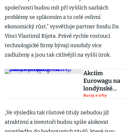
společnosti budou mít pří vyšších sazbách
problémy se splácením a to celé ovlivní
ekonomický růst,“ vysvětluje partner fondu Da
Vinci Vlastimil Bijota. Právě rychle rostoucí
technologické firmy bývají mnohdy více
zadluženy a jsou tak citlivější na vyšší úrok.
Akciím
Eurowagu na
londýnské
burze scházejí
Burzy a trhy
investoři. Kurz
se od IPO
„Ve výsledku tak růstové tituly nebudou již
prudce propadl
atraktivní a investoři budou spíše alokovat
prostředky do hodnotových titulů, které jsou