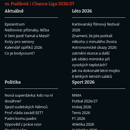
vs. Pudilová
Chance Liga 2026/27
Aktuálně
Léto 2026
Epicentrum
Karlovarský filmový festival
Neštovice: příznaky, léčba
2026
V čem jezdí Yamal a Mesii?
Znamení, že jste potkali
Kvízy pro seniory
někoho z minulého života
Kalendář úplňků 2026
Astronomické úkazy 2026:
Co je bodycount?
zatmění slunce a další
Jak obléci miminko při
vysokých teplotách?
Jak na dokonalé letní mojito
6 lehkých letních salátů
Politika
Sport 2026
Nová superdávka: kdo na ní
MMA
dosáhne?
Fotbal 2026/27
Sjezd sudetských Němců
Hokej 2026
Proč vláda zavádí EET?
Tenis 2026
Padni komu padni
F1 2026
Výpověď z práce vzor
Atletika 2026
Divoký kačer
Cyklistika 2026