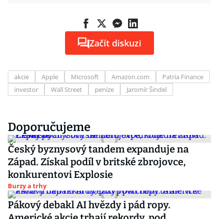
Začít diskuzi
akcie
Apple
Microsoft
Amazon.com
Patria Finance
investor
Wall Street
peníze
Jaromír Šindel
Doporučujeme
Český byznysový tandem expanduje na
Západ. Získal podíl v britské zbrojovce,
konkurentovi Explosie
Burzy a trhy
Pákový debakl AI hvězdy i pád ropy.
Americké akcie trhají rekordy, pod