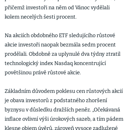
přičemž investoři na něm od Vánoc vydělali
kolem necelých šesti procent.
Na akciích obdobného ETF sledujícího růstové
akcie investoři naopak bezmála sedm procent
prodělali. Obdobně za uplynulé dva týdny ztratil
technologický index Nasdaq koncentrující
povětšinou právě růstové akcie.
Základním důvodem poklesu cen růstových akcií
je obava investorů z podstatného zhoršení
byznysu v důsledku dražších peněz. „Očekávaná
inflace ovlivní výši úrokových sazeb, a tím pádem
klesne objem úvěrů, zároveň vysoce zadlužené