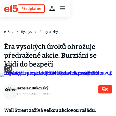
Předplatné
e15.cz
Byznys
Burzy a trhy
Éra vysokých úroků ohrožuje
předražené akcie. Burziáni se
klidí do bezpečí
Jaroslav Bukovský
0
17. ledna 2022
·
05:00
Wall Street zažívá velkou akciovou rošádu.