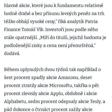
hlavně akcie, které jsou k fundamentu relativně
hodně drahé a bez přísunu levných peněz na trh
těžko obhájí vysoké ceny,“ říká analytik Patria
Finance Tomáš Vlk. Investoři jsou podle něho
stále opatrnější. „Míří do titulů, jejichž hodnota je
podloženější zisky a cena není přemrštěná,“
dodává.
Během uplynulých dvou týdnů tak například o
šest procent spadly akcie Amazonu, deset
procent ztratily akcie Microsoftu, takřka o pět
procent zlevnily akcie Applu, obdobně i akcie
Alphabetu, sedm procent odepsaly akcie Tesly, a
pád dokonce o čtrnáct procent zažily akcie