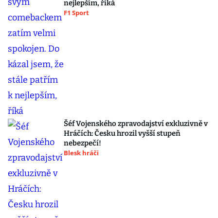
nejlepším, říká
F1 Sport
Šéf Vojenského zpravodajství exkluzivně v
Hráčích: Česku hrozil vyšší stupeň
nebezpečí!
Blesk hráči