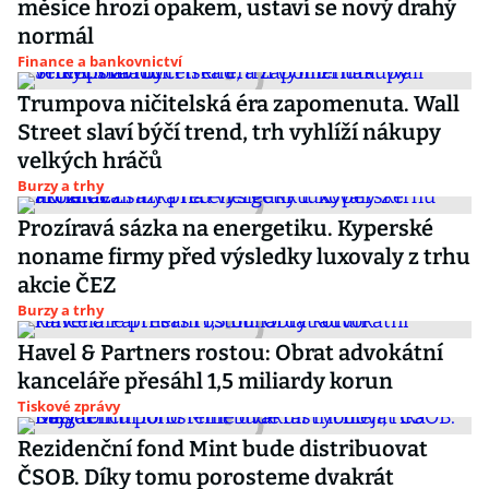
měsíce hrozí opakem, ustaví se nový drahý
normál
Finance a bankovnictví
Trumpova ničitelská éra zapomenuta. Wall
Street slaví býčí trend, trh vyhlíží nákupy
velkých hráčů
Burzy a trhy
Prozíravá sázka na energetiku. Kyperské
noname firmy před výsledky luxovaly z trhu
akcie ČEZ
Burzy a trhy
Havel & Partners rostou: Obrat advokátní
kanceláře přesáhl 1,5 miliardy korun
Tiskové zprávy
Rezidenční fond Mint bude distribuovat
ČSOB. Díky tomu porosteme dvakrát