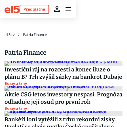
Předplatné
e15.cz
Patria Finance
Patria Finance
Investiční ráj na rozcestí a konec iluze o
plánu B? Trh zvýšil sázky na bankrot Dubaje
Burzy a trhy
Akcie CSG letos investory nespasí. Prognóza
odhaduje její osud pro první rok
Burzy a trhy
Bankéři loni vytěžili z trhu rekordní zisky.
Vyplatí se akcie matky České spořitelny a