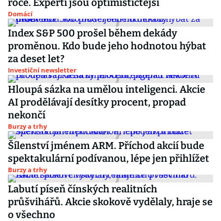
roce. Experti jsou optimističtější
Domácí
Index S&P 500 prošel během dekády
proměnou. Kdo bude jeho hodnotou hýbat
za deset let?
Investiční newsletter
Hloupá sázka na umělou inteligenci. Akcie
AI prodělávají desítky procent, propad
nekončí
Burzy a trhy
Šílenství jménem ARM. Příchod akcií bude
spektakulární podívanou, lépe jen přihlížet
Burzy a trhy
Labutí píseň čínských realitních
průšvihářů. Akcie skokově vydělaly, hraje se
o všechno