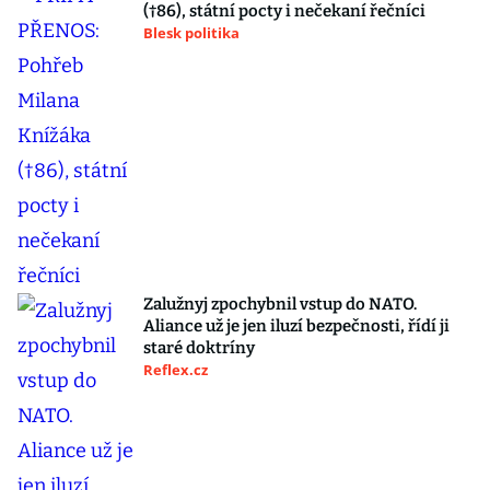
(†86), státní pocty i nečekaní řečníci
Blesk politika
Zalužnyj zpochybnil vstup do NATO.
Aliance už je jen iluzí bezpečnosti, řídí ji
staré doktríny
Reflex.cz