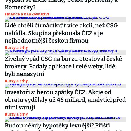
Komerčky?
Finance a bankovnictví
Lidé chtěli čtrnáctkrát více akcií, než CSG
nabídla. Skupina překonala ČEZ a je
nejhodnotnější českou firmou
Burzy a trhy
Živelný vpád CSG na burzu otestoval české
brokery. Padaly aplikace i celé weby, lidé
byli nenasytní
Burzy a trhy
Investoři si berou zpátky ČEZ. Akcie od
obratu vydělaly už 46 miliard, analytici před
nimi varují
Burzy a trhy
Budou někdy hypotéky levnější? Příští