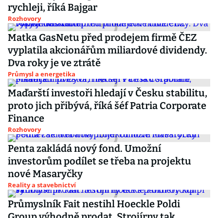
rychleji, říká Bajgar
Rozhovory
Matka GasNetu před prodejem firmě ČEZ
vyplatila akcionářům miliardové dividendy.
Dva roky je ve ztrátě
Průmysl a energetika
Maďarští investoři hledají v Česku stabilitu,
proto jich přibývá, říká šéf Patria Corporate
Finance
Rozhovory
Penta zakládá nový fond. Umožní
investorům podílet se třeba na projektu
nové Masaryčky
Reality a stavebnictví
Průmyslník Fait nestihl Hoeckle Poldi
Group výhodně prodat. Strojírny tak