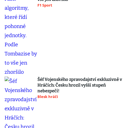
F1 Sport
Šéf Vojenského zpravodajství exkluzivně v
Hráčích: Česku hrozil vyšší stupeň
nebezpečí!
Blesk hráči