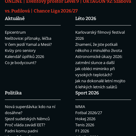
ONLINE
Eventový prostor Level 9
OKTAGON 92: Szabová
vs. Pudilová
Chance Liga 2026/27
Aktuálně
Léto 2026
Epicentrum
Karlovarský filmový festival
Neštovice: příznaky, léčba
2026
V čem jezdí Yamal a Mesii?
Znamení, že jste potkali
Kvízy pro seniory
někoho z minulého života
Kalendář úplňků 2026
Astronomické úkazy 2026:
Co je bodycount?
zatmění slunce a další
Jak obléci miminko při
vysokých teplotách?
Jak na dokonalé letní mojito
6 lehkých letních salátů
Politika
Sport 2026
Nová superdávka: kdo na ní
MMA
dosáhne?
Fotbal 2026/27
Sjezd sudetských Němců
Hokej 2026
Proč vláda zavádí EET?
Tenis 2026
Padni komu padni
F1 2026