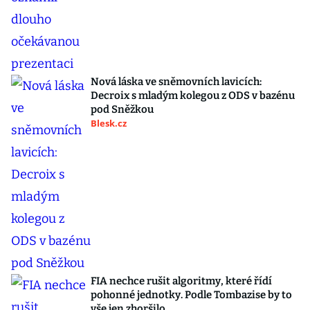
Nová láska ve sněmovních lavicích:
Decroix s mladým kolegou z ODS v bazénu
pod Sněžkou
Blesk.cz
FIA nechce rušit algoritmy, které řídí
pohonné jednotky. Podle Tombazise by to
vše jen zhoršilo