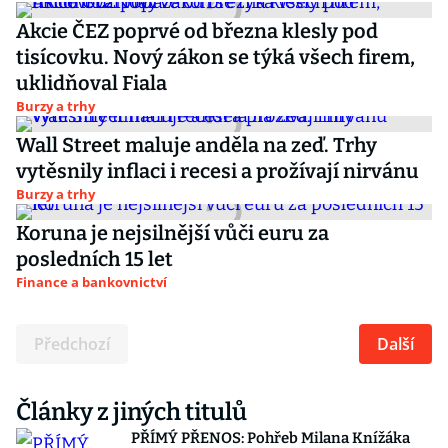
Akcie ČEZ poprvé od března klesly pod
tisícovku. Nový zákon se týká všech firem,
uklidňoval Fiala
Burzy a trhy
Wall Street maluje anděla na zeď. Trhy
vytěsnily inflaci i recesi a prožívají nirvánu
Burzy a trhy
Koruna je nejsilnější vůči euru za
posledních 15 let
Finance a bankovnictví
Předchozí
Další
Články z jiných titulů
PŘÍMÝ PŘENOS: Pohřeb Milana Knížáka