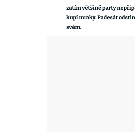
zatím většině party nepřipa
kupí mraky. Padesát odstínů
svém.