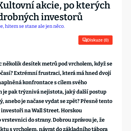
Kultovní akcie, po kterých
 drobných investorů
Diskuze (
0
)
ec několik desítek metrů pod vrcholem, když se
así? Extrémní frustraci, která má hned dvojí
naplněná konfrontace s cílem svého
je pak trýznivá nejistota, jaký další postup
elný, anebo je načase vydat se zpět? Přesně tento
 investoři na Wall Street. Horskou
 vrstevnici do strany. Dobrou zprávou je, že
ktu s vrcholem, návrat do základního tábora