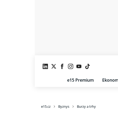
e15 Premium
Ekonom
e15.cz
Byznys
Burzy a trhy