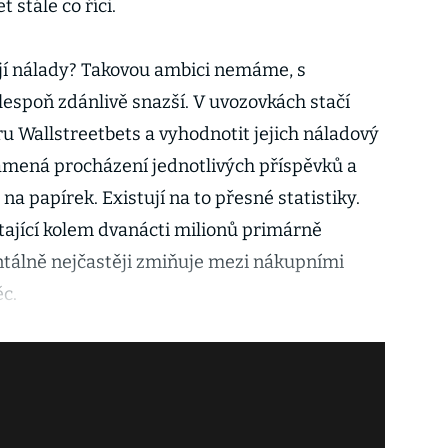
t stále co říci.
její nálady? Takovou ambici nemáme, s
lespoň zdánlivě snazší. V uvozovkách stačí
u Wallstreetbets a vyhodnotit jejich náladový
mená procházení jednotlivých příspěvků a
na papírek. Existují na to přesné statistiky.
ítající kolem dvanácti milionů primárně
álně nejčastěji zmiňuje mezi nákupními
ěc.