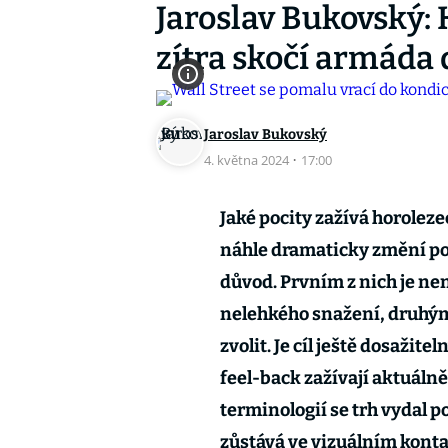
Jaroslav Bukovský: 
zítra skočí armáda
Jaroslav Bukovský
4. května 2024
·
17:00
Jaké pocity zažívá horolez
náhle dramaticky změní poč
důvod. Prvním z nich je ne
nelehkého snažení, druhým 
zvolit. Je cíl ještě dosažit
feel-back zažívají aktuálně
terminologií se trh vydal po
zůstává ve vizuálním konta