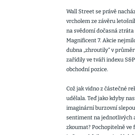
Wall Street se právě nachá
vrcholem ze závěru letošní
na svědomí dočasná ztráta
Magnificent 7. Akcie nejm
dubna „zhroutily“ v průměr
zařídily ve tváři indexu S&P
obchodní pozice.
Což jak vidno z částečné r
udělala. Teď jako kdyby nast
imaginární burzovní slepo
sentiment na jednotlivých a
zkoumat? Pochopitelně ve f