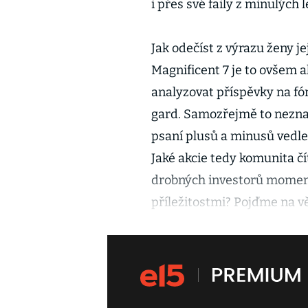
i přes své faily z minulých le
Jak odečíst z výrazu ženy 
Magnificent 7 je to ovšem a
analyzovat příspěvky na fór
gard. Samozřejmě to nezna
psaní plusů a minusů vedle 
Jaké akcie tedy komunita č
drobných investorů moment
příležitostmi? Pojďme na v