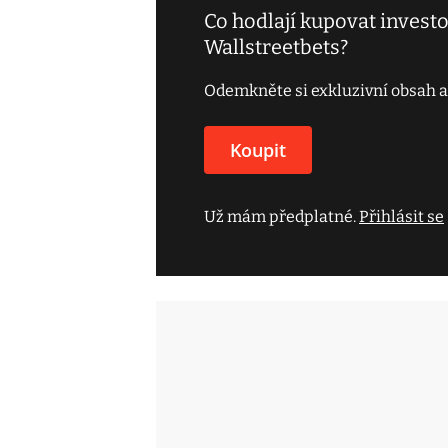
Co hodlají kupovat investo
Wallstreetbets?
Odemkněte si exkluzivní obsah a
Koupit
Už mám předplatné.
Přihlásit se