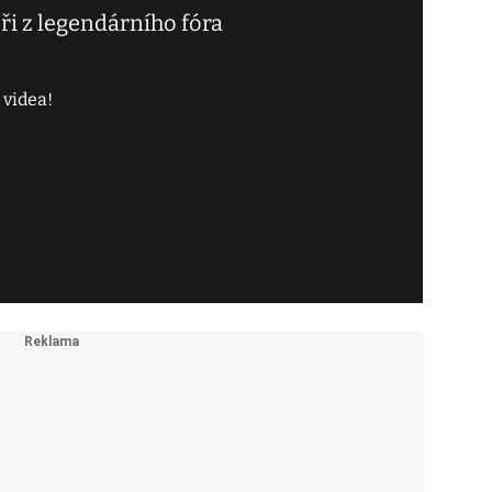
ři z legendárního fóra
 videa!