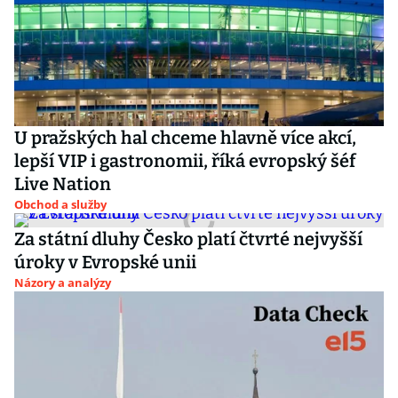
U pražských hal chceme hlavně více akcí,
lepší VIP i gastronomii, říká evropský šéf
Live Nation
Obchod a služby
Za státní dluhy Česko platí čtvrté nejvyšší
úroky v Evropské unii
Názory a analýzy