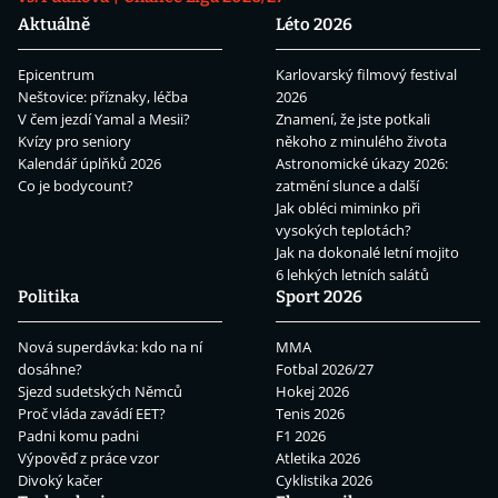
Aktuálně
Léto 2026
Epicentrum
Karlovarský filmový festival
Neštovice: příznaky, léčba
2026
V čem jezdí Yamal a Mesii?
Znamení, že jste potkali
Kvízy pro seniory
někoho z minulého života
Kalendář úplňků 2026
Astronomické úkazy 2026:
Co je bodycount?
zatmění slunce a další
Jak obléci miminko při
vysokých teplotách?
Jak na dokonalé letní mojito
6 lehkých letních salátů
Politika
Sport 2026
Nová superdávka: kdo na ní
MMA
dosáhne?
Fotbal 2026/27
Sjezd sudetských Němců
Hokej 2026
Proč vláda zavádí EET?
Tenis 2026
Padni komu padni
F1 2026
Výpověď z práce vzor
Atletika 2026
Divoký kačer
Cyklistika 2026