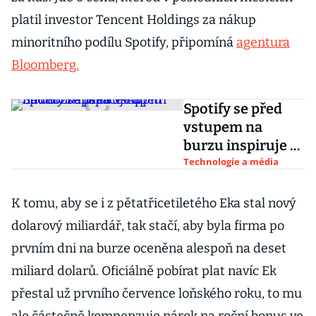
platil investor Tencent Holdings za nákup
minoritního podílu Spotify, připomíná
agentura
Bloomberg.
Spotify se před
vstupem na
burzu inspiruje u
hudební aplikace
Technologie a média
Applu
K tomu, aby se i z pětatřicetiletého Eka stal nový
dolarový miliardář, tak stačí, aby byla firma po
prvním dni na burze oceněna alespoň na deset
miliard dolarů. Oficiálně pobírat plat navíc Ek
přestal už prvního července loňského roku, to mu