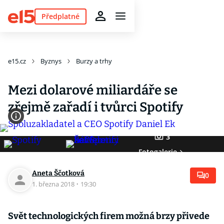
Předplatné
e15.cz
Byznys
Burzy a trhy
Mezi dolarové miliardáře se
zřejmě zařadí i tvůrci Spotify
3
Fotogalerie
Aneta Ščotková
0
1. března 2018
·
19:30
Svět technologických firem možná brzy přivede