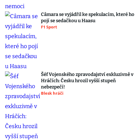
Câmara se vyjádřil ke spekulacím, které ho
pojí se sedačkou u Haasu
F1 Sport
Šéf Vojenského zpravodajství exkluzivně v
Hráčích: Česku hrozil vyšší stupeň
nebezpečí!
Blesk hráči