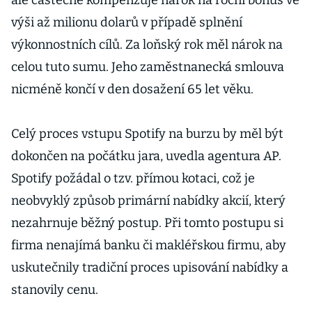
ale částečně kompenzuje nárok na roční bonus ve
výši až milionu dolarů v případě splnění
výkonnostních cílů. Za loňský rok měl nárok na
celou tuto sumu. Jeho zaměstnanecká smlouva
nicméně končí v den dosažení 65 let věku.
Celý proces vstupu Spotify na burzu by měl být
dokončen na počátku jara, uvedla agentura AP.
Spotify požádal o tzv. přímou kotaci, což je
neobvyklý způsob primární nabídky akcií, který
nezahrnuje běžný postup. Při tomto postupu si
firma nenajímá banku či makléřskou firmu, aby
uskutečnily tradiční proces upisování nabídky a
stanovily cenu.