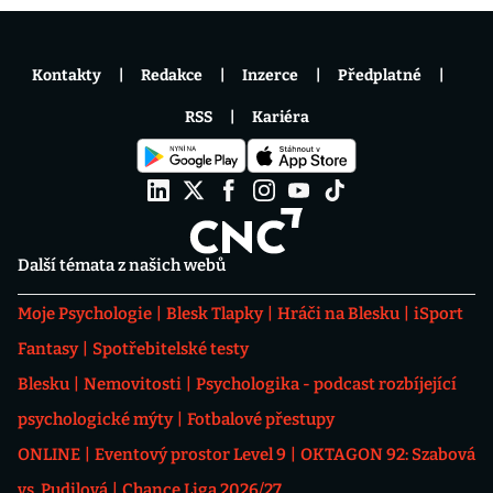
Kontakty
Redakce
Inzerce
Předplatné
RSS
Kariéra
Další témata z našich webů
Moje Psychologie
Blesk Tlapky
Hráči na Blesku
iSport
Fantasy
Spotřebitelské testy
Blesku
Nemovitosti
Psychologika - podcast rozbíjející
psychologické mýty
Fotbalové přestupy
ONLINE
Eventový prostor Level 9
OKTAGON 92: Szabová
vs. Pudilová
Chance Liga 2026/27