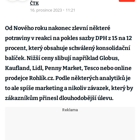
ČTK
16. prosince 2023
·
11:21
Od Nového roku nakonec zlevní některé
potraviny v reakci na pokles sazby DPH z 15 na 12
procent, který obsahuje schválený konsolidační
balíček. Nižší ceny slibují například Globus,
Kaufland, Lidl, Penny Market, Tesco nebo online
prodejce Rohlík.cz. Podle některých analytiků je
to ale spíše marketing a nikoliv závazek, který by
zákazníkům přinesl dlouhodobější úlevu.