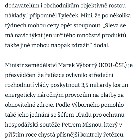
dodavatelům i obchodníkům objektivně rostou
náklady,“ připomněl Tyleček. Míní, že po několika
týdnech mohou ceny opět stoupnout. „Sleva se
má navíc týkat jen určitého množství produktů,
takže jiné mohou naopak zdražit,“ dodal.
Ministr zemědělství Marek Výborný (KDU-ČSL) je
přesvědčen, že řetězce ovlivnilo středeční
rozhodnutí vlády poskytnout 3,5 miliardy korun
energeticky náročným provozům na platby za
obnovitelné zdroje. Podle Výborného pomohlo
také jeho jednání se šéfem Úřadu pro ochranu
hospodářská soutěže Petrem Mlsnou, který v
příštím roce chystá přísnější kontroly řetězců.