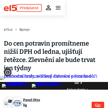
Předplatné
e15.cz
Byznys
Do cen potravin promítneme
nižší DPH od ledna, ujišťují
řetězce. Zlevnění ale bude trvat
jen týdny
3
Fotogalerie
Pavel Otto
lig
2