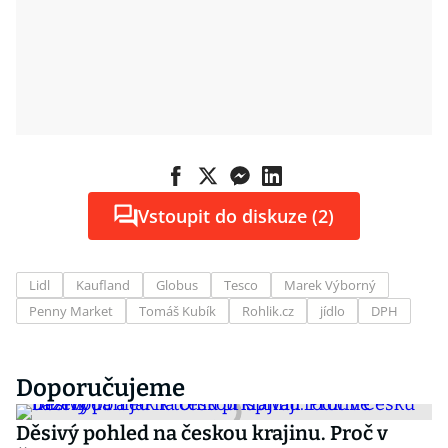
Vstoupit do diskuze (2)
Lidl
Kaufland
Globus
Tesco
Marek Výborný
Penny Market
Tomáš Kubík
Rohlik.cz
jídlo
DPH
Doporučujeme
Děsivý pohled na českou krajinu. Proč v