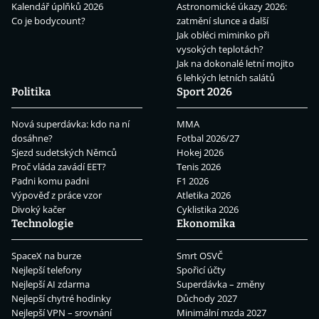
Kalendář úplňků 2026
Astronomické úkazy 2026:
Co je bodycount?
zatmění slunce a další
Jak obléci miminko při
vysokých teplotách?
Jak na dokonalé letní mojito
6 lehkých letních salátů
Politika
Sport 2026
Nová superdávka: kdo na ní
MMA
dosáhne?
Fotbal 2026/27
Sjezd sudetských Němců
Hokej 2026
Proč vláda zavádí EET?
Tenis 2026
Padni komu padni
F1 2026
Výpověď z práce vzor
Atletika 2026
Divoký kačer
Cyklistika 2026
Technologie
Ekonomika
SpaceX na burze
Smrt OSVČ
Nejlepší telefony
Spořicí účty
Nejlepší AI zdarma
Superdávka – změny
Nejlepší chytré hodinky
Důchody 2027
Nejlepší VPN – srovnání
Minimální mzda 2027