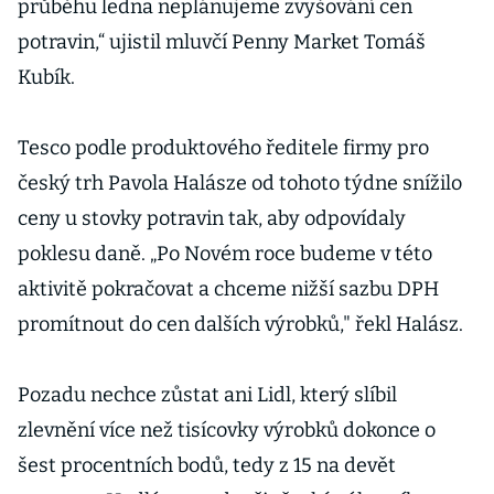
průběhu ledna neplánujeme zvyšování cen
potravin,“ ujistil mluvčí Penny Market Tomáš
Kubík.
Tesco podle produktového ředitele firmy pro
český trh Pavola Halásze od tohoto týdne snížilo
ceny u stovky potravin tak, aby odpovídaly
poklesu daně. „Po Novém roce budeme v této
aktivitě pokračovat a chceme nižší sazbu DPH
promítnout do cen dalších výrobků," řekl Halász.
Pozadu nechce zůstat ani Lidl, který slíbil
zlevnění více než tisícovky výrobků dokonce o
šest procentních bodů, tedy z 15 na devět