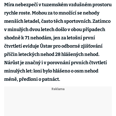
Míra nebezpečí v tuzemském vzdušném prostoru
rychle roste. Mohou za to množící se nehody
menších letadel, často těch sportovních. Zatímco
v minulých dvou letech došlo v obou případech
shodně k 71 nehodám, jen za letošní první
čtvrtletí eviduje Ústav pro odborné zjišťování
příčin leteckých nehod 28 hlášených nehod.
Nárůst je značný i v porovnání prvních čtvrtletí
minulých let: loni bylo hlášeno o osm nehod
méně, předloni o patnáct.