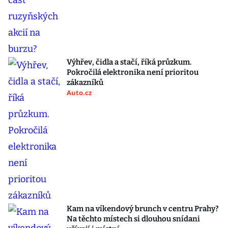
Výhřev, čidla a stačí, říká průzkum.
Pokročilá elektronika není prioritou
zákazníků
Auto.cz
Kam na víkendový brunch v centru Prahy?
Na těchto místech si dlouhou snídani