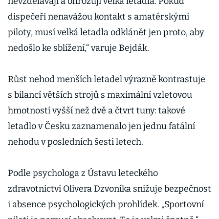
nevzdělávají a ohrožují velká letadla. Pokud
dispečeři nenavážou kontakt s amatérskými
piloty, musí velká letadla odklánět jen proto, aby
nedošlo ke sblížení,“ varuje Bejdák.
Růst nehod menších letadel výrazně kontrastuje
s bilancí větších strojů s maximální vzletovou
hmotností vyšší než dvě a čtvrt tuny: takové
letadlo v Česku zaznamenalo jen jednu fatální
nehodu v posledních šesti letech.
Podle psychologa z Ústavu leteckého
zdravotnictví Olivera Dzvoníka snižuje bezpečnost
i absence psychologických prohlídek. „Sportovní