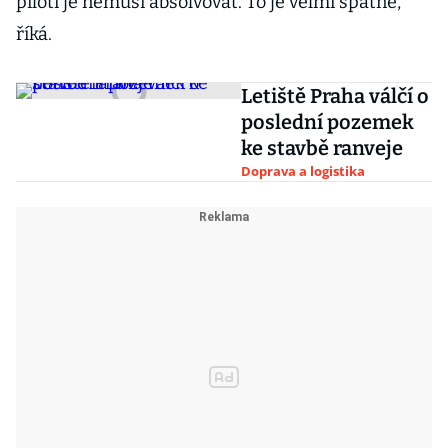
piloti je nemusí absolvovat. To je velmi špatně,“
říká.
Letiště Praha válčí o
poslední pozemek
ke stavbě ranveje
Doprava a logistika