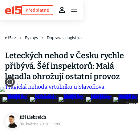
Předplatné
e15.cz
Byznys
Doprava a logistika
Leteckých nehod v Česku rychle
přibývá. Šéf inspektorů: Malá
letadla ohrožují ostatní provoz
Fotog
Jiří Liebreich
30. května 2019
·
11:00