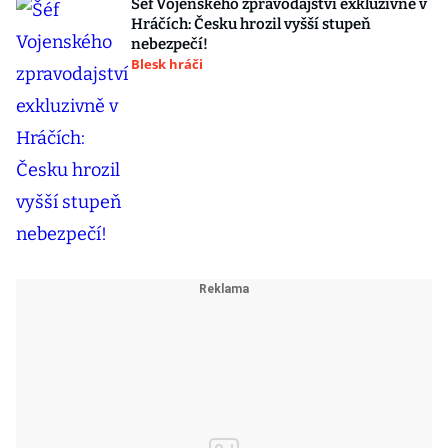
Šéf Vojenského zpravodajství exkluzivně v
Hráčích: Česku hrozil vyšší stupeň
nebezpečí!
Blesk hráči