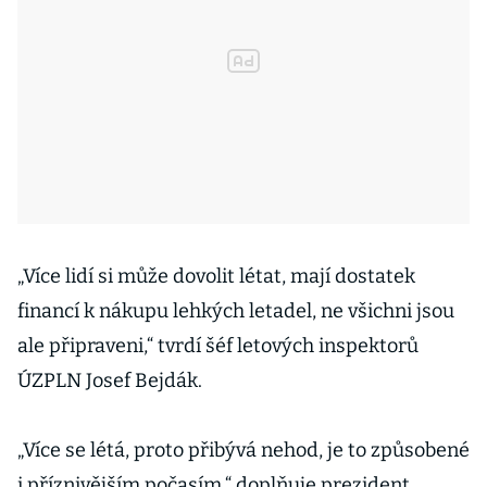
„Více lidí si může dovolit létat, mají dostatek
financí k nákupu lehkých letadel, ne všichni jsou
ale připraveni,“ tvrdí šéf letových inspektorů
ÚZPLN Josef Bejdák.
„Více se létá, proto přibývá nehod, je to způsobené
i příznivějším počasím,“ doplňuje prezident