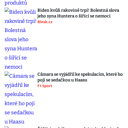
Biden kvůli rakovině trpí! Bolestná slova
jeho syna Huntera o šířící se nemoci
Blesk.cz
Câmara se vyjádřil ke spekulacím, které ho
pojí se sedačkou u Haasu
F1 Sport