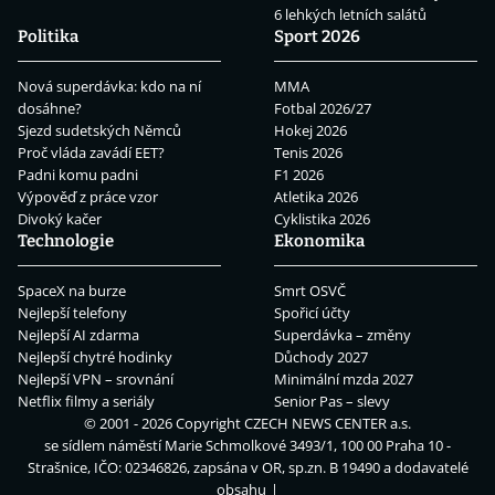
6 lehkých letních salátů
Politika
Sport 2026
Nová superdávka: kdo na ní
MMA
dosáhne?
Fotbal 2026/27
Sjezd sudetských Němců
Hokej 2026
Proč vláda zavádí EET?
Tenis 2026
Padni komu padni
F1 2026
Výpověď z práce vzor
Atletika 2026
Divoký kačer
Cyklistika 2026
Technologie
Ekonomika
SpaceX na burze
Smrt OSVČ
Nejlepší telefony
Spořicí účty
Nejlepší AI zdarma
Superdávka – změny
Nejlepší chytré hodinky
Důchody 2027
Nejlepší VPN – srovnání
Minimální mzda 2027
Netflix filmy a seriály
Senior Pas – slevy
© 2001 - 2026 Copyright
CZECH NEWS CENTER a.s.
se sídlem náměstí Marie Schmolkové 3493/1, 100 00 Praha 10 -
Strašnice, IČO: 02346826, zapsána v OR, sp.zn. B 19490 a dodavatelé
obsahu