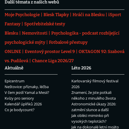
Další témata z našich webů
Moje Psychologie
Blesk Tlapky
Hráči na Blesku
iSport
Fantasy
Spotřebitelské testy
Blesku
Nemovitosti
Psychologika - podcast rozbíjející
psychologické mýty
Fotbalové přestupy
ONLINE
Eventový prostor Level 9
OKTAGON 92: Szabová
vs. Pudilová
Chance Liga 2026/27
Aktuálně
Léto 2026
Epicentrum
Karlovarský filmový festival
Neštovice: příznaky, léčba
2026
V čem jezdí Yamal a Mesii?
Znamení, že jste potkali
Kvízy pro seniory
někoho z minulého života
Kalendář úplňků 2026
Astronomické úkazy 2026:
Co je bodycount?
zatmění slunce a další
Jak obléci miminko při
vysokých teplotách?
Jak na dokonalé letní mojito