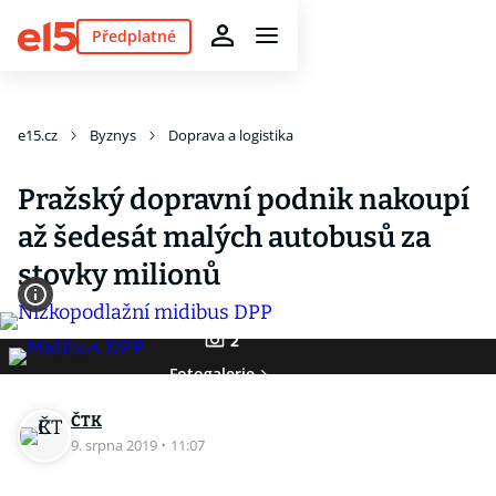
Předplatné
e15.cz
Byznys
Doprava a logistika
Pražský dopravní podnik nakoupí
až šedesát malých autobusů za
stovky milionů
2
Fotogalerie
ČTK
9. srpna 2019
·
11:07