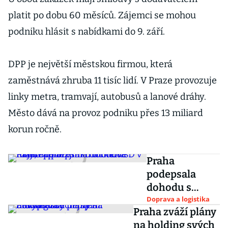
platit po dobu 60 měsíců. Zájemci se mohou
podniku hlásit s nabídkami do 9. září.
DPP je největší městskou firmou, která
zaměstnává zhruba 11 tisíc lidí. V Praze provozuje
linky metra, tramvají, autobusů a lanové dráhy.
Město dává na provoz podniku přes 13 miliard
korun ročně.
Praha
podepsala
dohodu s
majiteli
Doprava a logistika
Praha zváží plány
pozemků u
na holding svých
metra D v Krči,