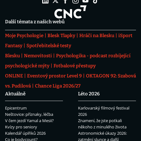
Další témata z našich webů
Moje Psychologie
Blesk Tlapky
Hráči na Blesku
iSport
Fantasy
Spotřebitelské testy
Blesku
Nemovitosti
Psychologika - podcast rozbíjející
psychologické mýty
Fotbalové přestupy
ONLINE
Eventový prostor Level 9
OKTAGON 92: Szabová
vs. Pudilová
Chance Liga 2026/27
Aktuálně
Léto 2026
Epicentrum
Karlovarský filmový festival
Neštovice: příznaky, léčba
2026
V čem jezdí Yamal a Mesii?
Znamení, že jste potkali
Kvízy pro seniory
někoho z minulého života
Kalendář úplňků 2026
Astronomické úkazy 2026:
Co je bodycount?
zatmění slunce a další