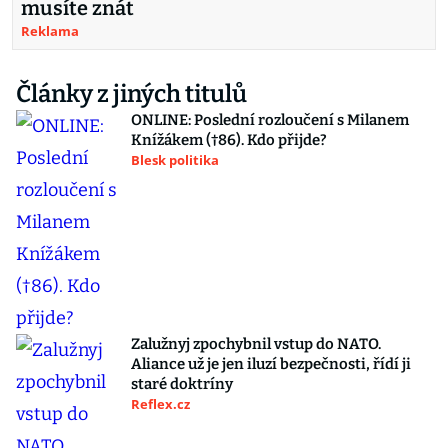
musíte znát
Reklama
Články z jiných titulů
ONLINE: Poslední rozloučení s Milanem
Knížákem (†86). Kdo přijde?
Blesk politika
Zalužnyj zpochybnil vstup do NATO.
Aliance už je jen iluzí bezpečnosti, řídí ji
staré doktríny
Reflex.cz