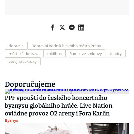
doprava
Dopravní podnik hlavního města Prahy
městská doprava
midibus
Rámcové smlouvy
tendry
veřejné zakázky
Doporučujeme
PPF vpouští do českého koncertního
byznysu globálního hráče. Live Nation
ovládne provoz O2 areny i Fora Karlín
Byznys