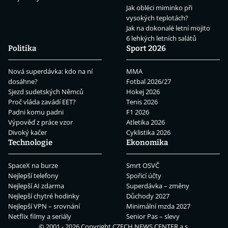
Jak obléci miminko při
vysokých teplotách?
Jak na dokonalé letní mojito
6 lehkých letních salátů
Politika
Sport 2026
Nová superdávka: kdo na ní
MMA
dosáhne?
Fotbal 2026/27
Sjezd sudetských Němců
Hokej 2026
Proč vláda zavádí EET?
Tenis 2026
Padni komu padni
F1 2026
Výpověď z práce vzor
Atletika 2026
Divoký kačer
Cyklistika 2026
Technologie
Ekonomika
SpaceX na burze
Smrt OSVČ
Nejlepší telefony
Spořicí účty
Nejlepší AI zdarma
Superdávka – změny
Nejlepší chytré hodinky
Důchody 2027
Nejlepší VPN – srovnání
Minimální mzda 2027
Netflix filmy a seriály
Senior Pas – slevy
© 2001 - 2026 Copyright
CZECH NEWS CENTER a.s.