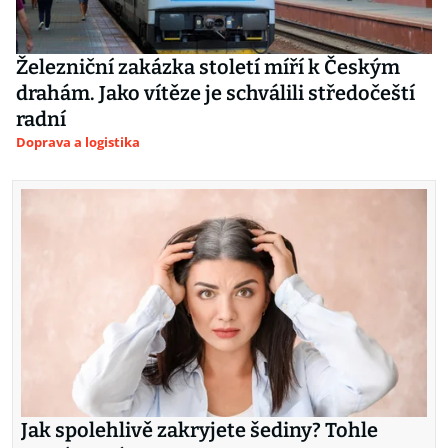
Železniční zakázka století míří k Českým
drahám. Jako vítěze je schválili středočeští
radní
Doprava a logistika
Jak spolehlivě zakryjete šediny? Tohle