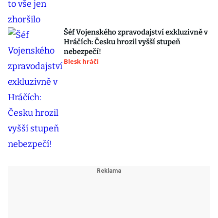
Šéf Vojenského zpravodajství exkluzivně v
Hráčích: Česku hrozil vyšší stupeň
nebezpečí!
Blesk hráči