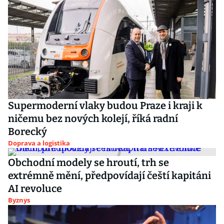
Supermoderní vlaky budou Praze i kraji k
ničemu bez nových kolejí, říká radní
Borecký
Doprava a logistika
Obchodní modely se hroutí, trh se
extrémně mění, předpovídají čeští kapitáni
AI revoluce
Byznys