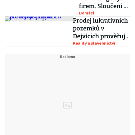
firem. Sloučení se
zaplatí jim
nejspíš nevyplatí
Domácí
milionové
Prodej lukrativních
nájemné
pozemků v
Dejvicích prověřuje
policie
Reality a stavebnictví