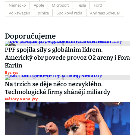
Německo
Apple
Microsoft
Tesla
Ford
Volkswagen
silnice
Spolková rada
Andreas Scheuer
Doporučujeme
PPF spojila síly s globálním lídrem.
Americký obr povede provoz O2 areny i Fora
Karlín
Byznys
Na trzích se děje něco nezvyklého.
Technologické firmy shánějí miliardy
Názory a analýzy