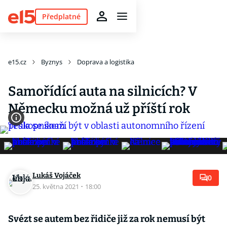
Předplatné
e15.cz
Byznys
Doprava a logistika
Samořídící auta na silnicích? V
Německu možná už příští rok
Lukáš Vojáček
0
25. května 2021
·
18:00
Svézt se autem bez řidiče již za rok nemusí být