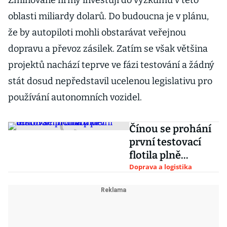
Zmiňované firmy investují do výzkumu v této
oblasti miliardy dolarů. Do budoucna je v plánu,
že by autopiloti mohli obstarávat veřejnou
dopravu a převoz zásilek. Zatím se však většina
projektů nachází teprve ve fázi testování a žádný
stát dosud nepředstavil ucelenou legislativu pro
používání autonomních vozidel.
Čínou se prohání
první testovací
flotila plně
autonomních
Doprava a logistika
vozidel