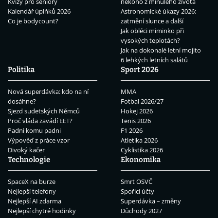
Kvízy pro seniory
někoho z minulého života
Kalendář úplňků 2026
Astronomické úkazy 2026:
Co je bodycount?
zatmění slunce a další
Jak obléci miminko při
vysokých teplotách?
Jak na dokonalé letní mojito
6 lehkých letních salátů
Politika
Sport 2026
Nová superdávka: kdo na ní
MMA
dosáhne?
Fotbal 2026/27
Sjezd sudetských Němců
Hokej 2026
Proč vláda zavádí EET?
Tenis 2026
Padni komu padni
F1 2026
Výpověď z práce vzor
Atletika 2026
Divoký kačer
Cyklistika 2026
Technologie
Ekonomika
SpaceX na burze
Smrt OSVČ
Nejlepší telefony
Spořicí účty
Nejlepší AI zdarma
Superdávka – změny
Nejlepší chytré hodinky
Důchody 2027