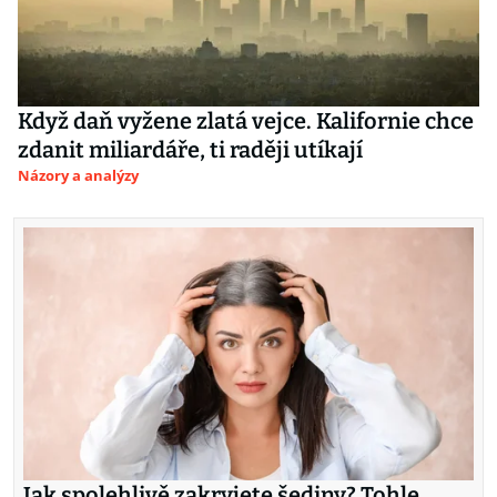
Když daň vyžene zlatá vejce. Kalifornie chce
zdanit miliardáře, ti raději utíkají
Názory a analýzy
Jak spolehlivě zakryjete šediny? Tohle