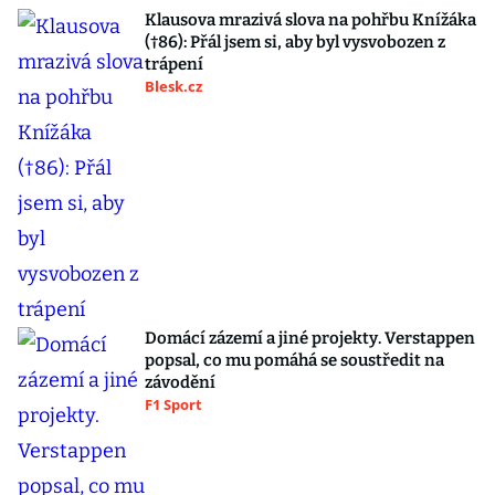
Klausova mrazivá slova na pohřbu Knížáka
(†86): Přál jsem si, aby byl vysvobozen z
trápení
Blesk.cz
Domácí zázemí a jiné projekty. Verstappen
popsal, co mu pomáhá se soustředit na
závodění
F1 Sport