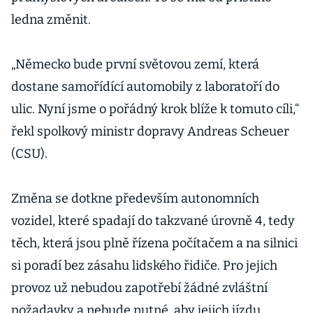
ledna změnit.
„Německo bude první světovou zemí, která
dostane samořídící automobily z laboratoří do
ulic. Nyní jsme o pořádný krok blíže k tomuto cíli,“
řekl spolkový ministr dopravy Andreas Scheuer
(CSU).
Změna se dotkne především autonomních
vozidel, které spadají do takzvané úrovně 4, tedy
těch, která jsou plně řízena počítačem a na silnici
si poradí bez zásahu lidského řidiče. Pro jejich
provoz už nebudou zapotřebí žádné zvláštní
požadavky a nebude nutné, aby jejich jízdu