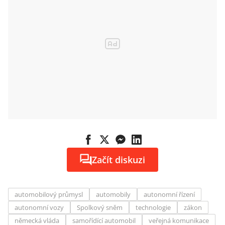
Začít diskuzi
automobilový průmysl
automobily
autonomní řízení
autonomní vozy
Spolkový sněm
technologie
zákon
německá vláda
samořídící automobil
veřejná komunikace