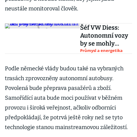
neustále monitoroval člověk.
Šéf VW Diess:
Autonomní vozy
by se mohly
dostat na trh
Průmysl a energetika
během 10 let
Podle německé vlády budou také na vybraných
trasách zprovozněny autonomní autobusy.
Povolená bude přeprava pasažérů a zboží.
Samořídící auta bude moci používat v běžném
provozu i široká veřejnost, ačkoliv odborníci
předpokládají, že potrvá ještě roky než se tyto
technologie stanou mainstreamovou záležitostí.