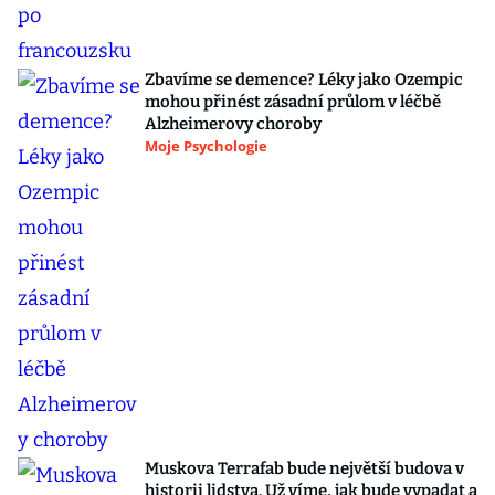
Zbavíme se demence? Léky jako Ozempic
mohou přinést zásadní průlom v léčbě
Alzheimerovy choroby
Moje Psychologie
Muskova Terrafab bude největší budova v
historii lidstva. Už víme, jak bude vypadat a