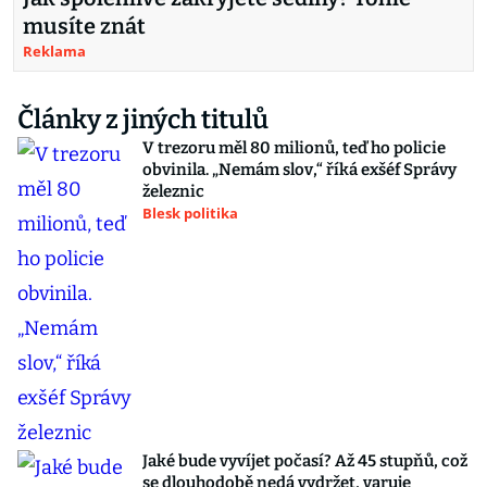
musíte znát
Reklama
Články z jiných titulů
V trezoru měl 80 milionů, teď ho policie
obvinila. „Nemám slov,“ říká exšéf Správy
železnic
Blesk politika
Jaké bude vyvíjet počasí? Až 45 stupňů, což
se dlouhodobě nedá vydržet, varuje