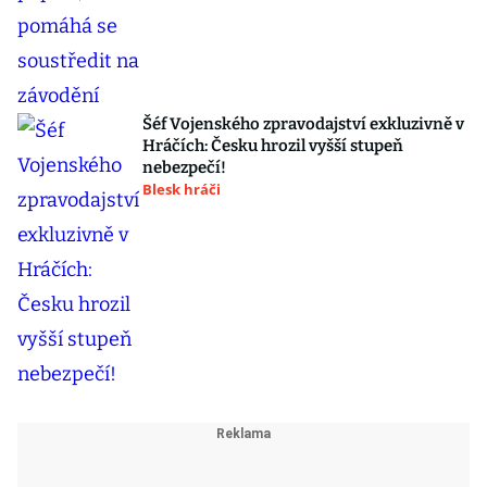
Šéf Vojenského zpravodajství exkluzivně v
Hráčích: Česku hrozil vyšší stupeň
nebezpečí!
Blesk hráči