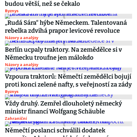
budou větší, než se čekalo
Byznys
„Rudá Sára“ hýbe Německem. Talentovaná
rebelka zdvihá prapor levicové revoluce
Názory a analýzy
Berlín ucpaly traktory. Na zemědělce si v
Německu troufne jen málokdo
Názory a analýzy
Vzpoura traktorů: Němečtí zemědělci bojují
proti konci zelené nafty, s veřejností za zády
Byznys
Vždy druhý. Zemřel dlouholetý německý
ministr financí Wolfgang Schäuble
Zahraniční
Němečtí poslanci schválili dodatek