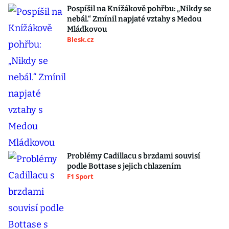
Pospíšil na Knížákově pohřbu: „Nikdy se
nebál.“ Zmínil napjaté vztahy s Medou
Mládkovou
Blesk.cz
Problémy Cadillacu s brzdami souvisí
podle Bottase s jejich chlazením
F1 Sport