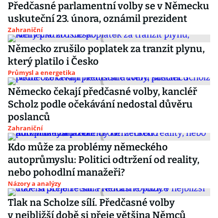
Předčasné parlamentní volby se v Německu
uskuteční 23. února, oznámil prezident
Zahraniční
Německo zrušilo poplatek za tranzit plynu,
který platilo i Česko
Průmysl a energetika
Německo čekají předčasné volby, kancléř
Scholz podle očekávání nedostal důvěru
poslanců
Zahraniční
Kdo může za problémy německého
autoprůmyslu: Politici odtržení od reality,
nebo pohodlní manažeři?
Názory a analýzy
Tlak na Scholze sílí. Předčasné volby
v nejbližší době si přeje většina Němců