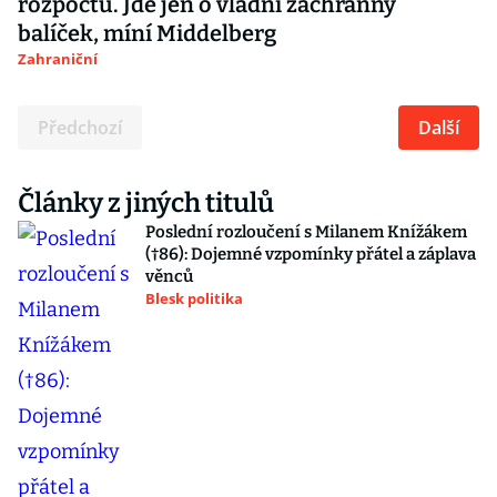
rozpočtu. Jde jen o vládní záchranný
balíček, míní Middelberg
Zahraniční
Předchozí
Další
Články z jiných titulů
Poslední rozloučení s Milanem Knížákem
(†86): Dojemné vzpomínky přátel a záplava
věnců
Blesk politika