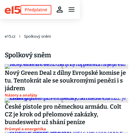
Předplatné
e15.cz
Spolkový sněm
Spolkový sněm
Nový Green Deal z dílny Evropské komise je
tu. Tentokrát ale se soukromými penězi i s
jádrem
Názory a analýzy
České pistole pro německou armádu. Colt
CZ je krok od přelomové zakázky,
bundeswehr už shání peníze
Průmysl a energetika