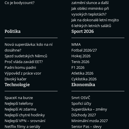
Co je bodycount?
zatmění slunce a další
Jak obléci miminko při
vysokých teplotách?
Jak na dokonalé letní mojito
6 lehkých letních salátů
Politika
Sport 2026
Nová superdávka: kdo na ní
MMA
dosáhne?
Fotbal 2026/27
Sjezd sudetských Němců
Hokej 2026
Proč vláda zavádí EET?
Tenis 2026
Padni komu padni
F1 2026
Výpověď z práce vzor
Atletika 2026
Divoký kačer
Cyklistika 2026
Technologie
Ekonomika
SpaceX na burze
Smrt OSVČ
Nejlepší telefony
Spořicí účty
Nejlepší AI zdarma
Superdávka – změny
Nejlepší chytré hodinky
Důchody 2027
Nejlepší VPN – srovnání
Minimální mzda 2027
Netflix filmy a seriály
Senior Pas – slevy