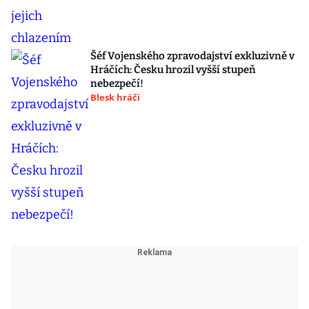
Šéf Vojenského zpravodajství exkluzivně v
Hráčích: Česku hrozil vyšší stupeň
nebezpečí!
Blesk hráči