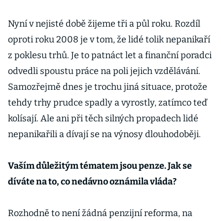
Nyní v nejisté době žijeme tři a půl roku. Rozdíl
oproti roku 2008 je v tom, že lidé tolik nepanikaří
z poklesu trhů. Je to patnáct let a finanční poradci
odvedli spoustu práce na poli jejich vzdělávání.
Samozřejmě dnes je trochu jiná situace, protože
tehdy trhy prudce spadly a vyrostly, zatímco teď
kolísají. Ale ani při těch silných propadech lidé
nepanikařili a dívají se na výnosy dlouhodoběji.
Vaším důležitým tématem jsou penze. Jak se
díváte na to, co nedávno oznámila vláda?
Rozhodně to není žádná penzijní reforma, na