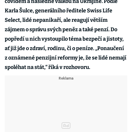
covidem a následně válkou na Ukrajině. Podle
Karla Šulce, generálního ředitele Swiss Life
Select, lidé nepanikaří, ale reagují větším
zájmem o správu svých peněz a také penzí. Do
popředí u nich vystoupilo téma bezpečí a jistoty,
ať již jde o zdraví, rodinu, či o peníze. „Ponaučení
z oznámené penzijní reformy je, že se lidé nemají
spoléhat na stát,“ říká v rozhovoru.