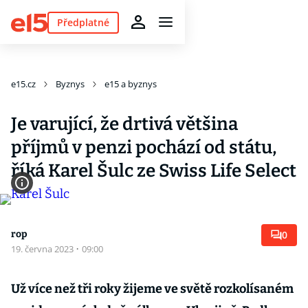
Předplatné
e15.cz
Byznys
e15 a byznys
Je varující, že drtivá většina
příjmů v penzi pochází od státu,
říká Karel Šulc ze Swiss Life Select
rop
0
19. června 2023
·
09:00
Už více než tři roky žijeme ve světě rozkolísaném