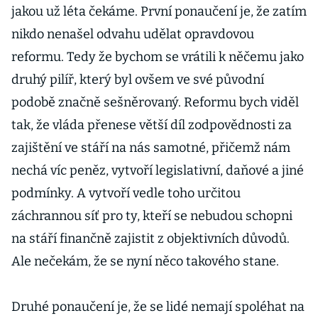
jakou už léta čekáme. První ponaučení je, že zatím
nikdo nenašel odvahu udělat opravdovou
reformu. Tedy že bychom se vrátili k něčemu jako
druhý pilíř, který byl ovšem ve své původní
podobě značně sešněrovaný. Reformu bych viděl
tak, že vláda přenese větší díl zodpovědnosti za
zajištění ve stáří na nás samotné, přičemž nám
nechá víc peněz, vytvoří legislativní, daňové a jiné
podmínky. A vytvoří vedle toho určitou
záchrannou síť pro ty, kteří se nebudou schopni
na stáří finančně zajistit z objektivních důvodů.
Ale nečekám, že se nyní něco takového stane.
Druhé ponaučení je, že se lidé nemají spoléhat na