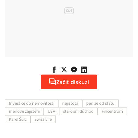
Začít diskuzi
Investice do nemovitostí
nejistota
peníze od státu
měnové zajištění
USA
starobní důchod
Fincentrum
Karel Šulc
Swiss Life